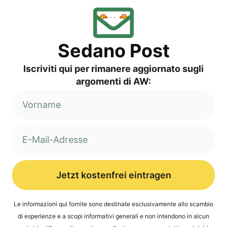
Sed­a­no Post
Iscri­vi­ti qui per rima­ne­re aggior­na­to sug­li
argo­men­ti di AW:
Jetzt kostenfrei eintragen
Alternative:
Le infor­ma­zio­ni qui for­ni­te sono desti­na­te esclu­si­v­a­men­te allo scam­bio
di espe­ri­en­ze e a sco­pi infor­ma­ti­vi gene­ra­li e non inten­do­no in alcun