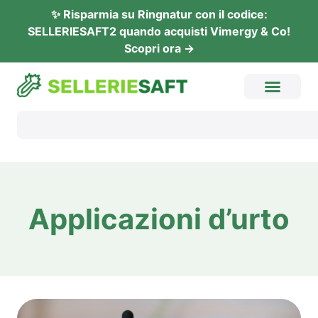
✨ Rispar­mia su Ring­na­tur con il codi­ce:
SELLERIESAFT2 quan­do acquis­ti Vimer­gy & Co!
Sco­pri ora →
Appli­ca­zio­ni d’urto