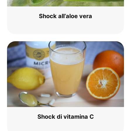
Shock all’a­loe vera
Shock di vit­ami­na C