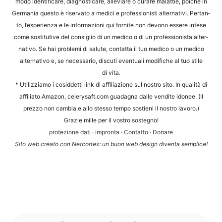
modo iden­ti­fi­ca­re, dia­gno­sti­ca­re, alle­vi­a­re o cura­re malat­tie, poi­ché in
Ger­ma­nia ques­to è riser­va­to a medi­ci e pro­fes­sio­nis­ti alter­na­ti­vi. Per­tan­
to, l’e­s­pe­ri­en­za e le infor­ma­zio­ni qui for­ni­te non devo­no esse­re inte­se
come sosti­tu­ti­ve del con­siglio di un med­ico o di un pro­fes­sio­nis­ta alter­
na­tivo. Se hai pro­ble­mi di salu­te, contat­ta il tuo med­ico o un med­ico
alter­na­tivo e, se neces­sa­rio, dis­cu­ti even­tua­li modi­fi­che al tuo sti­le
di vita.
* Uti­liz­zia­mo i cosid­det­ti link di affi­lia­zio­ne sul nos­tro sito. In qua­li­tà di
affi­li­a­to Ama­zon, cele​ry​saft​.com gua­d­a­gna dal­le ven­dite ido­nee. (Il
prez­zo non cam­bia e allo stes­so tem­po sos­ti­eni il nos­tro lavoro.)
Gra­zie mil­le per il vos­tro sostegno!
pro­te­zio­ne dati
·
impron­ta
·
Con­tat­to
·
Dona­re
Sito web crea­to con Net­cortex: un buon web design diven­ta semplice!