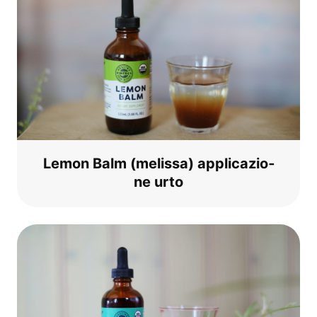
Lemon Balm (melis­sa) appli­ca­zio­
ne urto