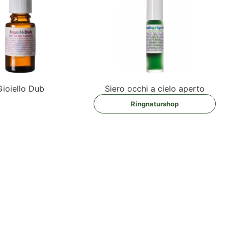
Gioiel­lo Dub
Sie­ro occhi a cie­lo aperto
Ring­na­tur­shop