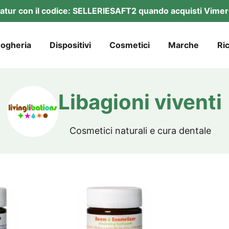
a­tur con il codi­ce: SELLERIESAFT2 quan­do acquis­ti Vimer
og­he­ria
Dis­po­si­ti­vi
Cos­me­ti­ci
Mar­che
Ric
Liba­gio­ni viventi
Cos­me­ti­ci natu­ra­li e cura dentale