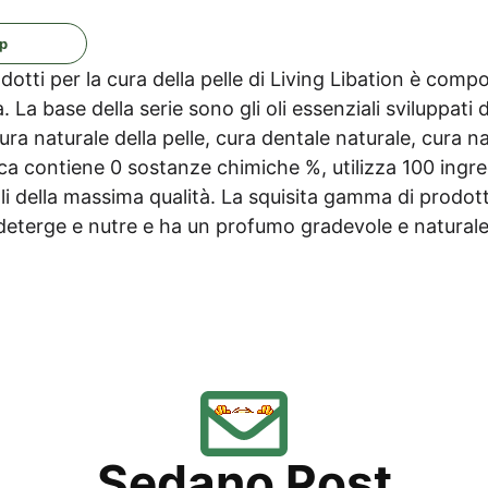
op
ot­ti per la cura del­la pel­le di Living Liba­ti­on è com­po
­ra. La base del­la serie sono gli oli essen­zia­li svi­lup­p­a­ti 
ura natu­ra­le del­la pel­le, cura den­ta­le natu­ra­le, cura na
a con­tiene 0 sostan­ze chi­mi­che %, uti­liz­za 100 ingre­di­
i del­la mas­si­ma qua­li­tà. La squi­si­ta gam­ma di pro­dot­t
deter­ge e nut­re e ha un profu­mo gra­de­vo­le e naturale
Sed­a­no Post