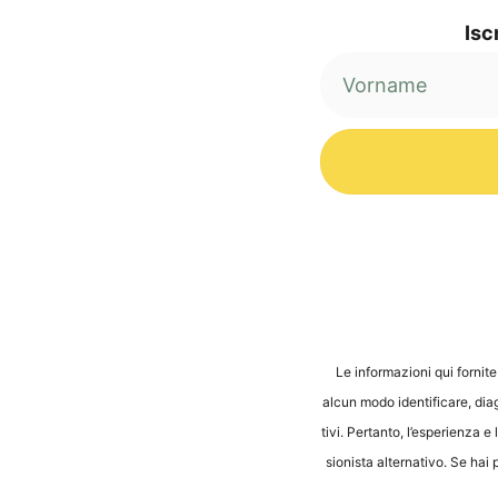
Iscr
Alternative:
Le infor­ma­zio­ni qui for­ni­t
alcun modo iden­ti­fi­ca­re, dia­g
ti­vi. Per­tan­to, l’e­s­pe­ri­en­
sio­nis­ta alter­na­tivo. Se hai