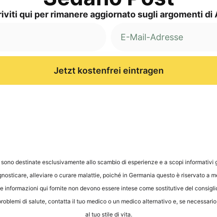
i­vi­ti qui per rima­ne­re aggior­na­to sug­li argo­men­ti d
Jetzt kostenfrei eintragen
e sono desti­na­te esclu­si­v­a­men­te allo scam­bio di espe­ri­en­ze e a sco­pi infor­ma­ti­vi
no­sti­ca­re, alle­vi­a­re o cura­re malat­tie, poi­ché in Ger­ma­nia ques­to è riser­va­to a med
za e le infor­ma­zio­ni qui for­ni­te non devo­no esse­re inte­se come sosti­tu­ti­ve del con­si
 pro­ble­mi di salu­te, contat­ta il tuo med­ico o un med­ico alter­na­tivo e, se neces­sa­rio, 
al tuo sti­le di vita.