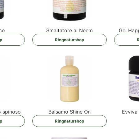
sco
Smalt­a­to­re al Neem
Gel Hap
op
Ring­na­tur­shop
R
­lo spinoso
Bal­sa­mo Shi­ne On
Evvi­va
op
Ring­na­tur­shop