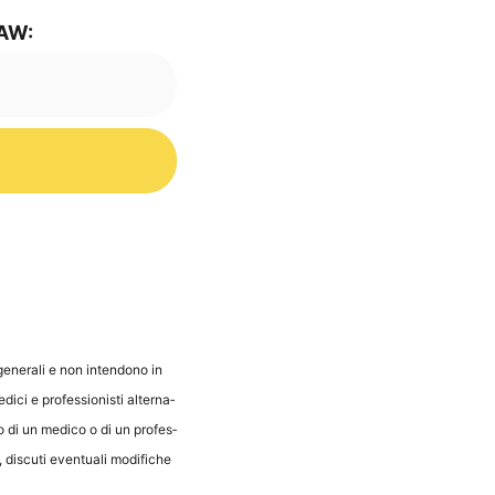
i AW:
 gene­ra­li e non inten­do­no in
i­ci e pro­fes­sio­nis­ti alter­na­
glio di un med­ico o di un pro­fes­
dis­cu­ti even­tua­li modi­fi­che