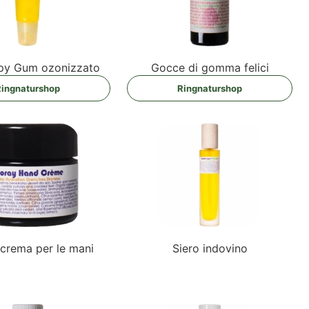
­py Gum ozonizzato
Goc­ce di gom­ma felici
ing­na­tur­shop
Ring­na­tur­shop
 cre­ma per le mani
Sie­ro indovino