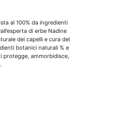
s­ta al 100% da ingre­di­en­ti
dal­l’e­s­per­ta di erbe Nadi­ne
tu­ra­le dei capel­li e cura del
en­ti bota­ni­ci natu­ra­li % e
i pro­t­eg­ge, ammor­bi­dis­ce,
.