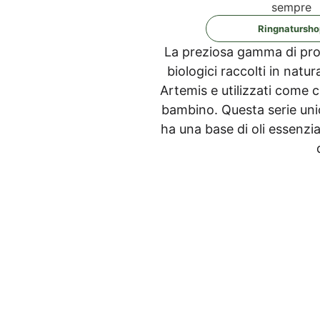
sempre
Ring­na­tur­sh
La pre­zio­sa gam­ma di pro­d
bio­lo­gi­ci rac­col­ti in natu
Arte­mis e uti­liz­za­ti come c
bam­bi­no. Ques­ta serie uni­c
ha una base di oli essen­zia­l