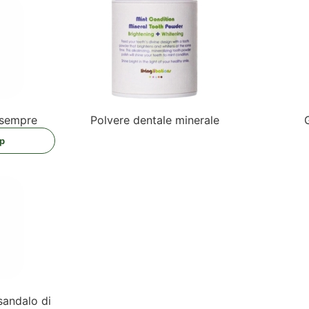
 sempre
Pol­vere den­ta­le minerale
op
san­da­lo di