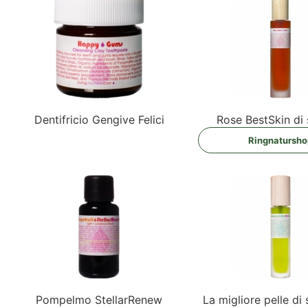
Den­ti­f­ri­cio Gen­gi­ve Felici
Rose Best­Skin di
Ring­na­tur­sh
Pom­pel­mo StellarRenew
La miglio­re pel­le di 