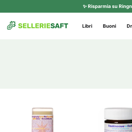
✨ Rispar­mia su Ring­n
Libri
Buo­ni
Dr