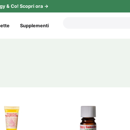
­gy & Co! Sco­pri ora →
et­te
Sup­ple­men­ti