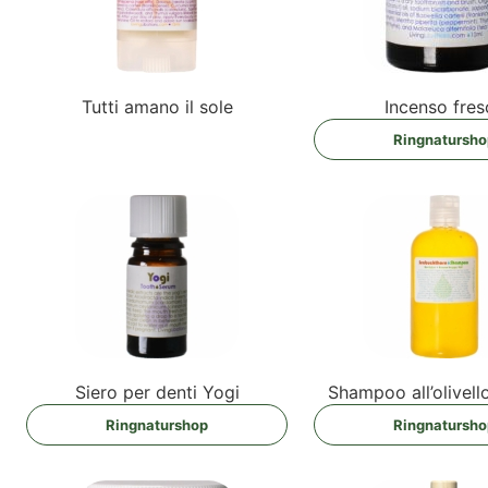
Tut­ti ama­no il sole
Incen­so fre
Ring­na­tur­sh
Sie­ro per den­ti Yogi
Sham­poo all’o­li­vel
Ring­na­tur­shop
Ring­na­tur­sh