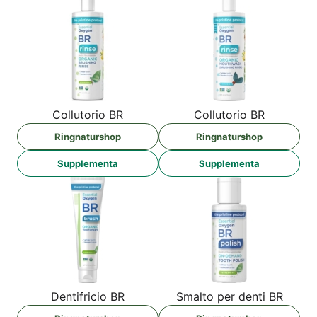
Collut­o­rio BR
Collut­o­rio BR
Ring­na­tur­shop
Ring­na­tur­shop
Sup­ple­men­ta
Sup­ple­men­ta
Den­ti­f­ri­cio BR
Smal­to per den­ti BR