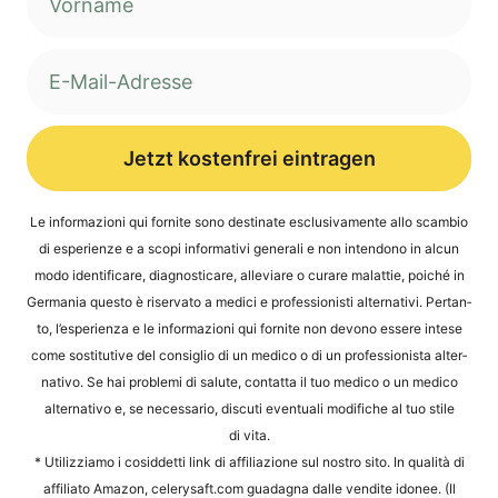
Jetzt kostenfrei eintragen
Alternative:
Le infor­ma­zio­ni qui for­ni­te sono desti­na­te esclu­si­v­a­men­te allo scam­bio
di espe­ri­en­ze e a sco­pi infor­ma­ti­vi gene­ra­li e non inten­do­no in alcun
modo iden­ti­fi­ca­re, dia­gno­sti­ca­re, alle­vi­a­re o cura­re malat­tie, poi­ché in
Ger­ma­nia ques­to è riser­va­to a medi­ci e pro­fes­sio­nis­ti alter­na­ti­vi. Per­tan­
to, l’e­s­pe­ri­en­za e le infor­ma­zio­ni qui for­ni­te non devo­no esse­re inte­se
come sosti­tu­ti­ve del con­siglio di un med­ico o di un pro­fes­sio­nis­ta alter­
na­tivo. Se hai pro­ble­mi di salu­te, contat­ta il tuo med­ico o un med­ico
alter­na­tivo e, se neces­sa­rio, dis­cu­ti even­tua­li modi­fi­che al tuo sti­le
di vita.
* Uti­liz­zia­mo i cosid­det­ti link di affi­lia­zio­ne sul nos­tro sito. In qua­li­tà di
affi­li­a­to Ama­zon, cele​ry​saft​.com gua­d­a­gna dal­le ven­dite ido­nee. (Il