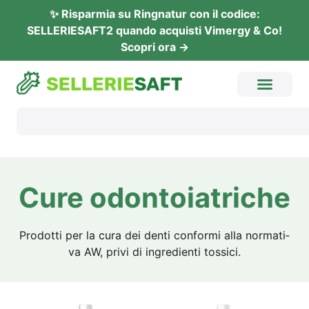
✨ Rispar­mia su Ring­na­tur con il codi­ce:
SELLERIESAFT2 quan­do acquis­ti Vimer­gy & Co!
Sco­pri ora →
Cure odon­toiatri­che
Pro­dot­ti per la cura dei den­ti con­for­mi alla nor­ma­ti­
va AW, pri­vi di ingre­di­en­ti tossici.