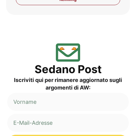
Sed­a­no Post
Iscri­vi­ti qui per rima­ne­re aggior­na­to sug­li
argo­men­ti di AW: