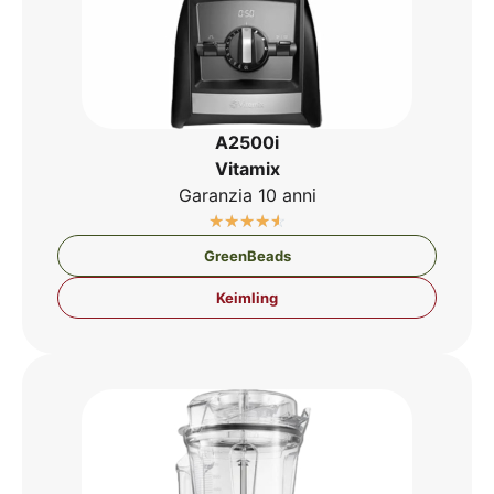
A2500i
Vit­amix
Gar­an­zia 10 anni
☆
☆
☆
☆
☆
Green­Beads
Keim­ling