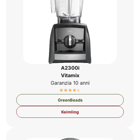
A2300i
Vit­amix
Gar­an­zia 10 anni
☆
☆
☆
☆
☆
Green­Beads
Keim­ling