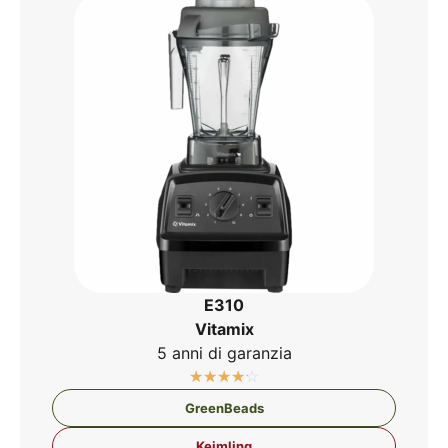
E310
Vit­amix
5 anni di garanzia
☆
☆
☆
☆
☆
Green­Beads
Keim­ling