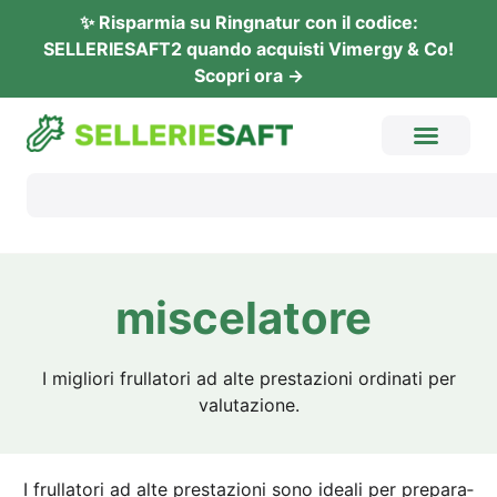
✨ Rispar­mia su Ring­na­tur con il codi­ce:
SELLERIESAFT2 quan­do acquis­ti Vimer­gy & Co!
Sco­pri ora →
mis­ce­la­to­re
I miglio­ri frul­la­to­ri ad alte pres­ta­zio­ni ordi­na­ti per
valutazione.
I frul­la­to­ri ad alte pres­ta­zio­ni sono idea­li per pre­para­