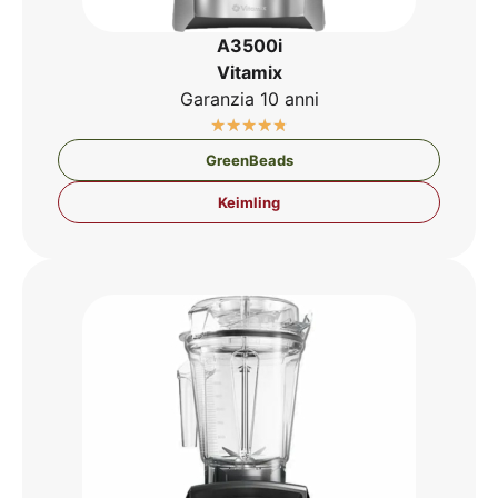
A3500i
Vit­amix
Gar­an­zia 10 anni
☆
☆
☆
☆
☆
Green­Beads
Keim­ling