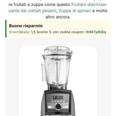
re frul­la­ti e zup­pe come ques­to
Frul­la­to disin­tos­si­
can­te dai metal­li pesan­ti
,
Zup­pa di spinaci
e mol­to
alt­ro ancora.
Buo­no risparmio
Green­Beads
: 1,5 Scon­to % con codi­ce cou­pon:
l6SKTpBQiq