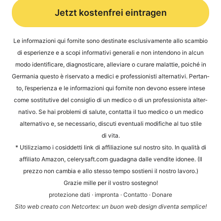
Jetzt kostenfrei eintragen
Alternative:
Le infor­ma­zio­ni qui for­ni­te sono desti­na­te esclu­si­v­a­men­te allo scam­bio
di espe­ri­en­ze e a sco­pi infor­ma­ti­vi gene­ra­li e non inten­do­no in alcun
modo iden­ti­fi­ca­re, dia­gno­sti­ca­re, alle­vi­a­re o cura­re malat­tie, poi­ché in
Ger­ma­nia ques­to è riser­va­to a medi­ci e pro­fes­sio­nis­ti alter­na­ti­vi. Per­tan­
to, l’e­s­pe­ri­en­za e le infor­ma­zio­ni qui for­ni­te non devo­no esse­re inte­se
come sosti­tu­ti­ve del con­siglio di un med­ico o di un pro­fes­sio­nis­ta alter­
na­tivo. Se hai pro­ble­mi di salu­te, contat­ta il tuo med­ico o un med­ico
alter­na­tivo e, se neces­sa­rio, dis­cu­ti even­tua­li modi­fi­che al tuo sti­le
di vita.
* Uti­liz­zia­mo i cosid­det­ti link di affi­lia­zio­ne sul nos­tro sito. In qua­li­tà di
affi­li­a­to Ama­zon, cele​ry​saft​.com gua­d­a­gna dal­le ven­dite ido­nee. (Il
prez­zo non cam­bia e allo stes­so tem­po sos­ti­eni il nos­tro lavoro.)
Gra­zie mil­le per il vos­tro sostegno!
pro­te­zio­ne dati
·
impron­ta
·
Con­tat­to
·
Dona­re
Sito web crea­to con Net­cortex: un buon web design diven­ta semplice!