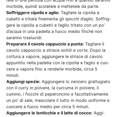
mor­bi­de, quin­di sco­l­ate­le e met­te­te­le da parte.
Soff­rig­ge­re cipol­la e aglio:
Taglia­te la cipol­la a
cubet­ti e tri­ta­te fine­men­te gli spic­chi d’aglio. Soff­rig­
ge­re la cipol­la a cubet­ti e l’aglio tri­ta­to con un po’
d’ac­qua in una padel­la a fuo­co medio fin­ché non
saran­no traslucidi.
Pre­para­re il cavo­lo cap­puc­cio a pun­ta:
Taglia­re il
cavo­lo cap­puc­cio a stris­ce sot­ti­li e cor­te. Dopo la
cot­tu­ra a vapo­re, aggi­unge­re le stris­ce di cavo­lo
appun­ti­to nella padel­la con la cipol­la e l’aglio e cuo­
ce­re a vapo­re fino a ren­der­le mor­bi­de, cir­ca 5
minuti.
Aggi­ungi spe­zie:
Aggi­unge­re lo zenz­e­ro grat­tu­gi­a­to
con il cur­ry in pol­vere, la cur­cu­ma in pol­vere, il
cumi­no, i fioc­chi di pepe­ron­ci­no e facol­ta­tiv­a­men­te
un po’ di sale, mes­co­la­re il tut­to in modo uni­for­me e
cuo­ce­re a fuo­co medio per cir­ca 5 minuti.
Aggi­unge­re le len­ti­c­chie e il lat­te di coc­co:
Aggi­