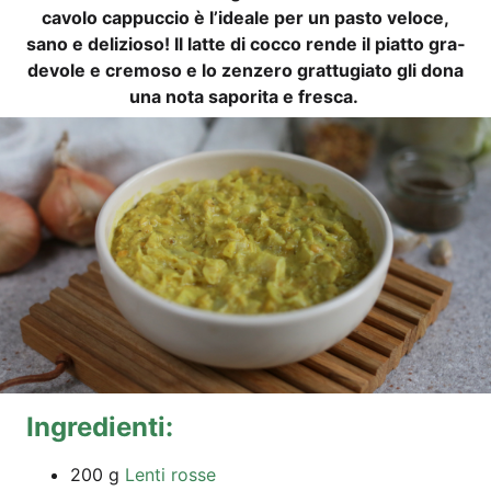
cavo­lo cap­puc­cio è l’idea­le per un pas­to velo­ce,
sano e deli­zio­so! Il lat­te di coc­co ren­de il piat­to gra­
de­vo­le e cre­mo­so e lo zenz­e­ro grat­tu­gi­a­to gli dona
una nota sapo­ri­ta e fresca.
Ingre­di­en­ti:
200 g
Len­ti rosse