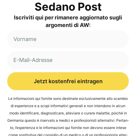
Sed­a­no Post
Iscri­vi­ti qui per rima­ne­re aggior­na­to sug­li
argo­men­ti di AW:
Jetzt kostenfrei eintragen
Alternative:
Le infor­ma­zio­ni qui for­ni­te sono desti­na­te esclu­si­v­a­men­te allo scam­bio
di espe­ri­en­ze e a sco­pi infor­ma­ti­vi gene­ra­li e non inten­do­no in alcun
modo iden­ti­fi­ca­re, dia­gno­sti­ca­re, alle­vi­a­re o cura­re malat­tie, poi­ché in
Ger­ma­nia ques­to è riser­va­to a medi­ci e pro­fes­sio­nis­ti alter­na­ti­vi. Per­tan­
to, l’e­s­pe­ri­en­za e le infor­ma­zio­ni qui for­ni­te non devo­no esse­re inte­se
come sosti­tu­ti­ve del con­siglio di un med­ico o di un pro­fes­sio­nis­ta alter­