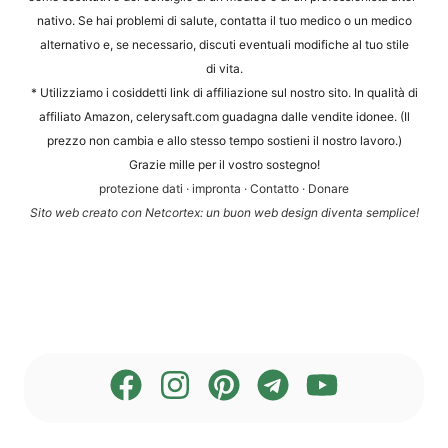
na­tivo. Se hai pro­ble­mi di salu­te, contat­ta il tuo med­ico o un med­ico
alter­na­tivo e, se neces­sa­rio, dis­cu­ti even­tua­li modi­fi­che al tuo sti­le
di vita.
* Uti­liz­zia­mo i cosid­det­ti link di affi­lia­zio­ne sul nos­tro sito. In qua­li­tà di
affi­li­a­to Ama­zon, cele​ry​saft​.com gua­d­a­gna dal­le ven­dite ido­nee. (Il
prez­zo non cam­bia e allo stes­so tem­po sos­ti­eni il nos­tro lavoro.)
Gra­zie mil­le per il vos­tro sostegno!
pro­te­zio­ne dati
·
impron­ta
·
Con­tat­to
·
Dona­re
Sito web crea­to con Net­cortex: un buon web design diven­ta semplice!