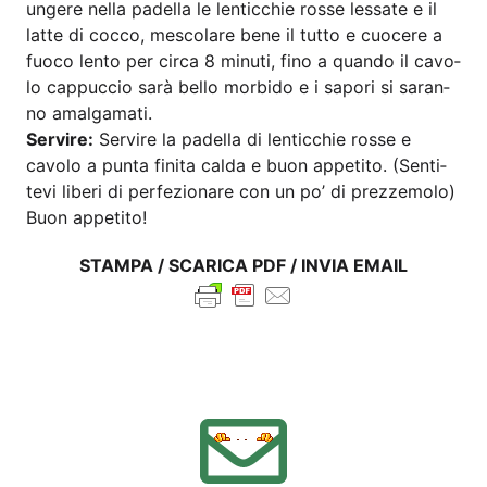
unge­re nella padel­la le len­ti­c­chie ros­se les­sa­te e il
lat­te di coc­co, mes­co­la­re bene il tut­to e cuo­ce­re a
fuo­co len­to per cir­ca 8 minu­ti, fino a quan­do il cavo­
lo cap­puc­cio sarà bel­lo mor­bi­do e i sapo­ri si saran­
no amalgamati.
Ser­vi­re:
Ser­vi­re la padel­la di len­ti­c­chie ros­se e
cavo­lo a pun­ta fini­ta cal­da e buon appe­ti­to. (Sen­ti­
tevi libe­ri di per­fe­zio­na­re con un po’ di prezzemolo)
Buon appe­ti­to!
STAM­PA / SCA­RI­CA PDF / INVIA EMAIL