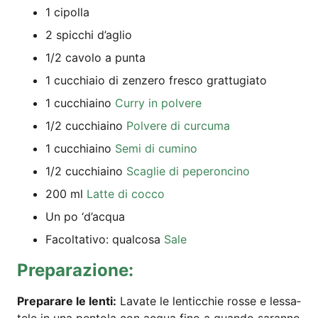
1 cipol­la
2 spic­chi d’aglio
1/2 cavo­lo a punta
1 cuc­chi­aio di zenz­e­ro fres­co grattugiato
1 cuc­chia­i­no
Cur­ry in polvere
1/2 cuc­chia­i­no
Pol­vere di curcuma
1 cuc­chia­i­no
Semi di cumino
1/2 cuc­chia­i­no
Sca­g­lie di peperoncino
200 ml
Lat­te di cocco
Un po ‘d’ac­qua
Facol­ta­tivo: qual­co­sa
Sale
Pre­pa­ra­zio­ne:
Pre­para­re le len­ti:
Lava­te le len­ti­c­chie ros­se e les­sa­
te­le in una pen­to­la con acqua fino a quan­do saran­no