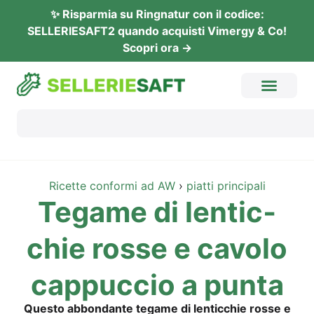
✨ Rispar­mia su Ring­na­tur con il codi­ce:
SELLERIESAFT2 quan­do acquis­ti Vimer­gy & Co!
Sco­pri ora →
Ricet­te con­for­mi ad AW
›
piat­ti principali
Tegame di len­ti­c­
chie ros­se e cavo­lo
cap­puc­cio a punta
Ques­to abbond­an­te tegame di len­ti­c­chie ros­se e