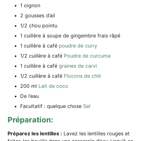
1 oignon
2 gous­ses d’ail
1/2 chou pointu
1 cuil­lè­re à sou­pe de ging­embre frais râpé
1 cuil­lè­re à café
poud­re de curry
1/2 cuil­lè­re à café
Poud­re de curcuma
1 cuil­lè­re à café
grai­nes de carvi
1/2 cuil­lè­re à café
Flo­cons de chili
200 ml
Lait de coco
De l’eau
Facul­ta­tif : quel­que cho­se
Sel
Pré­pa­ra­ti­on:
Pré­pa­rez les len­til­les :
Lavez les len­til­les rou­ges et
fai­tes-les bouil­lir dans une cas­se­ro­le d’eau jus­qu’à ce