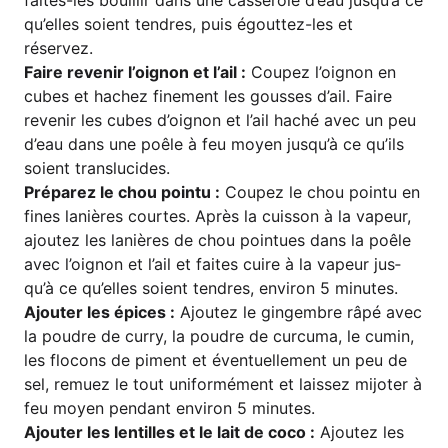
qu’el­les soi­ent tendres, puis égout­tez-les et
réservez.
Fai­re reve­nir l’oi­gnon et l’ail :
Cou­pez l’oi­gnon en
cubes et hachez fine­ment les gous­ses d’ail. Fai­re
reve­nir les cubes d’oi­gnon et l’ail haché avec un peu
d’eau dans une poê­le à feu moy­en jus­qu’à ce qu’ils
soi­ent translucides.
Pré­pa­rez le chou poin­tu :
Cou­pez le chou poin­tu en
fines laniè­res cour­tes. Après la cuis­son à la vapeur,
ajou­tez les laniè­res de chou poin­tu­es dans la poê­le
avec l’oi­gnon et l’ail et fai­tes cui­re à la vapeur jus­
qu’à ce qu’el­les soi­ent tendres, envi­ron 5 minutes.
Ajou­ter les épi­ces :
Ajou­tez le ging­embre râpé avec
la poud­re de cur­ry, la poud­re de cur­cu­ma, le cumin,
les flo­cons de piment et éven­tu­el­le­ment un peu de
sel, remu­ez le tout uni­for­mé­ment et lais­sez mijo­ter à
feu moy­en pen­dant envi­ron 5 minutes.
Ajou­ter les len­til­les et le lait de coco :
Ajou­tez les