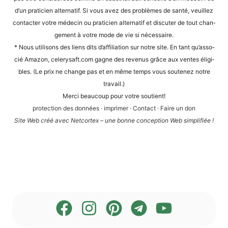
d’un pra­ti­ci­en alter­na­tif. Si vous avez des pro­blè­mes de san­té, veuil­lez
cont­ac­ter vot­re méde­cin ou pra­ti­ci­en alter­na­tif et dis­cu­ter de tout chan­
ge­ment à vot­re mode de vie si nécessaire.
* Nous uti­li­sons des liens dits d’af­fi­lia­ti­on sur not­re site. En tant qu’as­so­
cié Ama­zon, cele​ry​saft​.com gagne des reve­nus grâce aux ven­tes éli­gi­
bles. (Le prix ne chan­ge pas et en même temps vous sou­te­n­ez not­re
travail.)
Mer­ci beau­coup pour vot­re soutient!
pro­tec­tion des don­nées
·
impri­mer
·
Cont­act
·
Fai­re un don
Site Web créé avec Net­cortex – une bon­ne con­cep­ti­on Web simplifiée !