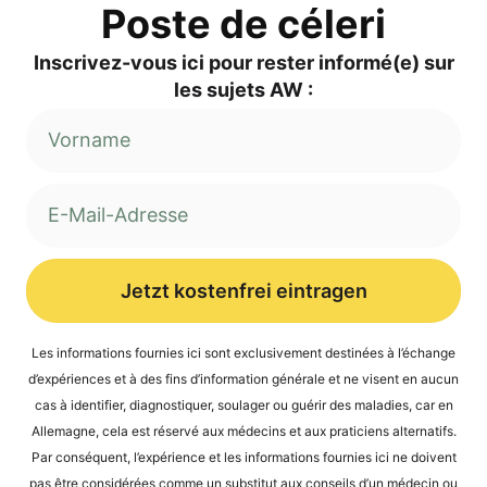
Pos­te de céleri
Inscri­vez-vous ici pour res­ter informé(e) sur
les sujets AW :
Jetzt kostenfrei eintragen
Alternative:
Les infor­ma­ti­ons four­nies ici sont exclu­si­ve­ment desti­nées à l’é­ch­an­ge
d’expé­ri­en­ces et à des fins d’in­for­ma­ti­on géné­ra­le et ne visent en aucun
cas à iden­ti­fier, dia­gnos­ti­quer, sou­la­ger ou guérir des mala­dies, car en
Alle­ma­gne, cela est réser­vé aux méde­cins et aux pra­ti­ci­ens alter­na­tifs.
Par con­sé­quent, l’expérience et les infor­ma­ti­ons four­nies ici ne doi­vent
pas être con­sidé­rées com­me un sub­sti­tut aux con­seils d’un méde­cin ou