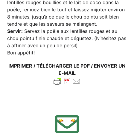
len­til­les rou­ges bouil­lies et le lait de coco dans la
poê­le, remu­ez bien le tout et lais­sez mijo­ter envi­ron
8 minu­tes, jus­qu’à ce que le chou poin­tu soit bien
tendre et que les save­urs se mélangent.
Ser­vir:
Ser­vez la poê­le aux len­til­les rou­ges et au
chou poin­tu finie chau­de et dégus­tez. (N’hé­si­tez pas
à affi­ner avec un peu de persil)
Bon appé­tit!
IMPRI­MER / TÉLÉ­CHAR­GER LE PDF / ENVOY­ER UN
E‑MAIL