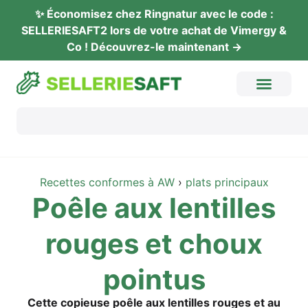
✨ Éco­no­mi­sez chez Ring­na­tur avec le code :
SELLERIESAFT2 lors de vot­re achat de Vimer­gy &
Co ! Décou­vrez-le maintenant →
Recet­tes con­for­mes à AW
›
plats prin­ci­paux
Poê­le aux len­til­les
rou­ges et choux
pointus
Cet­te copieu­se poê­le aux len­til­les rou­ges et au