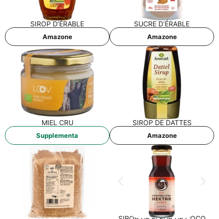
SIROP D’É­RA­BLE
SUCRE D’É­RA­BLE
Ama­zo­ne
Ama­zo­ne
MIEL CRU
SIROP DE DATTES
Sup­ple­men­ta
Ama­zo­ne
SIROP DE FLEUR DE COCO