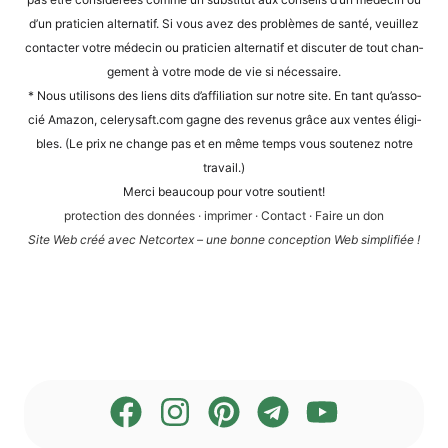
d’un pra­ti­ci­en alter­na­tif. Si vous avez des pro­blè­mes de san­té, veuil­lez
cont­ac­ter vot­re méde­cin ou pra­ti­ci­en alter­na­tif et dis­cu­ter de tout chan­
ge­ment à vot­re mode de vie si nécessaire.
* Nous uti­li­sons des liens dits d’af­fi­lia­ti­on sur not­re site. En tant qu’as­so­
cié Ama­zon, cele​ry​saft​.com gagne des reve­nus grâce aux ven­tes éli­gi­
bles. (Le prix ne chan­ge pas et en même temps vous sou­te­n­ez not­re
travail.)
Mer­ci beau­coup pour vot­re soutient!
pro­tec­tion des don­nées
·
impri­mer
·
Cont­act
·
Fai­re un don
Site Web créé avec Net­cortex – une bon­ne con­cep­ti­on Web simplifiée !