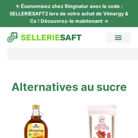
✨ Éco­no­mi­sez chez Ring­na­tur avec le code :
SELLERIESAFT2 lors de vot­re achat de Vimer­gy &
Co ! Décou­vrez-le maintenant →
Alter­na­ti­ves au sucre