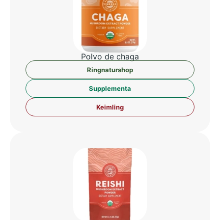
Pol­vo de chaga
Ring­na­tur­shop
Sup­ple­men­ta
Keim­ling