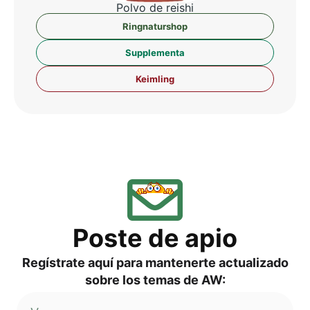
Pol­vo de reishi
Ring­na­tur­shop
Sup­ple­men­ta
Keim­ling
Pos­te de apio
Regí­s­tra­te aquí para man­ten­er­te actua­liz­ado
sob­re los temas de AW: