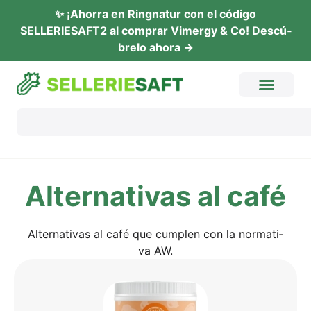
✨ ¡Ahor­ra en Ring­na­tur con el códi­go
SELLERIESAFT2 al com­prar Vimer­gy & Co! Descú­
b­re­lo ahora →
Alter­na­tiv­as al café
Alter­na­tiv­as al café que cump­len con la nor­ma­ti­
va AW.