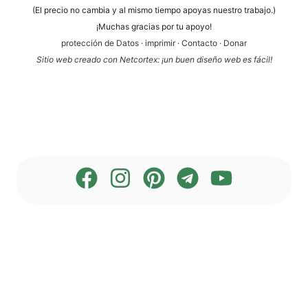
(El pre­cio no cam­bia y al mis­mo tiem­po apoyas nues­tro trabajo.)
¡Much­as gra­ci­as por tu apoyo!
pro­tección de Datos
·
impri­mir
·
Cont­ac­to
·
Donar
Sitio web cre­a­do con Net­cortex: ¡un buen dise­ño web es fácil!