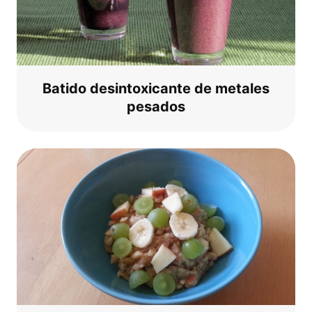
Bati­do desin­to­xi­can­te de meta­les
pesados