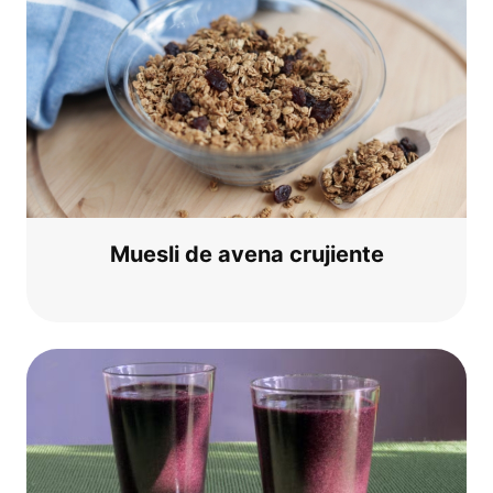
Mues­li de ave­na crujiente