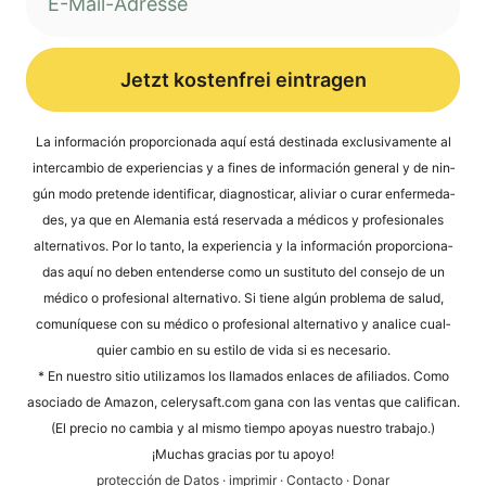
Jetzt kostenfrei eintragen
Alternative:
La infor­mación pro­por­cio­na­da aquí está desti­na­da exclu­si­v­a­men­te al
inter­cam­bio de expe­ri­en­ci­as y a fines de infor­mación gene­ral y de nin­
gún modo pre­ten­de iden­ti­fi­car, dia­gno­sti­car, ali­vi­ar o curar enfer­me­da­
des, ya que en Ale­ma­nia está reser­va­da a méd­icos y pro­fe­sio­na­les
alter­na­tivos. Por lo tan­to, la expe­ri­en­cia y la infor­mación pro­por­cio­na­
das aquí no deben enten­der­se como un susti­tu­to del con­se­jo de un
méd­ico o pro­fe­sio­nal alter­na­tivo. Si tiene algún pro­ble­ma de salud,
comuní­que­se con su méd­ico o pro­fe­sio­nal alter­na­tivo y ana­li­ce cual­
quier cam­bio en su esti­lo de vida si es necesario.
* En nues­tro sitio uti­liz­a­mos los llama­dos enlaces de afi­lia­dos. Como
aso­cia­do de Ama­zon, cele​ry​saft​.com gana con las ven­tas que cali­fi­can.
(El pre­cio no cam­bia y al mis­mo tiem­po apoyas nues­tro trabajo.)
¡Much­as gra­ci­as por tu apoyo!
pro­tección de Datos
·
impri­mir
·
Cont­ac­to
·
Donar