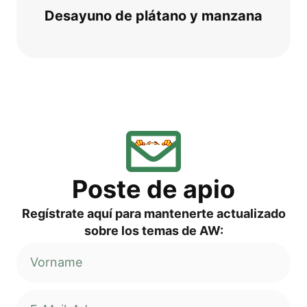
Desayu­no de plá­ta­no y manzana
Pos­te de apio
Regí­s­tra­te aquí para man­ten­er­te actua­liz­ado
sob­re los temas de AW: