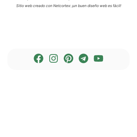
Sitio web cre­a­do con Net­cortex: ¡un buen dise­ño web es fácil!