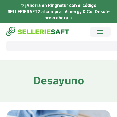
✨ ¡Ahor­ra en Ring­na­tur con el códi­go
SELLERIESAFT2 al com­prar Vimer­gy & Co! Descú­
b­re­lo ahora →
Desayu­no