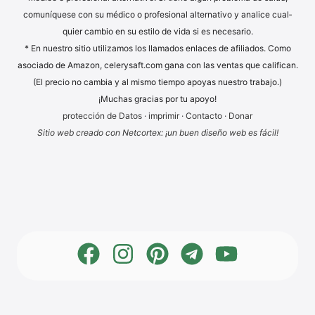
comuní­que­se con su méd­ico o pro­fe­sio­nal alter­na­tivo y ana­li­ce cual­
quier cam­bio en su esti­lo de vida si es necesario.
* En nues­tro sitio uti­liz­a­mos los llama­dos enlaces de afi­lia­dos. Como
aso­cia­do de Ama­zon, cele​ry​saft​.com gana con las ven­tas que cali­fi­can.
(El pre­cio no cam­bia y al mis­mo tiem­po apoyas nues­tro trabajo.)
¡Much­as gra­ci­as por tu apoyo!
pro­tección de Datos
·
impri­mir
·
Cont­ac­to
·
Donar
Sitio web cre­a­do con Net­cortex: ¡un buen dise­ño web es fácil!