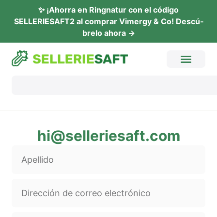
✨ ¡Ahor­ra en Ring­na­tur con el códi­go
SELLERIESAFT2 al com­prar Vimer­gy & Co! Descú­
b­re­lo ahora →
hi@selleriesaft.com