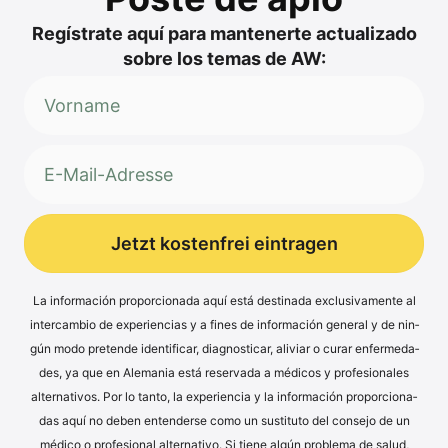
Regí­s­tra­te aquí para man­ten­er­te actua­liz­ado
sob­re los temas de AW:
Jetzt kostenfrei eintragen
Alternative:
La infor­mación pro­por­cio­na­da aquí está desti­na­da exclu­si­v­a­men­te al
inter­cam­bio de expe­ri­en­ci­as y a fines de infor­mación gene­ral y de nin­
gún modo pre­ten­de iden­ti­fi­car, dia­gno­sti­car, ali­vi­ar o curar enfer­me­da­
des, ya que en Ale­ma­nia está reser­va­da a méd­icos y pro­fe­sio­na­les
alter­na­tivos. Por lo tan­to, la expe­ri­en­cia y la infor­mación pro­por­cio­na­
das aquí no deben enten­der­se como un susti­tu­to del con­se­jo de un
méd­ico o pro­fe­sio­nal alter­na­tivo. Si tiene algún pro­ble­ma de salud,