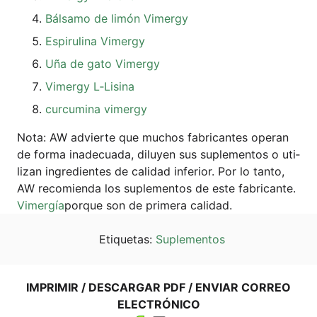
Bál­sa­mo de limón Vimergy
Espi­ru­li­na Vimergy
Uña de gato Vimergy
Vimer­gy L‑Lisina
cur­cu­mi­na vimergy
Nota: AW advier­te que muchos fabri­can­tes ope­ran
de for­ma ina­d­ecua­da, diluy­en sus suple­ment­os o uti­
liz­an ingre­di­en­tes de cali­dad infe­ri­or. Por lo tan­to,
AW reco­mien­da los suple­ment­os de este fabri­can­te.
Vimer­gía
por­que son de pri­me­ra calidad.
Eti­que­tas:
Suple­ment­os
IMPRI­MIR / DES­CAR­GAR PDF / ENVI­AR COR­REO
ELECTRÓNICO