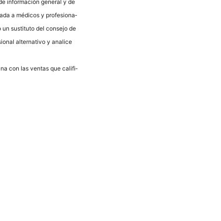
s de infor­mación gene­ral y de
va­da a méd­icos y pro­fe­sio­na­
 un susti­tu­to del con­se­jo de
­nal alter­na­tivo y ana­li­ce
ana con las ven­tas que cali­fi­
Neder­lands
Fran­çais
Ita­lia­no