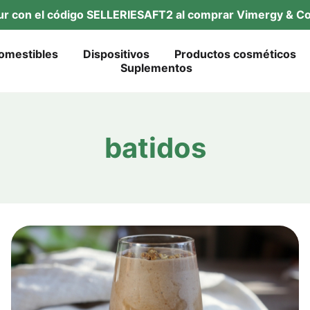
tur con el códi­go SELLERIESAFT2 al com­prar Vimer­gy & Co
omes­ti­bles
Dis­po­si­tivos
Pro­duc­tos cosméticos
Suple­ment­os
bati­dos