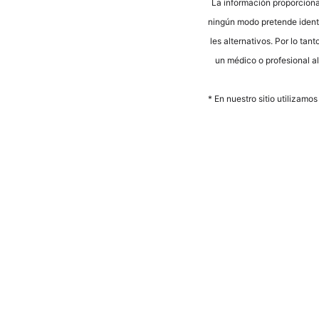
La infor­mación pro­por­cio­na
nin­gún modo pre­ten­de iden­ti­
les alter­na­tivos. Por lo tan­
un méd­ico o pro­fe­sio­nal a
* En nues­tro sitio uti­liz­a­m