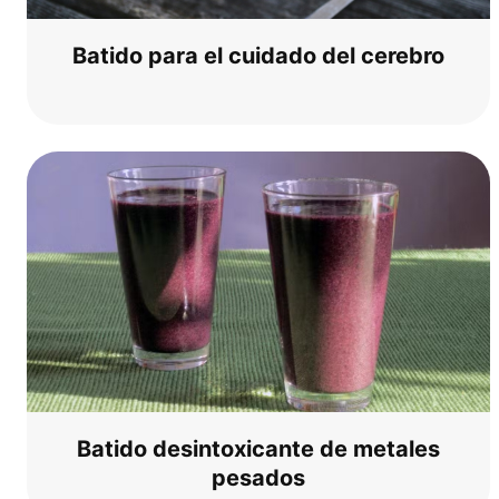
Bati­do para el cui­d­ado del cerebro
Bati­do desin­to­xi­can­te de meta­les
pesados