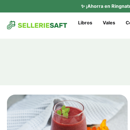
✨ ¡Ahor­ra en Ring­na­
Libros
Vales
C