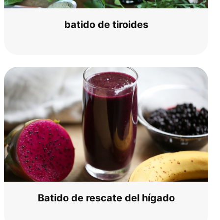
bati­do de tiroides
Bati­do de res­ca­te del hígado