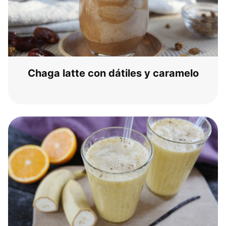
Cha­ga lat­te con dáti­les y caramelo