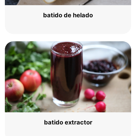
bati­do de helado
bati­do extractor