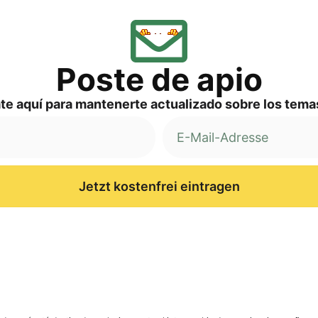
Pos­te de apio
a­te aquí para man­ten­er­te actua­liz­ado sob­re los te
Jetzt kostenfrei eintragen