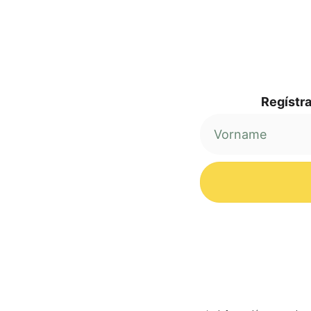
Regí­s­tr
Alternative: