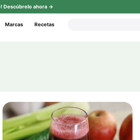
! Descú­b­re­lo ahora →
Mar­cas
Rece­tas