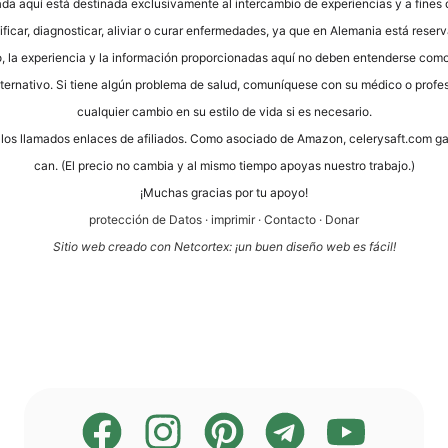
­da aquí está desti­na­da exclu­si­v­a­men­te al inter­cam­bio de expe­ri­en­ci­as y a fine
fi­car, dia­gno­sti­car, ali­vi­ar o curar enfer­me­da­des, ya que en Ale­ma­nia está reser­
to, la expe­ri­en­cia y la infor­mación pro­por­cio­na­das aquí no deben enten­der­se como
lter­na­tivo. Si tiene algún pro­ble­ma de salud, comuní­que­se con su méd­ico o pro­fe­sio
cual­quier cam­bio en su esti­lo de vida si es necesario.
os los llama­dos enlaces de afi­lia­dos. Como aso­cia­do de Ama­zon, cele​ry​saft​.com g
can. (El pre­cio no cam­bia y al mis­mo tiem­po apoyas nues­tro trabajo.)
¡Much­as gra­ci­as por tu apoyo!
pro­tección de Datos
·
impri­mir
·
Cont­ac­to
·
Donar
Sitio web cre­a­do con Net­cortex: ¡un buen dise­ño web es fácil!