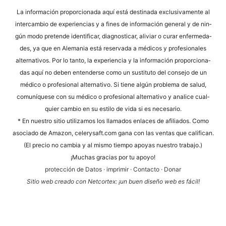
Alternative:
La infor­mación pro­por­cio­na­da aquí está desti­na­da exclu­si­v­a­men­te al
inter­cam­bio de expe­ri­en­ci­as y a fines de infor­mación gene­ral y de nin­
gún modo pre­ten­de iden­ti­fi­car, dia­gno­sti­car, ali­vi­ar o curar enfer­me­da­
des, ya que en Ale­ma­nia está reser­va­da a méd­icos y pro­fe­sio­na­les
alter­na­tivos. Por lo tan­to, la expe­ri­en­cia y la infor­mación pro­por­cio­na­
das aquí no deben enten­der­se como un susti­tu­to del con­se­jo de un
méd­ico o pro­fe­sio­nal alter­na­tivo. Si tiene algún pro­ble­ma de salud,
comuní­que­se con su méd­ico o pro­fe­sio­nal alter­na­tivo y ana­li­ce cual­
quier cam­bio en su esti­lo de vida si es necesario.
* En nues­tro sitio uti­liz­a­mos los llama­dos enlaces de afi­lia­dos. Como
aso­cia­do de Ama­zon, cele​ry​saft​.com gana con las ven­tas que cali­fi­can.
(El pre­cio no cam­bia y al mis­mo tiem­po apoyas nues­tro trabajo.)
¡Much­as gra­ci­as por tu apoyo!
pro­tección de Datos
·
impri­mir
·
Cont­ac­to
·
Donar
Sitio web cre­a­do con Net­cortex: ¡un buen dise­ño web es fácil!