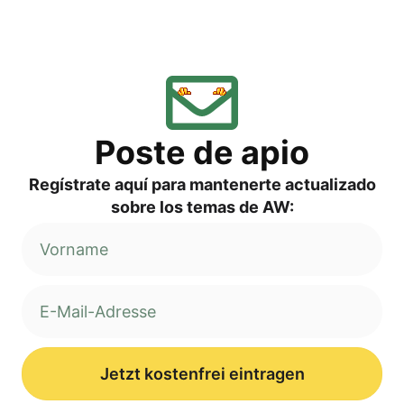
Pos­te de apio
Regí­s­tra­te aquí para man­ten­er­te actua­liz­ado
sob­re los temas de AW:
Jetzt kostenfrei eintragen