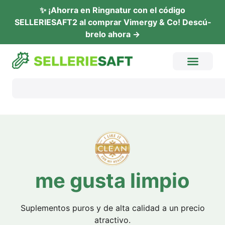
✨ ¡Ahor­ra en Ring­na­tur con el códi­go
SELLERIESAFT2 al com­prar Vimer­gy & Co! Descú­
b­re­lo ahora →
me gus­ta limpio
Suple­ment­os pur­os y de alta cali­dad a un pre­cio
atractivo.