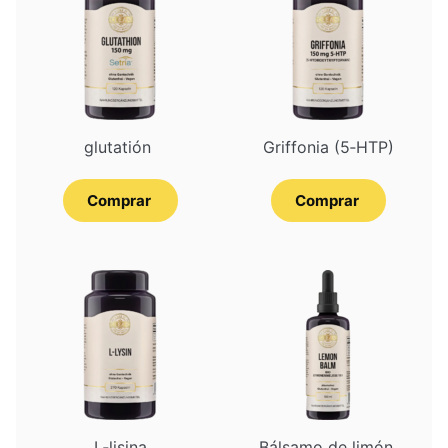
glutatión
Grif­fo­nia (5‑HTP)
Comprar
Comprar
L‑lisina
Bál­sa­mo de limón