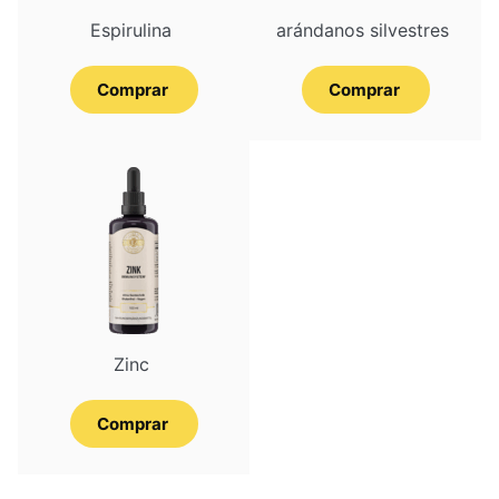
Espirulina
aránd­a­nos silvestres
Comprar
Comprar
Zinc
Comprar