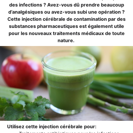
des infec­tions ? Avez-vous dû prend­re beau­coup
d’a­nal­gé­si­ques ou avez-vous subi une opé­ra­ti­on ?
Cet­te injec­tion céré­bra­le de con­ta­mi­na­ti­on par des
sub­s­tances phar­maceu­ti­ques est éga­le­ment uti­le
pour les nou­veaux trai­te­ments médi­caux de tou­te
nature.
Uti­li­sez cet­te injec­tion céré­bra­le
pour: