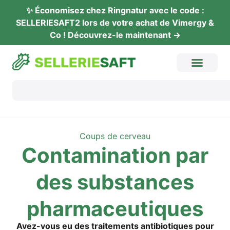
✨ Éco­no­mi­sez chez Ring­na­tur avec le code :
SELLERIESAFT2 lors de vot­re achat de Vimer­gy &
Co ! Décou­vrez-le maintenant →
Coups de cerveau
Con­ta­mi­na­ti­on par
des sub­s­tances
pharmaceutiques
Avez-vous eu des trai­te­ments anti­bio­ti­ques pour