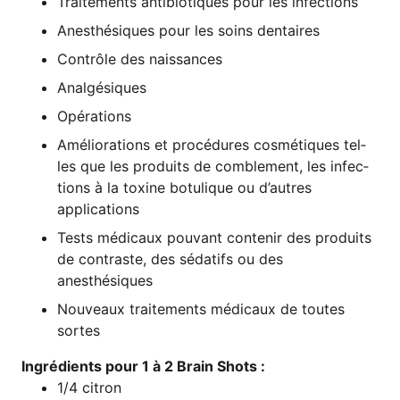
Trai­te­ments anti­bio­ti­ques pour les infections
Anes­thé­si­ques pour les soins dentaires
Con­trô­le des naissances
Anal­gé­si­ques
Opé­ra­ti­ons
Amé­lio­ra­ti­ons et pro­cé­du­res cos­mé­ti­ques tel­
les que les pro­duits de com­blem­ent, les infec­
tions à la toxi­ne botu­li­que ou d’au­t­res
applications
Tests médi­caux pou­vant con­te­nir des pro­duits
de con­tras­te, des séda­tifs ou des
anesthésiques
Nou­veaux trai­te­ments médi­caux de tou­tes
sortes
Ing­ré­di­ents pour 1 à 2 Brain Shots :
1/4 citron