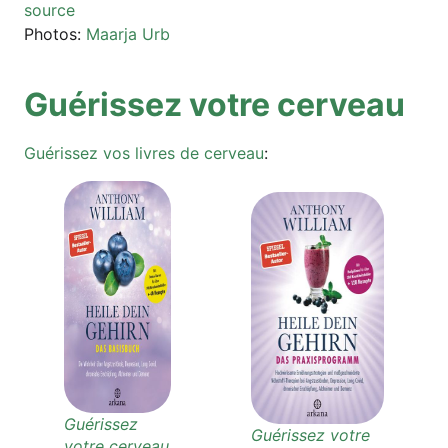
source
Pho­tos:
Maar­ja Urb
Gué­ris­sez vot­re cerveau
Gué­ris­sez vos liv­res de cer­ve­au
:
Gué­ris­sez
Gué­ris­sez vot­re
vot­re cer­ve­au