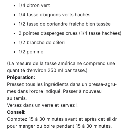
1/4 citron vert
1/4 tas­se d’oi­gnons verts hachés
1/2 tas­se de cori­and­re fraîche bien tassée
2 poin­tes d’a­s­per­ges crues (1/4 tas­se hachées)
1/2 bran­che de céleri
1/2 pom­me
(La mesu­re de la tas­se amé­ri­cai­ne com­prend une
quan­ti­té d’en­vi­ron 250 ml par tasse.)
Pré­pa­ra­ti­on:
Pres­sez tous les ing­ré­di­ents dans un pres­se-agru­
mes dans l’ordre indi­qué. Pas­ser à nou­veau
au tamis.
Ver­sez dans un ver­re et servez !
Con­seil:
Comp­tez 15 à 30 minu­tes avant et après cet éli­xir
pour man­ger ou boi­re pen­dant 15 à 30 minutes.