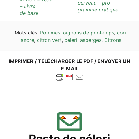
cer­ve­au – pro­
– Liv­re
gram­me pratique
de base
Mots clés:
Pom­mes
,
oignons de prin­temps
,
cori­
and­re
,
citron vert
,
céle­ri
,
asper­ges
,
Citrons
IMPRI­MER / TÉLÉ­CHAR­GER LE PDF / ENVOY­ER UN
E‑MAIL
Pos­te de céleri