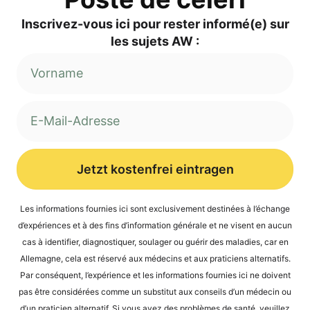
Inscri­vez-vous ici pour res­ter informé(e) sur
les sujets AW :
Jetzt kostenfrei eintragen
Alternative:
Les infor­ma­ti­ons four­nies ici sont exclu­si­ve­ment desti­nées à l’é­ch­an­ge
d’expé­ri­en­ces et à des fins d’in­for­ma­ti­on géné­ra­le et ne visent en aucun
cas à iden­ti­fier, dia­gnos­ti­quer, sou­la­ger ou guérir des mala­dies, car en
Alle­ma­gne, cela est réser­vé aux méde­cins et aux pra­ti­ci­ens alter­na­tifs.
Par con­sé­quent, l’expérience et les infor­ma­ti­ons four­nies ici ne doi­vent
pas être con­sidé­rées com­me un sub­sti­tut aux con­seils d’un méde­cin ou
d’un pra­ti­ci­en alter­na­tif. Si vous avez des pro­blè­mes de san­té, veuil­lez