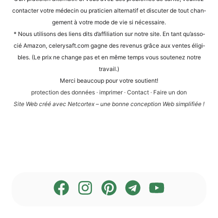
cont­ac­ter vot­re méde­cin ou pra­ti­ci­en alter­na­tif et dis­cu­ter de tout chan­
ge­ment à vot­re mode de vie si nécessaire.
* Nous uti­li­sons des liens dits d’af­fi­lia­ti­on sur not­re site. En tant qu’as­so­
cié Ama­zon, cele​ry​saft​.com gagne des reve­nus grâce aux ven­tes éli­gi­
bles. (Le prix ne chan­ge pas et en même temps vous sou­te­n­ez not­re
travail.)
Mer­ci beau­coup pour vot­re soutient!
pro­tec­tion des don­nées
·
impri­mer
·
Cont­act
·
Fai­re un don
Site Web créé avec Net­cortex – une bon­ne con­cep­ti­on Web simplifiée !