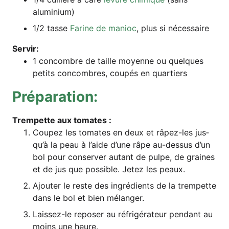
aluminium)
1/2 tas­se
Fari­ne de manioc
, plus si nécessaire
Ser­vir:
1 con­combre de tail­le moy­enne ou quel­ques
petits con­com­bres, cou­pés en quartiers
Pré­pa­ra­ti­on:
Trem­pet­te aux tomates :
Cou­pez les toma­tes en deux et râpez-les jus­
qu’à la peau à l’ai­de d’u­ne râpe au-des­sus d’un
bol pour con­ser­ver autant de pul­pe, de grai­nes
et de jus que pos­si­ble. Jet­ez les peaux.
Ajou­ter le res­te des ing­ré­di­ents de la trem­pet­te
dans le bol et bien mélanger.
Lais­sez-le repo­ser au réf­ri­gé­ra­teur pen­dant au
moins une heure.