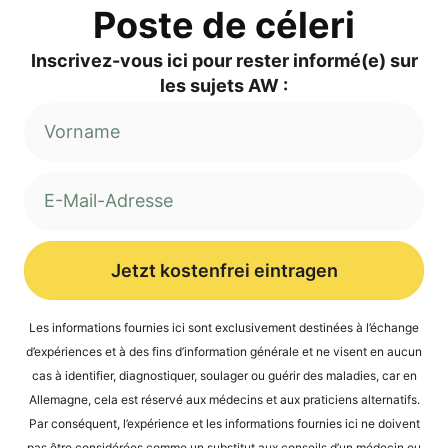
Pos­te de céleri
Inscri­vez-vous ici pour res­ter informé(e) sur
les sujets AW :
Jetzt kostenfrei eintragen
Alternative:
Les infor­ma­ti­ons four­nies ici sont exclu­si­ve­ment desti­nées à l’é­ch­an­ge
d’expé­ri­en­ces et à des fins d’in­for­ma­ti­on géné­ra­le et ne visent en aucun
cas à iden­ti­fier, dia­gnos­ti­quer, sou­la­ger ou guérir des mala­dies, car en
Alle­ma­gne, cela est réser­vé aux méde­cins et aux pra­ti­ci­ens alter­na­tifs.
Par con­sé­quent, l’expérience et les infor­ma­ti­ons four­nies ici ne doi­vent
pas être con­sidé­rées com­me un sub­sti­tut aux con­seils d’un méde­cin ou