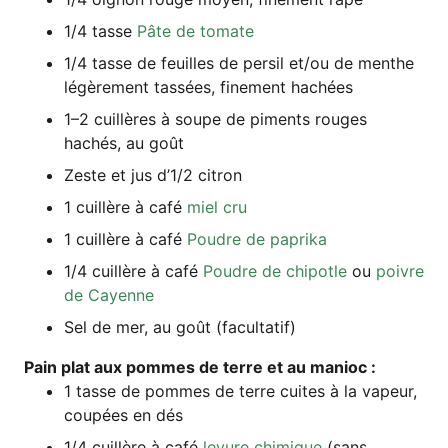
1/4 tas­se
Pâte de tomate
1/4 tas­se de feuilles de per­sil et/ou de men­the
légè­re­ment tas­sées, fine­ment hachées
1–2 cuil­lè­res à sou­pe de piments rou­ges
hachés, au goût
Zes­te et jus d’1/2 citron
1 cuil­lè­re à café
miel cru
1 cuil­lè­re à café
Poud­re de paprika
1/4 cuil­lè­re à café
Poud­re de chip­ot­le
ou
poi­v­re
de Cayenne
Sel de mer, au goût (facul­ta­tif)
Pain plat aux pom­mes de terre et au manioc :
1 tas­se de pom­mes de terre cui­tes à la vapeur,
cou­pées en dés
1/4 cuil­lè­re à café
levu­re chi­mi­que
(sans