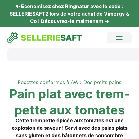
✨ Éco­no­mi­sez chez Ring­na­tur avec le code :
SELLERIESAFT2 lors de vot­re achat de Vimer­gy &
Co ! Décou­vrez-le maintenant →
Recet­tes con­for­mes à AW
›
Des petits pains
Pain plat avec trem­
pet­te aux tomates
Cet­te trem­pet­te épi­cée aux toma­tes est une
explo­si­on de saveur ! Ser­vi avec des pains plats
sans glu­ten et des bâton­nets de con­combre