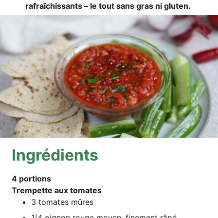
rafraîchis­sants – le tout sans gras ni gluten.
Ing­ré­di­ents
4 por­ti­ons
Trem­pet­te aux tomates
3 toma­tes mûres
1/4 oignon rouge moy­en, fine­ment râpé