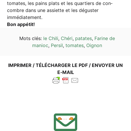
toma­tes, les pains plats et les quar­tiers de con­
combre dans une assi­et­te et les dégus­ter
immédiatement.
Bon appé­tit!
Mots clés:
le Chi­li
,
Ché­ri
,
pata­tes
,
Fari­ne de
manioc
,
Per­sil
,
toma­tes
,
Oignon
IMPRI­MER / TÉLÉ­CHAR­GER LE PDF / ENVOY­ER UN
E‑MAIL