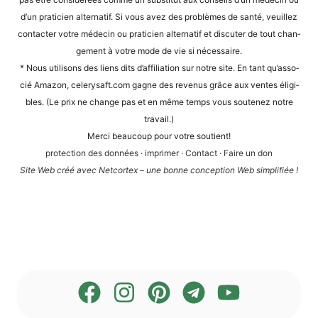
d’un pra­ti­ci­en alter­na­tif. Si vous avez des pro­blè­mes de san­té, veuil­lez
cont­ac­ter vot­re méde­cin ou pra­ti­ci­en alter­na­tif et dis­cu­ter de tout chan­
ge­ment à vot­re mode de vie si nécessaire.
* Nous uti­li­sons des liens dits d’af­fi­lia­ti­on sur not­re site. En tant qu’as­so­
cié Ama­zon, cele​ry​saft​.com gagne des reve­nus grâce aux ven­tes éli­gi­
bles. (Le prix ne chan­ge pas et en même temps vous sou­te­n­ez not­re
travail.)
Mer­ci beau­coup pour vot­re soutient!
pro­tec­tion des don­nées
·
impri­mer
·
Cont­act
·
Fai­re un don
Site Web créé avec Net­cortex – une bon­ne con­cep­ti­on Web simplifiée !