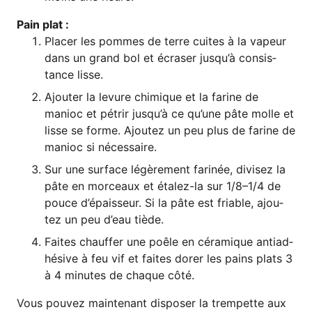
Pain plat :
Pla­cer les pom­mes de terre cui­tes à la vapeur
dans un grand bol et écra­ser jus­qu’à con­sis­
tance lisse.
Ajou­ter la levu­re chi­mi­que et la fari­ne de
manioc et pétrir jus­qu’à ce qu’u­ne pâte mol­le et
lis­se se for­me. Ajou­tez un peu plus de fari­ne de
manioc si nécessaire.
Sur une sur­face légè­re­ment fari­née, divi­sez la
pâte en morceaux et éta­lez-la sur 1/8–1/4 de
pouce d’é­pais­seur. Si la pâte est fria­ble, ajou­
tez un peu d’eau tiède.
Fai­tes chauf­fer une poê­le en céra­mi­que antiad­
hé­si­ve à feu vif et fai­tes dorer les pains plats 3
à 4 minu­tes de chaque côté.
Vous pou­vez main­ten­ant dis­po­ser la trem­pet­te aux