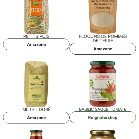
PETITS POIS
FLO­CONS DE POM­MES
DE TERRE
Ama­zo­ne
Ama­zo­ne
MIL­LET DORÉ
BASI­LIC SAU­CE TOMATE
Ring­na­tur­shop
Ama­zo­ne