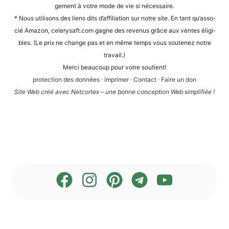
ge­ment à vot­re mode de vie si nécessaire.
* Nous uti­li­sons des liens dits d’af­fi­lia­ti­on sur not­re site. En tant qu’as­so­
cié Ama­zon, cele​ry​saft​.com gagne des reve­nus grâce aux ven­tes éli­gi­
bles. (Le prix ne chan­ge pas et en même temps vous sou­te­n­ez not­re
travail.)
Mer­ci beau­coup pour vot­re soutient!
pro­tec­tion des don­nées
·
impri­mer
·
Cont­act
·
Fai­re un don
Site Web créé avec Net­cortex – une bon­ne con­cep­ti­on Web simplifiée !