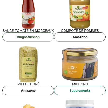
SAU­CE TOMA­TE EN MORCEAUX
COM­PO­TE DE POMMES
Ring­na­tur­shop
Ama­zo­ne
MIL­LET DORÉ
MIEL CRU
Ama­zo­ne
Sup­ple­men­ta