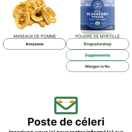
ANNEAUX DE POMME
POUD­RE DE MYRTILLE
Ama­zo­ne
Ring­na­tur­shop
Sup­ple­men­ta
Mor­gen is Nu
Pos­te de céleri