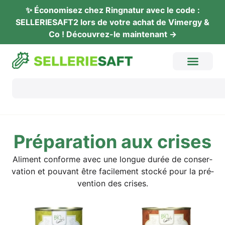
✨ Éco­no­mi­sez chez Ring­na­tur avec le code :
SELLERIESAFT2 lors de vot­re achat de Vimer­gy &
Co ! Décou­vrez-le maintenant →
Pré­pa­ra­ti­on aux crises
Ali­ment con­for­me avec une longue durée de con­ser­
va­ti­on et pou­vant être faci­le­ment stocké pour la pré­
ven­ti­on des crises.