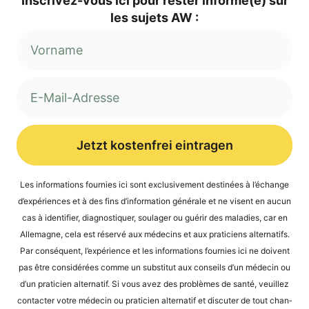
Inscri­vez-vous ici pour res­ter informé(e) sur
les sujets AW :
Jetzt kostenfrei eintragen
Alternative:
Les infor­ma­ti­ons four­nies ici sont exclu­si­ve­ment desti­nées à l’é­ch­an­ge
d’expé­ri­en­ces et à des fins d’in­for­ma­ti­on géné­ra­le et ne visent en aucun
cas à iden­ti­fier, dia­gnos­ti­quer, sou­la­ger ou guérir des mala­dies, car en
Alle­ma­gne, cela est réser­vé aux méde­cins et aux pra­ti­ci­ens alter­na­tifs.
Par con­sé­quent, l’expérience et les infor­ma­ti­ons four­nies ici ne doi­vent
pas être con­sidé­rées com­me un sub­sti­tut aux con­seils d’un méde­cin ou
d’un pra­ti­ci­en alter­na­tif. Si vous avez des pro­blè­mes de san­té, veuil­lez
cont­ac­ter vot­re méde­cin ou pra­ti­ci­en alter­na­tif et dis­cu­ter de tout chan­