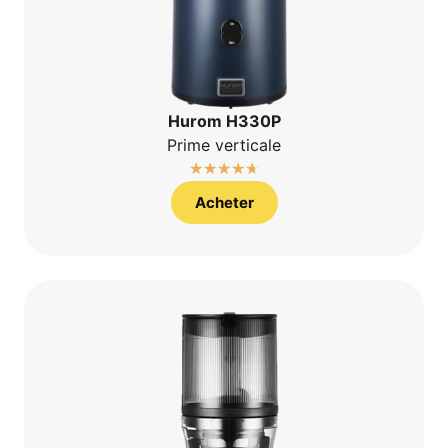
Hurom H330P
Prime ver­ti­cale
☆
☆
☆
☆
☆
Ache­ter