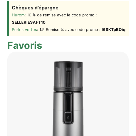
Chè­ques d’épargne
Hurom
: 10 % de remi­se avec le code pro­mo :
SELLERIESAFT10
Per­les ver­tes
: 1.5 Remi­se % avec code pro­mo :
l6SKTpBQiq
Favo­ris