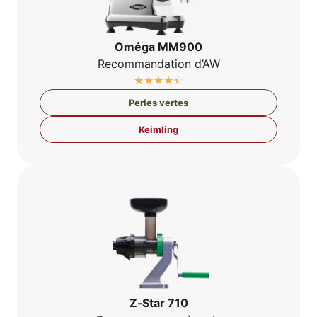
Omé­ga MM900
Recom­man­da­ti­on d’AW
☆
☆
☆
☆
☆
Per­les vertes
Keim­ling
Z‑Star 710