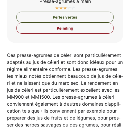
Pres­se-agru­mes à main
☆
☆
☆
☆
☆
Per­les vertes
Keim­ling
Ces pres­se-agru­mes de céle­ri sont par­ti­cu­liè­re­ment
adap­tés au jus de céle­ri et sont donc idéaux pour un
régime ali­men­tai­re con­for­me. Les pres­se-agru­mes
les mieux notés obti­en­nent beau­coup de jus de céle­
ri et ne lais­sent que du marc sec. Le ren­de­ment en
jus de céle­ri est par­ti­cu­liè­re­ment excel­lent avec les
MM900 et MM1500. Les pres­se-agru­mes à céle­ri
con­vi­en­nent éga­le­ment à d’au­t­res domain­es d’ap­pli­
ca­ti­on tels que : Ils con­vi­en­nent par exemp­le pour
prépa­rer des jus de fruits et de légu­mes, pour pres­
ser des her­bes sau­va­ges ou des agru­mes, pour réa­li­