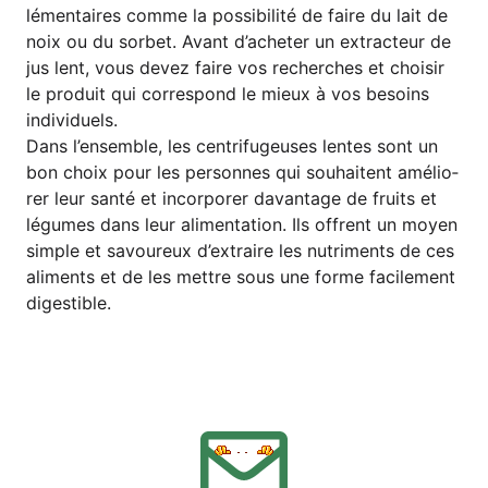
lé­men­tai­res com­me la pos­si­bi­li­té de fai­re du lait de
noix ou du sor­bet. Avant d’a­che­ter un extra­c­teur de
jus lent, vous devez fai­re vos recher­ches et choi­sir
le pro­duit qui cor­re­spond le mieux à vos beso­ins
individuels.
Dans l’ensemble, les cen­tri­fu­geu­ses len­tes sont un
bon choix pour les per­son­nes qui sou­hai­tent amé­lio­
rer leur san­té et incor­po­rer davan­ta­ge de fruits et
légu­mes dans leur ali­men­ta­ti­on. Ils offrent un moy­en
simp­le et savou­reux d’extraire les nut­ri­ments de ces
ali­ments et de les mett­re sous une for­me faci­le­ment
digestible.