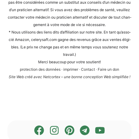
pas être con­sidé­rées com­me un sub­sti­tut aux con­seils d’un méde­cin ou
d’un pra­ti­ci­en alter­na­tif. Si vous avez des pro­blè­mes de san­té, veuil­lez
cont­ac­ter vot­re méde­cin ou pra­ti­ci­en alter­na­tif et dis­cu­ter de tout chan­
ge­ment à vot­re mode de vie si nécessaire.
* Nous uti­li­sons des liens dits d’af­fi­lia­ti­on sur not­re site. En tant qu’as­so­
cié Ama­zon, cele​ry​saft​.com gagne des reve­nus grâce aux ven­tes éli­gi­
bles. (Le prix ne chan­ge pas et en même temps vous sou­te­n­ez not­re
travail.)
Mer­ci beau­coup pour vot­re soutient!
pro­tec­tion des don­nées
·
impri­mer
·
Cont­act
·
Fai­re un don
Site Web créé avec Net­cortex – une bon­ne con­cep­ti­on Web simplifiée !