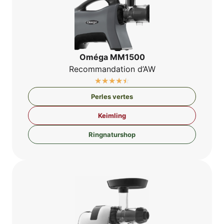
Omé­ga MM1500
Recom­man­da­ti­on d’AW
☆
☆
☆
☆
☆
Per­les vertes
Keim­ling
Ring­na­tur­shop