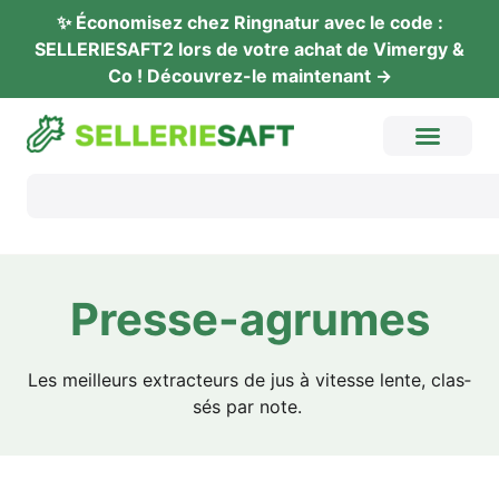
✨ Éco­no­mi­sez chez Ring­na­tur avec le code :
SELLERIESAFT2 lors de vot­re achat de Vimer­gy &
Co ! Décou­vrez-le maintenant →
Pres­se-agru­mes
Les meil­leurs extra­c­teurs de jus à vites­se len­te, clas­
sés par note.