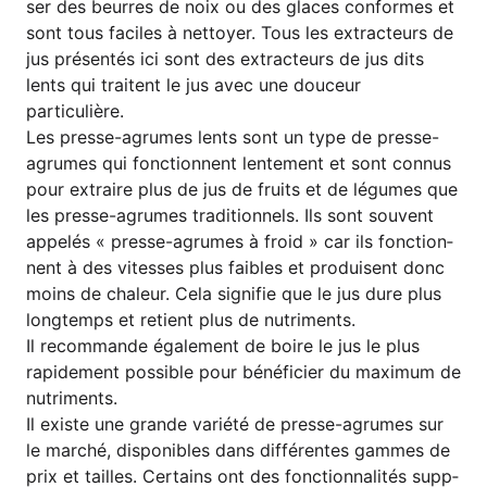
ser des beur­res de noix ou des glaces con­for­mes et
sont tous faci­les à net­to­y­er. Tous les extra­c­teurs de
jus pré­sen­tés ici sont des extra­c­teurs de jus dits
lents qui trai­tent le jus avec une douceur
particulière.
Les pres­se-agru­mes lents sont un type de pres­se-
agru­mes qui fon­c­tion­nent len­te­ment et sont con­nus
pour extrai­re plus de jus de fruits et de légu­mes que
les pres­se-agru­mes tra­di­ti­onnels. Ils sont sou­vent
appelés « pres­se-agru­mes à fro­id » car ils fon­c­tion­
nent à des vites­ses plus fai­bles et pro­dui­sent donc
moins de chaleur. Cela signi­fie que le jus dure plus
long­temps et reti­ent plus de nutriments.
Il recom­man­de éga­le­ment de boi­re le jus le plus
rapi­de­ment pos­si­ble pour béné­fi­ci­er du maxi­mum de
nutriments.
Il exis­te une gran­de varié­té de pres­se-agru­mes sur
le mar­ché, dis­po­nibles dans dif­fé­ren­tes gam­mes de
prix et tail­les. Cer­ta­ins ont des fon­c­tion­na­li­tés sup­p­