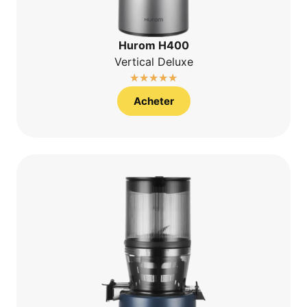
Hurom H400
Ver­ti­cal Deluxe
☆
☆
☆
☆
☆
Ache­ter