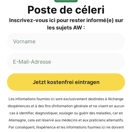
Pos­te de céleri
Inscri­vez-vous ici pour res­ter informé(e) sur
les sujets AW :
Jetzt kostenfrei eintragen
Alternative:
Les infor­ma­ti­ons four­nies ici sont exclu­si­ve­ment desti­nées à l’é­ch­an­ge
d’expé­ri­en­ces et à des fins d’in­for­ma­ti­on géné­ra­le et ne visent en aucun
cas à iden­ti­fier, dia­gnos­ti­quer, sou­la­ger ou guérir des mala­dies, car en
Alle­ma­gne, cela est réser­vé aux méde­cins et aux pra­ti­ci­ens alter­na­tifs.
Par con­sé­quent, l’expérience et les infor­ma­ti­ons four­nies ici ne doi­vent