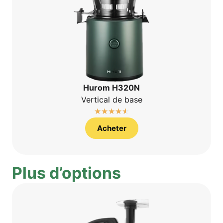
Hurom H320N
Ver­ti­cal de base
☆
☆
☆
☆
☆
Ache­ter
Plus d’op­ti­ons