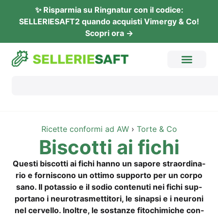
✨ Rispar­mia su Ring­na­tur con il codi­ce:
SELLERIESAFT2 quan­do acquis­ti Vimer­gy & Co!
Sco­pri ora →
Ricet­te con­for­mi ad AW
›
Tor­te & Co
Bis­cot­ti ai fichi
Ques­ti bis­cot­ti ai fichi han­no un sapo­re stra­or­di­na­
rio e for­nis­co­no un otti­mo sup­porto per un cor­po
sano. Il pot­as­sio e il sodio con­te­nuti nei fichi sup­
port­a­no i neu­ro­tras­mett­i­to­ri, le sinap­si e i neu­ro­ni
nel cer­vel­lo. Inolt­re, le sostan­ze fito­chi­mi­che con­