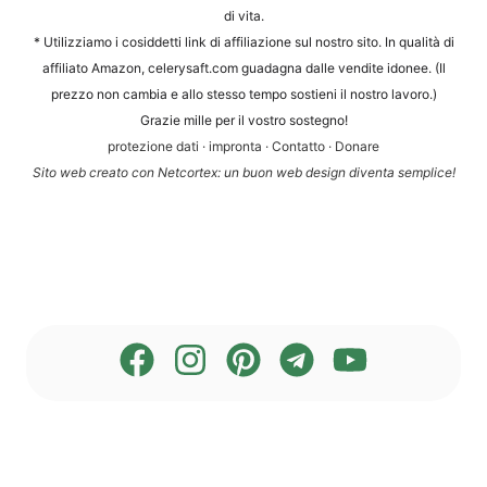
di vita.
* Uti­liz­zia­mo i cosid­det­ti link di affi­lia­zio­ne sul nos­tro sito. In qua­li­tà di
affi­li­a­to Ama­zon, cele​ry​saft​.com gua­d­a­gna dal­le ven­dite ido­nee. (Il
prez­zo non cam­bia e allo stes­so tem­po sos­ti­eni il nos­tro lavoro.)
Gra­zie mil­le per il vos­tro sostegno!
pro­te­zio­ne dati
·
impron­ta
·
Con­tat­to
·
Dona­re
Sito web crea­to con Net­cortex: un buon web design diven­ta semplice!