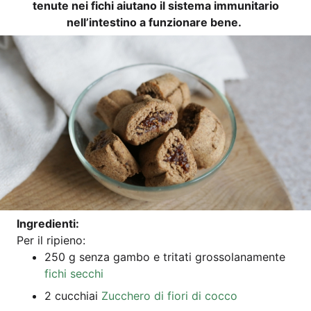
te­nute nei fichi aiuta­no il sis­te­ma immu­ni­ta­rio
nell’intestino a fun­zio­na­re bene.
Ingre­di­en­ti:
Per il ripieno:
250 g sen­za gam­bo e tri­ta­ti grosso­l­a­na­men­te
fichi sec­chi
2 cuc­chi­ai
Zuc­che­ro di fio­ri di cocco