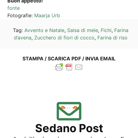
Buon appe­ti­to!
fon­te
Foto­gra­fie:
Maar­ja Urb
Tag:
Avven­to e Nata­le
,
Sal­sa di mele
,
Fichi
,
Fari­na
d’a­ve­na
,
Zuc­che­ro di fio­ri di coc­co
,
Fari­na di riso
STAM­PA / SCA­RI­CA PDF / INVIA EMAIL
Sed­a­no Post