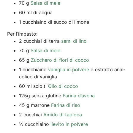
70 g
Sal­sa di mele
60 ml di acqua
1 cuc­chia­i­no di suc­co di limone
Per l’im­pas­to:
2 cuc­chi­ai di ter­ra
semi di lino
70 g
Sal­sa di mele
65 g
Zuc­che­ro di fio­ri di cocco
1 cuc­chia­i­no
vanig­lia in pol­vere
o estrat­to anal­
co­li­co di vaniglia
60 ml sciol­ti
Olio di cocco
125g sen­za glu­ti­ne
Fari­na d’avena
45 g mar­ro­ne
Fari­na di riso
2 cuc­chi­ai
Ami­do di tapioca
½ cuc­chia­i­no
lie­vi­to in polvere