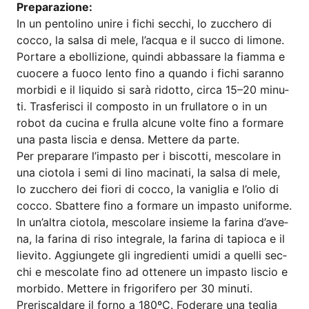
Pre­pa­ra­zio­ne:
In un pen­to­li­no uni­re i fichi sec­chi, lo zuc­che­ro di
coc­co, la sal­sa di mele, l’ac­qua e il suc­co di limo­ne.
Port­are a ebol­li­zio­ne, quin­di abbassa­re la fiam­ma e
cuo­ce­re a fuo­co len­to fino a quan­do i fichi saran­no
mor­bi­di e il liqui­do si sarà ridot­to, cir­ca 15–20 minu­
ti. Tras­fe­ri­sci il com­pos­to in un frul­la­to­re o in un
robot da cuci­na e frul­la alcu­ne vol­te fino a for­ma­re
una pas­ta liscia e den­sa. Met­te­re da parte.
Per pre­para­re l’im­pas­to per i bis­cot­ti, mes­co­la­re in
una cio­to­la i semi di lino maci­n­a­ti, la sal­sa di mele,
lo zuc­che­ro dei fio­ri di coc­co, la vanig­lia e l’o­lio di
coc­co. Sbat­te­re fino a for­ma­re un impas­to uni­for­me.
In un’al­tra cio­to­la, mes­co­la­re insie­me la fari­na d’a­ve­
na, la fari­na di riso inte­gra­le, la fari­na di tapio­ca e il
lie­vi­to. Aggi­unge­te gli ingre­di­en­ti umidi a quel­li sec­
chi e mes­co­la­te fino ad otte­ne­re un impas­to liscio e
mor­bi­do. Met­te­re in fri­go­rife­ro per 30 minuti.
Pre­ris­cal­da­re il for­no a 180ºC. Foder­a­re una teglia