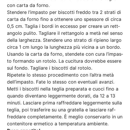
con car­ta da forno.
Sten­de­re l’im­pas­to per bis­cot­ti fred­do tra 2 stra­ti di
car­ta da for­no fino a otte­ne­re uno spes­so­re di cir­ca
0,5 cm. Taglia i bordi in ecces­so per crea­re un rett­
an­go­lo puli­to. Taglia­re il rett­an­go­lo a metà nel sen­so
del­la lar­g­hez­za. Sten­de­re uno stra­to di ripi­eno lar­go
cir­ca 1 cm lungo la lung­hez­za più vici­na a un bordo.
Usan­do la car­ta da for­no, sten­dete con cura l’im­pas­
to for­man­do un roto­lo. La cuci­tu­ra dov­reb­be esse­re
sul fon­do. Taglia­re i bis­cot­ti dal rotolo.
Ripe­te­te lo stes­so pro­ce­di­men­to con l’altra metà
dell’impasto. Fate lo stes­so con even­tua­li avan­zi.
Metti i bis­cot­ti nella teglia pre­pa­ra­ta e cuo­ci fino a
quan­do diven­ta­no leg­ger­men­te dora­ti, da 12 a 13
minu­ti. Lascia­re pri­ma raf­fred­da­re leg­ger­men­te sul­la
teglia, poi tras­fer­i­re su una gratel­la e lascia­re raf­
fred­da­re com­ple­ta­men­te. È meglio con­ser­var­lo in un
con­te­ni­to­re erme­ti­co a tem­pe­ra­tura ambiente.