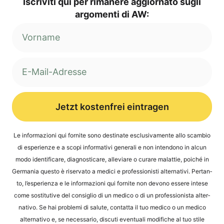
Iscri­vi­ti qui per rima­ne­re aggior­na­to sug­li
argo­men­ti di AW:
Jetzt kostenfrei eintragen
Alternative:
Le infor­ma­zio­ni qui for­ni­te sono desti­na­te esclu­si­v­a­men­te allo scam­bio
di espe­ri­en­ze e a sco­pi infor­ma­ti­vi gene­ra­li e non inten­do­no in alcun
modo iden­ti­fi­ca­re, dia­gno­sti­ca­re, alle­vi­a­re o cura­re malat­tie, poi­ché in
Ger­ma­nia ques­to è riser­va­to a medi­ci e pro­fes­sio­nis­ti alter­na­ti­vi. Per­tan­
to, l’e­s­pe­ri­en­za e le infor­ma­zio­ni qui for­ni­te non devo­no esse­re inte­se
come sosti­tu­ti­ve del con­siglio di un med­ico o di un pro­fes­sio­nis­ta alter­
na­tivo. Se hai pro­ble­mi di salu­te, contat­ta il tuo med­ico o un med­ico
alter­na­tivo e, se neces­sa­rio, dis­cu­ti even­tua­li modi­fi­che al tuo sti­le