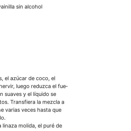
i­nil­la sin alcohol
, el azú­car de coco, el
r­vir, lue­go reduz­ca el fue­
 sua­ves y el líqui­do se
os. Trans­fie­ra la mez­cla a
­ne vari­as veces has­ta que
do.
 lina­za moli­da, el puré de