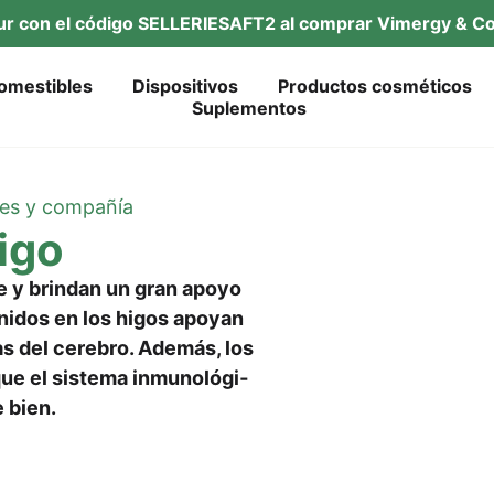
tur con el códi­go SELLERIESAFT2 al com­prar Vimer­gy & Co
omes­ti­bles
Dis­po­si­tivos
Pro­duc­tos cosméticos
Suple­ment­os
­les y compañía
higo
­le y brind­an un gran apo­yo
eni­dos en los higos apoyan
as del cere­b­ro. Ade­más, los
ue el sis­te­ma inmu­noló­gi­
e bien.