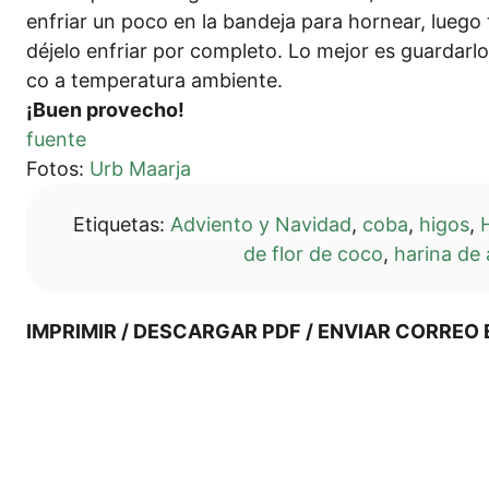
enfri­ar un poco en la ban­de­ja para hor­ne­ar, lue­go tr
déje­lo enfri­ar por com­ple­to. Lo mejor es guar­dar­lo 
co a tem­pe­ra­tura ambiente.
¡Buen pro­v­echo!
fuen­te
Fotos:
Urb Maar­ja
Eti­que­tas:
Advi­en­to y Navi­dad
,
coba
,
higos
,
de flor de coco
,
hari­na de
IMPRI­MIR / DES­CAR­GAR PDF / ENVI­AR COR­RE