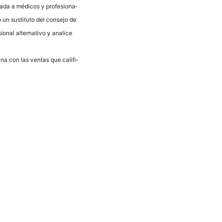
va­da a méd­icos y pro­fe­sio­na­
 un susti­tu­to del con­se­jo de
­nal alter­na­tivo y ana­li­ce
ana con las ven­tas que cali­fi­
Neder­lands
Fran­çais
Ita­lia­no
Eng­lish