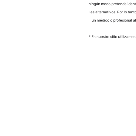
nin­gún modo pre­ten­de iden­ti­
les alter­na­tivos. Por lo tan­
un méd­ico o pro­fe­sio­nal a
* En nues­tro sitio uti­liz­a­m