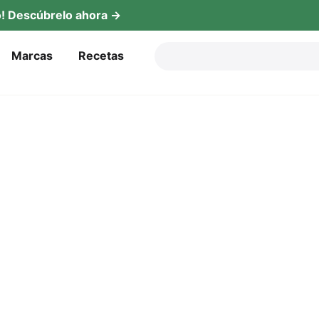
! Descú­b­re­lo ahora →
Mar­cas
Rece­tas