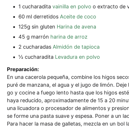
1 cucha­ra­di­ta
vai­nil­la en pol­vo
o extra­c­to de va
60 ml der­ret­idos
Acei­te de coco
125g sin glu­ten
Hari­na de avena
45 g mar­rón
hari­na de arroz
2 cucha­ra­das
Alm­idón de tapioca
½ cucha­ra­di­ta
Leva­du­ra en polvo
Pre­pa­ra­ción:
En una cace­ro­la peque­ña, com­bi­ne los higos secos
puré de manz­a­na, el agua y el jugo de limón. Deje he
go y coci­ne a fue­go len­to has­ta que los higos estén
haya redu­ci­do, apro­xi­ma­damen­te de 15 a 20 minu­t
una licua­do­ra o pro­ces­ador de ali­ment­os y pre­sio
se for­me una pas­ta sua­ve y espe­sa. Poner a un la
Para hacer la masa de gal­le­tas, mez­cla en un bol la