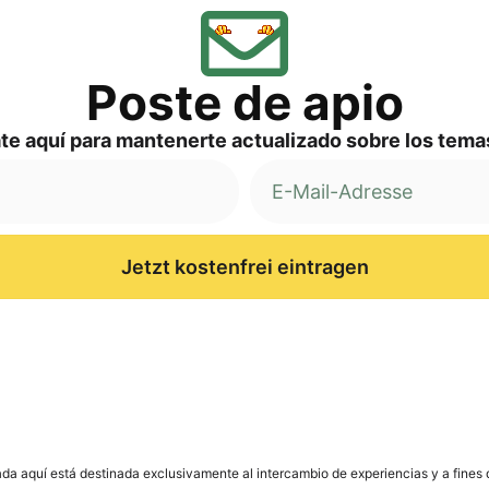
Pos­te de apio
a­te aquí para man­ten­er­te actua­liz­ado sob­re los te
Jetzt kostenfrei eintragen
­da aquí está desti­na­da exclu­si­v­a­men­te al inter­cam­bio de expe­ri­en­ci­as y a fine