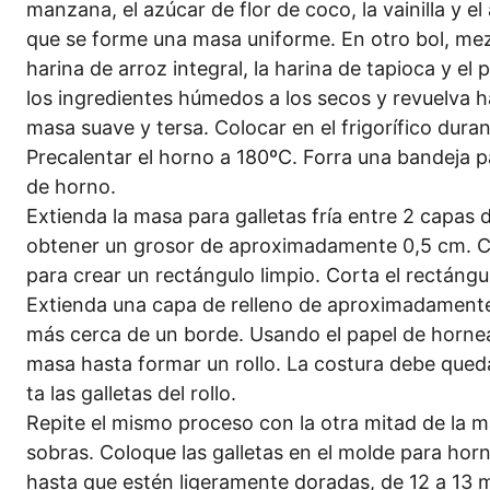
manz­a­na, el azú­car de flor de coco, la vai­nil­la y e
que se for­me una masa uni­for­me. En otro bol, mez­c
hari­na de arroz inte­gral, la hari­na de tapio­ca y el 
los ingre­di­en­tes húme­dos a los secos y revuel­va 
masa sua­ve y ter­sa. Colo­car en el fri­go­rí­fi­co dur
Pre­ca­len­tar el hor­no a 180ºC. For­ra una ban­de­ja 
de horno.
Exti­en­da la masa para gal­le­tas fría ent­re 2 capas
obte­ner un gro­sor de apro­xi­ma­damen­te 0,5 cm. C
para crear un rec­tán­gu­lo lim­pio. Cor­ta el rec­tán­g
Exti­en­da una capa de rel­le­no de apro­xi­ma­damen­
más cer­ca de un bor­de. Usan­do el papel de hor­ne­ar
masa has­ta for­mar un rol­lo. La cos­tu­ra debe qued­ar
ta las gal­le­tas del rollo.
Repi­te el mis­mo pro­ce­so con la otra mit­ad de la
sobras. Colo­que las gal­le­tas en el mol­de para hor­n
has­ta que estén lige­ra­men­te dora­das, de 12 a 13 mi