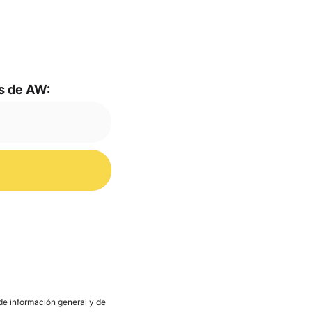
mas de AW:
s de infor­mación gene­ral y de