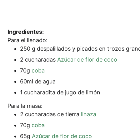
Ingre­di­en­tes:
Para el llenado:
250 g despa­lil­la­dos y pica­dos en tro­zos gran
2 cucha­ra­das
Azú­car de flor de coco
70g
coba
60ml de agua
1 cucha­ra­di­ta de jugo de limón
Para la masa:
2 cucha­ra­das de tier­ra
lina­za
70g
coba
65g
Azú­car de flor de coco