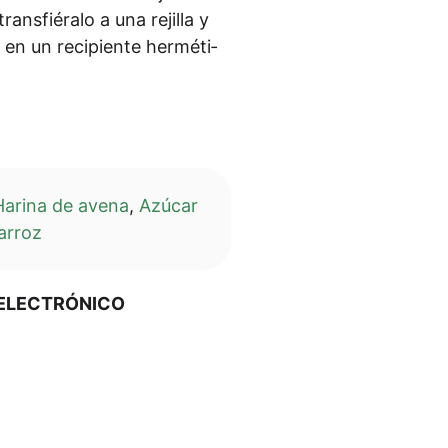
ans­fié­ralo a una rejil­la y
en un reci­pi­en­te her­mé­ti­
Hari­na de ave­na
,
Azú­car
 arroz
O ELECTRÓNICO