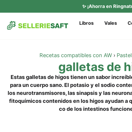
✨ ¡Ahor­ra en Ring­na­
Libros
Vales
C
Rece­tas com­pa­ti­bles con AW
›
Pas­te
gal­le­tas de 
Estas gal­le­tas de higos tie­nen un sab­or increí­b
para un cuer­po sano. El pota­sio y el sodio con­t
los neu­ro­trans­miso­res, las sinap­sis y las neu­ro­n
fitoquí­mi­cos con­teni­dos en los higos ayu­dan a q
co de los intesti­nos fun­cio­n