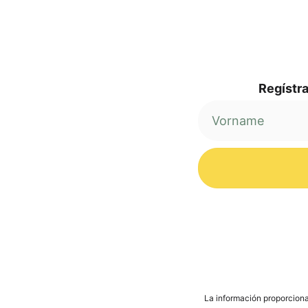
Regí­s­tr
Alternative:
La infor­mación pro­por­cio­na