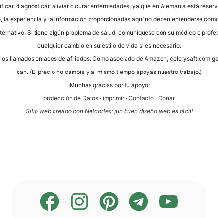
fi­car, dia­gno­sti­car, ali­vi­ar o curar enfer­me­da­des, ya que en Ale­ma­nia está reser­
to, la expe­ri­en­cia y la infor­mación pro­por­cio­na­das aquí no deben enten­der­se como
lter­na­tivo. Si tiene algún pro­ble­ma de salud, comuní­que­se con su méd­ico o pro­fe­sio
cual­quier cam­bio en su esti­lo de vida si es necesario.
os los llama­dos enlaces de afi­lia­dos. Como aso­cia­do de Ama­zon, cele​ry​saft​.com g
can. (El pre­cio no cam­bia y al mis­mo tiem­po apoyas nues­tro trabajo.)
¡Much­as gra­ci­as por tu apoyo!
pro­tección de Datos
·
impri­mir
·
Cont­ac­to
·
Donar
Sitio web cre­a­do con Net­cortex: ¡un buen dise­ño web es fácil!