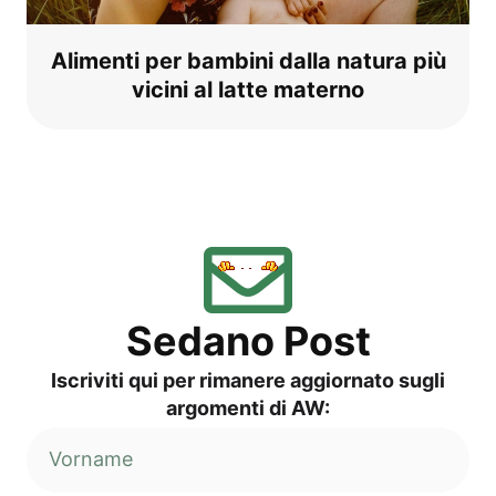
Ali­men­ti per bam­bi­ni dal­la natu­ra più
vici­ni al lat­te materno
Sed­a­no Post
Iscri­vi­ti qui per rima­ne­re aggior­na­to sug­li
argo­men­ti di AW: