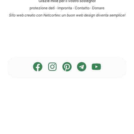
Gra­zie mil­le per il vos­tro sostegno!
pro­te­zio­ne dati
·
impron­ta
·
Con­tat­to
·
Dona­re
Sito web crea­to con Net­cortex: un buon web design diven­ta semplice!