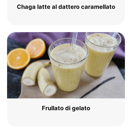
Cha­ga lat­te al dat­te­ro caramellato
Frul­la­to di gelato