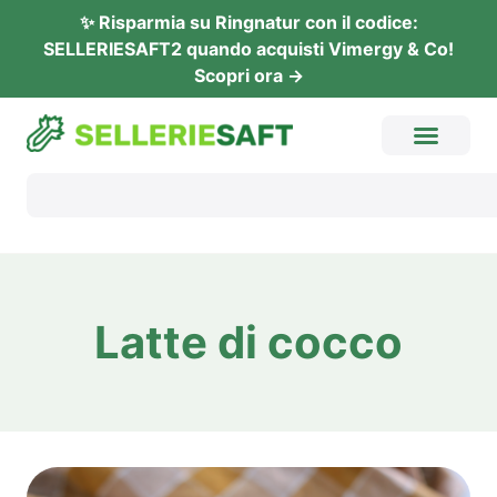
✨ Rispar­mia su Ring­na­tur con il codi­ce:
SELLERIESAFT2 quan­do acquis­ti Vimer­gy & Co!
Sco­pri ora →
Lat­te di cocco