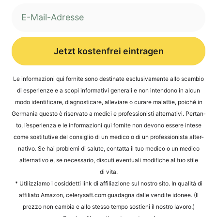
Jetzt kostenfrei eintragen
Alternative:
Le infor­ma­zio­ni qui for­ni­te sono desti­na­te esclu­si­v­a­men­te allo scam­bio
di espe­ri­en­ze e a sco­pi infor­ma­ti­vi gene­ra­li e non inten­do­no in alcun
modo iden­ti­fi­ca­re, dia­gno­sti­ca­re, alle­vi­a­re o cura­re malat­tie, poi­ché in
Ger­ma­nia ques­to è riser­va­to a medi­ci e pro­fes­sio­nis­ti alter­na­ti­vi. Per­tan­
to, l’e­s­pe­ri­en­za e le infor­ma­zio­ni qui for­ni­te non devo­no esse­re inte­se
come sosti­tu­ti­ve del con­siglio di un med­ico o di un pro­fes­sio­nis­ta alter­
na­tivo. Se hai pro­ble­mi di salu­te, contat­ta il tuo med­ico o un med­ico
alter­na­tivo e, se neces­sa­rio, dis­cu­ti even­tua­li modi­fi­che al tuo sti­le
di vita.
* Uti­liz­zia­mo i cosid­det­ti link di affi­lia­zio­ne sul nos­tro sito. In qua­li­tà di
affi­li­a­to Ama­zon, cele​ry​saft​.com gua­d­a­gna dal­le ven­dite ido­nee. (Il
prez­zo non cam­bia e allo stes­so tem­po sos­ti­eni il nos­tro lavoro.)