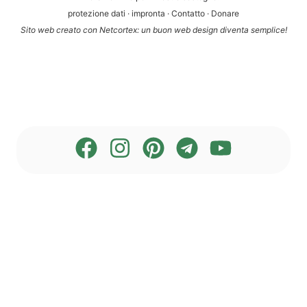
pro­te­zio­ne dati
·
impron­ta
·
Con­tat­to
·
Dona­re
Sito web crea­to con Net­cortex: un buon web design diven­ta semplice!