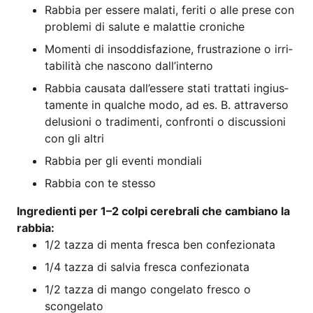
Rab­bia per esse­re mala­ti, feri­ti o alle pre­se con
pro­ble­mi di salu­te e malat­tie croniche
Momen­ti di ins­od­dis­fa­zio­ne, frus­tra­zio­ne o irri­
ta­bi­li­tà che nas­co­no dall’interno
Rab­bia cau­sa­ta dal­l’es­se­re sta­ti trat­ta­ti ingi­u­s­
ta­men­te in qual­che modo, ad es. B. attra­ver­so
delu­sio­ni o tra­di­men­ti, con­fron­ti o dis­cus­sio­ni
con gli altri
Rab­bia per gli even­ti mondiali
Rab­bia con te stesso
Ingre­di­en­ti per 1–2 col­pi cere­bra­li che cam­bia­no la
rabbia:
1/2 taz­za di men­ta fre­s­ca ben confezionata
1/4 taz­za di sal­via fre­s­ca confezionata
1/2 taz­za di man­go con­ge­la­to fres­co o
scongelato