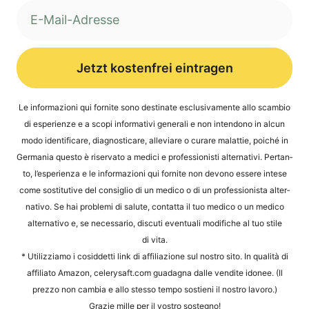
Jetzt kostenfrei eintragen
Alternative:
Le infor­ma­zio­ni qui for­ni­te sono desti­na­te esclu­si­v­a­men­te allo scam­bio
di espe­ri­en­ze e a sco­pi infor­ma­ti­vi gene­ra­li e non inten­do­no in alcun
modo iden­ti­fi­ca­re, dia­gno­sti­ca­re, alle­vi­a­re o cura­re malat­tie, poi­ché in
Ger­ma­nia ques­to è riser­va­to a medi­ci e pro­fes­sio­nis­ti alter­na­ti­vi. Per­tan­
to, l’e­s­pe­ri­en­za e le infor­ma­zio­ni qui for­ni­te non devo­no esse­re inte­se
come sosti­tu­ti­ve del con­siglio di un med­ico o di un pro­fes­sio­nis­ta alter­
na­tivo. Se hai pro­ble­mi di salu­te, contat­ta il tuo med­ico o un med­ico
alter­na­tivo e, se neces­sa­rio, dis­cu­ti even­tua­li modi­fi­che al tuo sti­le
di vita.
* Uti­liz­zia­mo i cosid­det­ti link di affi­lia­zio­ne sul nos­tro sito. In qua­li­tà di
affi­li­a­to Ama­zon, cele​ry​saft​.com gua­d­a­gna dal­le ven­dite ido­nee. (Il
prez­zo non cam­bia e allo stes­so tem­po sos­ti­eni il nos­tro lavoro.)
Gra­zie mil­le per il vos­tro sostegno!