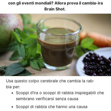
con gli even­ti mon­dia­li? All­o­ra pro­va il cam­bia-ira
Brain Shot.
Usa ques­to col­po cere­bra­le che cam­bia la rab­
bia per:
Scop­pi d’i­ra o scop­pi di rab­bia inspie­ga­bili che
sem­bra­no veri­fi­car­si sen­za causa
Scop­pi di rab­bia che han­no una causa