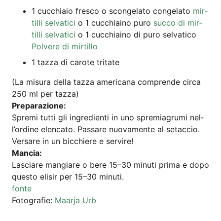
1 cuc­chi­aio fres­co o scon­ge­la­to con­ge­la­to
mir­
til­li sel­va­ti­ci
o 1 cuc­chia­i­no puro
suc­co di mir­
til­li sel­va­ti­ci
o 1 cuc­chia­i­no di puro sel­va­ti­co
Pol­vere di mir­til­lo
1 taz­za di caro­te tritate
(La misu­ra del­la taz­za ame­ri­ca­na com­pren­de cir­ca
250 ml per tazza)
Pre­pa­ra­zio­ne:
Spre­mi tut­ti gli ingre­di­en­ti in uno spre­mi­ag­rumi nel­
l’or­di­ne elen­ca­to. Pas­sa­re nuo­va­men­te al setaccio.
Ver­sa­re in un bic­chie­re e servire!
Man­cia:
Lascia­re man­gia­re o bere 15–30 minu­ti pri­ma e dopo
ques­to eli­sir per 15–30 minuti.
fon­te
Foto­gra­fie:
Maar­ja Urb