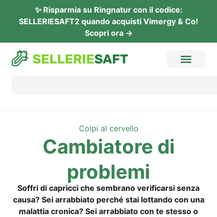
✨ Rispar­mia su Ring­na­tur con il codi­ce:
SELLERIESAFT2 quan­do acquis­ti Vimer­gy & Co!
Sco­pri ora →
Col­pi al cervello
Cam­bia­to­re di
problemi
Soffri di capric­ci che sem­bra­no veri­fi­car­si sen­za
cau­sa? Sei arrab­bia­to per­ché stai lott­an­do con una
malat­tia cro­ni­ca? Sei arrab­bia­to con te stes­so o