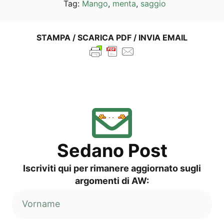
Tag:
Man­go
,
men­ta
,
sag­gio
STAM­PA / SCA­RI­CA PDF / INVIA EMAIL
Sed­a­no Post
Iscri­vi­ti qui per rima­ne­re aggior­na­to sug­li
argo­men­ti di AW: