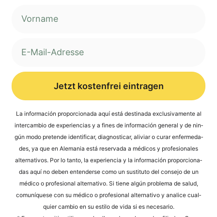
Jetzt kostenfrei eintragen
Alternative:
La infor­mación pro­por­cio­na­da aquí está desti­na­da exclu­si­v­a­men­te al
inter­cam­bio de expe­ri­en­ci­as y a fines de infor­mación gene­ral y de nin­
gún modo pre­ten­de iden­ti­fi­car, dia­gno­sti­car, ali­vi­ar o curar enfer­me­da­
des, ya que en Ale­ma­nia está reser­va­da a méd­icos y pro­fe­sio­na­les
alter­na­tivos. Por lo tan­to, la expe­ri­en­cia y la infor­mación pro­por­cio­na­
das aquí no deben enten­der­se como un susti­tu­to del con­se­jo de un
méd­ico o pro­fe­sio­nal alter­na­tivo. Si tiene algún pro­ble­ma de salud,
comuní­que­se con su méd­ico o pro­fe­sio­nal alter­na­tivo y ana­li­ce cual­
quier cam­bio en su esti­lo de vida si es necesario.