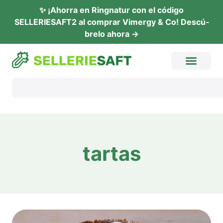
✨ ¡Ahor­ra en Ring­na­tur con el códi­go
SELLERIESAFT2 al com­prar Vimer­gy & Co! Descú­
b­re­lo ahora →
tar­tas