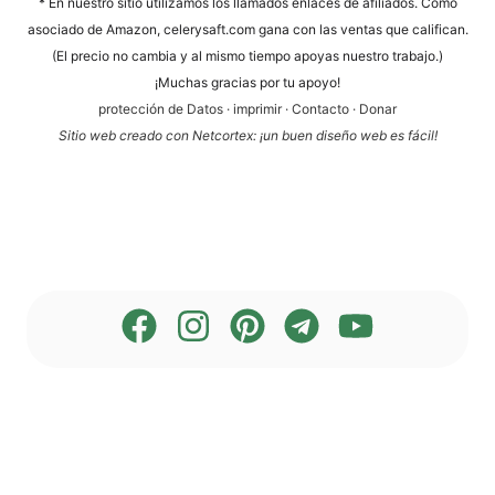
* En nues­tro sitio uti­liz­a­mos los llama­dos enlaces de afi­lia­dos. Como
aso­cia­do de Ama­zon, cele​ry​saft​.com gana con las ven­tas que cali­fi­can.
(El pre­cio no cam­bia y al mis­mo tiem­po apoyas nues­tro trabajo.)
¡Much­as gra­ci­as por tu apoyo!
pro­tección de Datos
·
impri­mir
·
Cont­ac­to
·
Donar
Sitio web cre­a­do con Net­cortex: ¡un buen dise­ño web es fácil!