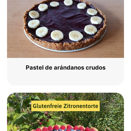
Pas­tel de aránd­a­nos crudos