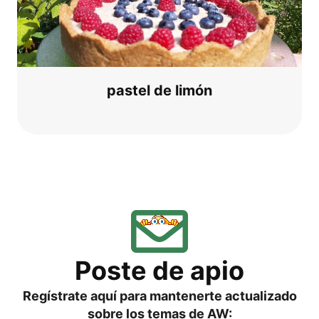
pas­tel de limón
Pos­te de apio
Regí­s­tra­te aquí para man­ten­er­te actua­liz­ado
sob­re los temas de AW: