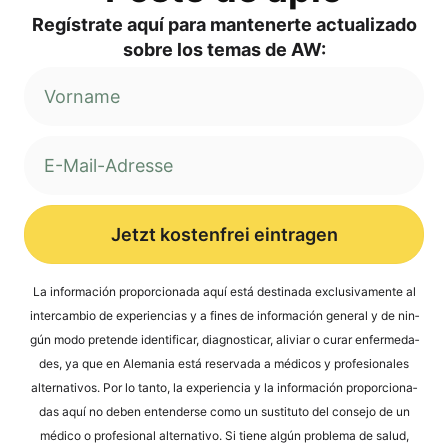
Regí­s­tra­te aquí para man­ten­er­te actua­liz­ado
sob­re los temas de AW:
Jetzt kostenfrei eintragen
Alternative:
La infor­mación pro­por­cio­na­da aquí está desti­na­da exclu­si­v­a­men­te al
inter­cam­bio de expe­ri­en­ci­as y a fines de infor­mación gene­ral y de nin­
gún modo pre­ten­de iden­ti­fi­car, dia­gno­sti­car, ali­vi­ar o curar enfer­me­da­
des, ya que en Ale­ma­nia está reser­va­da a méd­icos y pro­fe­sio­na­les
alter­na­tivos. Por lo tan­to, la expe­ri­en­cia y la infor­mación pro­por­cio­na­
das aquí no deben enten­der­se como un susti­tu­to del con­se­jo de un
méd­ico o pro­fe­sio­nal alter­na­tivo. Si tiene algún pro­ble­ma de salud,