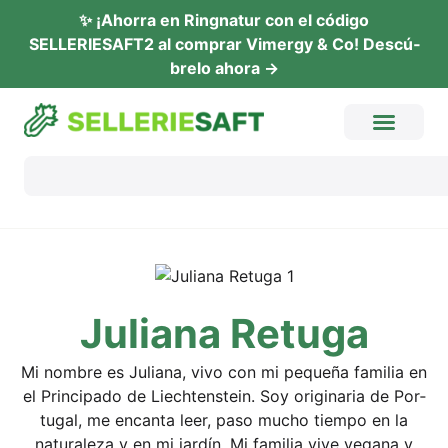
✨ ¡Ahor­ra en Ring­na­tur con el códi­go
SELLERIESAFT2 al com­prar Vimer­gy & Co! Descú­
b­re­lo ahora →
Julia­na Retuga
Mi nombre es Julia­na, vivo con mi peque­ña fami­lia en
el Prin­ci­pa­do de Liech­ten­stein. Soy ori­gi­na­ria de Por­
tu­gal, me encan­ta leer, paso mucho tiem­po en la
natu­ra­le­za y en mi jar­dín. Mi fami­lia vive vega­na y