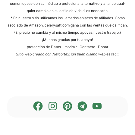
comuní­que­se con su méd­ico o pro­fe­sio­nal alter­na­tivo y ana­li­ce cual­
quier cam­bio en su esti­lo de vida si es necesario.
* En nues­tro sitio uti­liz­a­mos los llama­dos enlaces de afi­lia­dos. Como
aso­cia­do de Ama­zon, cele​ry​saft​.com gana con las ven­tas que cali­fi­can.
(El pre­cio no cam­bia y al mis­mo tiem­po apoyas nues­tro trabajo.)
¡Much­as gra­ci­as por tu apoyo!
pro­tección de Datos
·
impri­mir
·
Cont­ac­to
·
Donar
Sitio web cre­a­do con Net­cortex: ¡un buen dise­ño web es fácil!