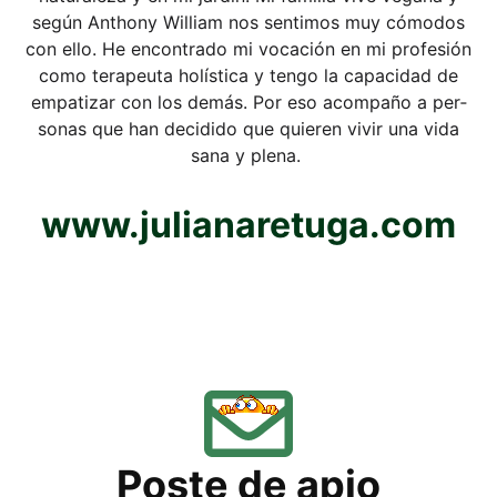
según Antho­ny Wil­liam nos sen­ti­mos muy cómo­dos
con ello. He encon­tra­do mi voca­ción en mi pro­fe­sión
como ter­a­peu­ta holí­sti­ca y ten­go la capa­ci­dad de
empa­ti­zar con los demás. Por eso acom­pa­ño a per­
so­nas que han deci­di­do que quie­ren vivir una vida
sana y plena.
www​.juliana​re​tu​ga​.com
Pos­te de apio