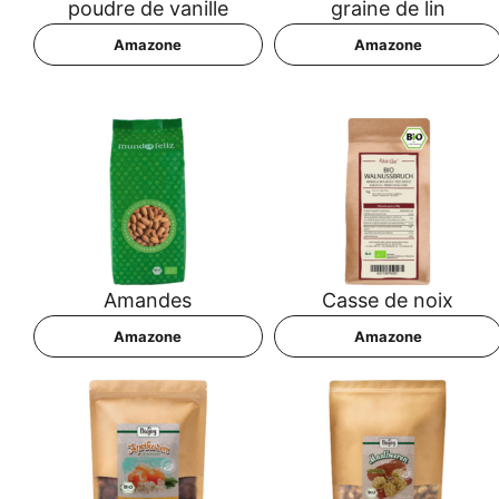
poud­re de vanille
grai­ne de lin
Ama­zo­ne
Ama­zo­ne
Aman­des
Cas­se de noix
Ama­zo­ne
Ama­zo­ne