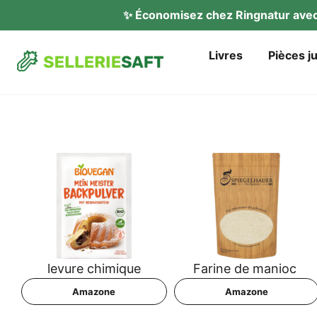
✨ Éco­no­mi­sez chez Ring­na­tur av
Liv­res
Piè­ces j
levu­re chimique
Fari­ne de manioc
Ama­zo­ne
Ama­zo­ne