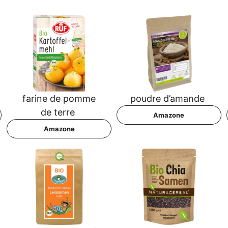
fari­ne de pom­me
poud­re d’amande
de terre
Ama­zo­ne
Ama­zo­ne