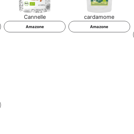
Can­nel­le
car­da­mo­me
Ama­zo­ne
Ama­zo­ne