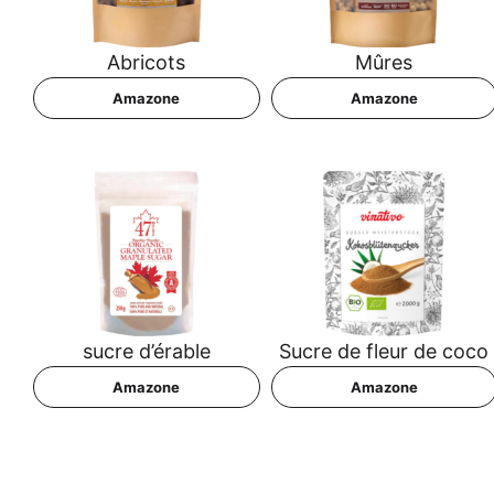
Abri­cots
Mûres
Ama­zo­ne
Ama­zo­ne
sucre d’é­ra­ble
Sucre de fleur de coco
Ama­zo­ne
Ama­zo­ne