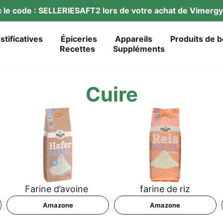
ec le code : SELLERIESAFT2 lors de vot­re achat de Vimer­
ustificatives
Épi­ce­ries
Appareils
Pro­duits de 
Recet­tes
Sup­p­lé­ments
Cui­re
Fari­ne d’avoine
fari­ne de riz
Ama­zo­ne
Ama­zo­ne