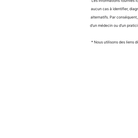
Les infor­ma­ti­ons four­nies i
aucun cas à iden­ti­fier, dia­
alter­na­tifs. Par con­sé­quent
d’un méde­cin ou d’un pra­ti­ci­
* Nous uti­li­sons des liens d