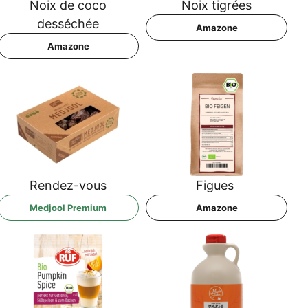
Noix de coco
Noix tig­rées
desséchée
Ama­zo­ne
Ama­zo­ne
Ren­dez-vous
Figues
Med­jool Premium
Ama­zo­ne