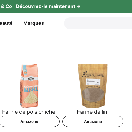
gy & Co ! Décou­vrez-le maintenant →
beauté
Mar­ques
Fari­ne de pois chiche
Fari­ne de lin
Ama­zo­ne
Ama­zo­ne