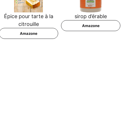
Épi­ce pour tar­te à la
sirop d’é­ra­ble
citrouille
Ama­zo­ne
Ama­zo­ne