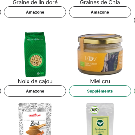
Grai­ne de lin doré
Grai­nes de Chia
Ama­zo­ne
Ama­zo­ne
Noix de cajou
Miel cru
Ama­zo­ne
Sup­p­lé­ments