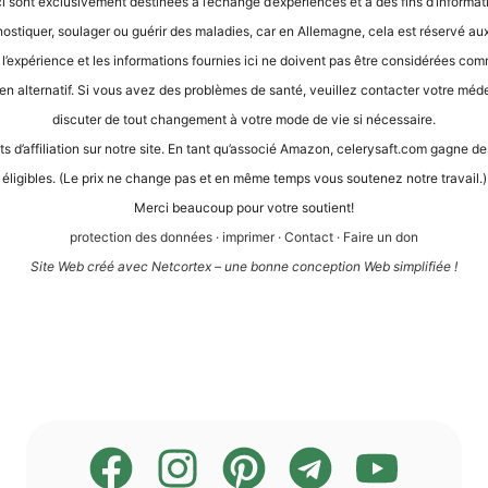
ci sont exclu­si­ve­ment desti­nées à l’é­ch­an­ge d’expé­ri­en­ces et à des fins d’in­for­ma­
gnos­ti­quer, sou­la­ger ou guérir des mala­dies, car en Alle­ma­gne, cela est réser­vé aux
, l’expérience et les infor­ma­ti­ons four­nies ici ne doi­vent pas être con­sidé­rées com
en alter­na­tif. Si vous avez des pro­blè­mes de san­té, veuil­lez cont­ac­ter vot­re méde­ci
dis­cu­ter de tout chan­ge­ment à vot­re mode de vie si nécessaire.
its d’af­fi­lia­ti­on sur not­re site. En tant qu’as­so­cié Ama­zon, cele​ry​saft​.com gagne
éli­gi­bles. (Le prix ne chan­ge pas et en même temps vous sou­te­n­ez not­re travail.)
Mer­ci beau­coup pour vot­re soutient!
pro­tec­tion des don­nées
·
impri­mer
·
Cont­act
·
Fai­re un don
Site Web créé avec Net­cortex – une bon­ne con­cep­ti­on Web simplifiée !