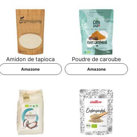
Ami­don de tapioca
Poud­re de caroube
Ama­zo­ne
Ama­zo­ne