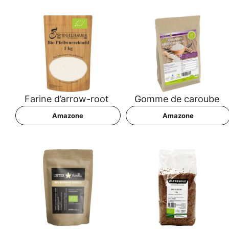
Fari­ne d’arrow-root
Gom­me de caroube
Ama­zo­ne
Ama­zo­ne