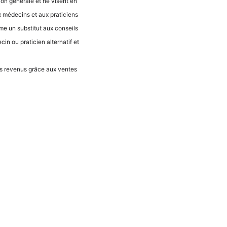
ti­on géné­ra­le et ne visent en
 méde­cins et aux pra­ti­ci­ens
­me un sub­sti­tut aux con­seils
n ou pra­ti­ci­en alter­na­tif et
 des reve­nus grâce aux ven­tes
Neder­lands
Espa­ñol
Ita­lia­no