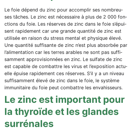
Le foie dépend du zinc pour accom­plir ses nombreu­
ses tâches. Le zinc est néces­saire à plus de 2 000 fon­
c­tions du foie. Les réser­ves de zinc dans le foie s’é­pui­
sent rapi­de­ment car une gran­de quan­ti­té de zinc est
uti­li­sée en rai­son du stress men­tal et phy­si­que éle­vé.
Une quan­ti­té suf­fi­san­te de zinc n’est plus absor­bée par
l’a­li­men­ta­ti­on car les ter­res ara­bles ne sont pas suf­fi­
sam­ment appro­vi­si­onnées en zinc. Le sul­fa­te de zinc
est capa­ble de com­b­att­re les virus et l’ex­po­si­ti­on actu­
el­le épui­se rapi­de­ment ces réser­ves. S’il y a un niveau
suf­fi­sam­ment éle­vé de zinc dans le foie, le sys­tème
immu­ni­taire du foie peut com­b­att­re les envahisseurs.
Le zinc est important pour
la thy­ro­ï­de et les glan­des
surrénales