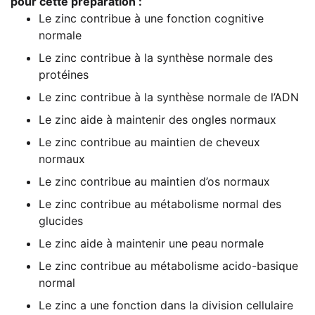
pour cet­te préparation :
Le zinc con­tri­bue à une fon­c­tion cogni­ti­ve
normale
Le zinc con­tri­bue à la syn­thè­se nor­ma­le des
protéines
Le zinc con­tri­bue à la syn­thè­se nor­ma­le de l’ADN
Le zinc aide à main­te­nir des ongles normaux
Le zinc con­tri­bue au main­ti­en de che­veux
normaux
Le zinc con­tri­bue au main­ti­en d’os normaux
Le zinc con­tri­bue au méta­bo­lis­me nor­mal des
glucides
Le zinc aide à main­te­nir une peau normale
Le zinc con­tri­bue au méta­bo­lis­me aci­do-basi­que
normal
Le zinc a une fon­c­tion dans la divi­si­on cellulaire