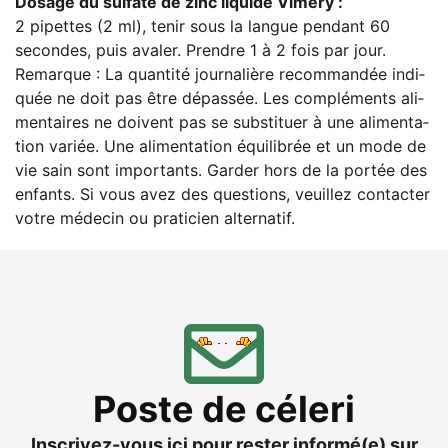
Dosa­ge du sul­fa­te de zinc liqui­de Vimery :
2 pipet­tes (2 ml), tenir sous la lan­gue pen­dant 60
secon­des, puis ava­ler. Prend­re 1 à 2 fois par jour.
Remar­que : La quan­ti­té jour­na­liè­re recom­man­dée indi­
quée ne doit pas être dépas­sée. Les com­plé­ments ali­
men­tai­res ne doi­vent pas se sub­sti­tuer à une ali­men­ta­
ti­on variée. Une ali­men­ta­ti­on équi­li­brée et un mode de
vie sain sont importants. Gar­der hors de la por­tée des
enfants. Si vous avez des ques­ti­ons, veuil­lez cont­ac­ter
vot­re méde­cin ou pra­ti­ci­en alternatif.
Pos­te de céleri
Inscri­vez-vous ici pour res­ter informé(e) sur