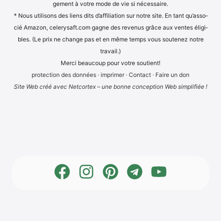
ge­ment à vot­re mode de vie si nécessaire.
* Nous uti­li­sons des liens dits d’af­fi­lia­ti­on sur not­re site. En tant qu’as­so­
cié Ama­zon, cele​ry​saft​.com gagne des reve­nus grâce aux ven­tes éli­gi­
bles. (Le prix ne chan­ge pas et en même temps vous sou­te­n­ez not­re
travail.)
Mer­ci beau­coup pour vot­re soutient!
pro­tec­tion des don­nées
·
impri­mer
·
Cont­act
·
Fai­re un don
Site Web créé avec Net­cortex – une bon­ne con­cep­ti­on Web simplifiée !