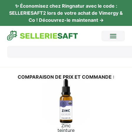
✨ Éco­no­mi­sez chez Ring­na­tur avec le code :
SELLERIESAFT2 lors de vot­re achat de Vimer­gy &
Co ! Décou­vrez-le maintenant →
COM­PA­RAI­SON DE PRIX ET COMMANDE :
Zinc
tein­ture