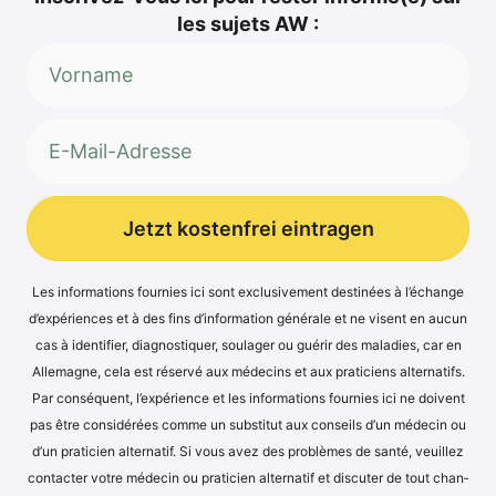
les sujets AW :
Jetzt kostenfrei eintragen
Alternative:
Les infor­ma­ti­ons four­nies ici sont exclu­si­ve­ment desti­nées à l’é­ch­an­ge
d’expé­ri­en­ces et à des fins d’in­for­ma­ti­on géné­ra­le et ne visent en aucun
cas à iden­ti­fier, dia­gnos­ti­quer, sou­la­ger ou guérir des mala­dies, car en
Alle­ma­gne, cela est réser­vé aux méde­cins et aux pra­ti­ci­ens alter­na­tifs.
Par con­sé­quent, l’expérience et les infor­ma­ti­ons four­nies ici ne doi­vent
pas être con­sidé­rées com­me un sub­sti­tut aux con­seils d’un méde­cin ou
d’un pra­ti­ci­en alter­na­tif. Si vous avez des pro­blè­mes de san­té, veuil­lez
cont­ac­ter vot­re méde­cin ou pra­ti­ci­en alter­na­tif et dis­cu­ter de tout chan­