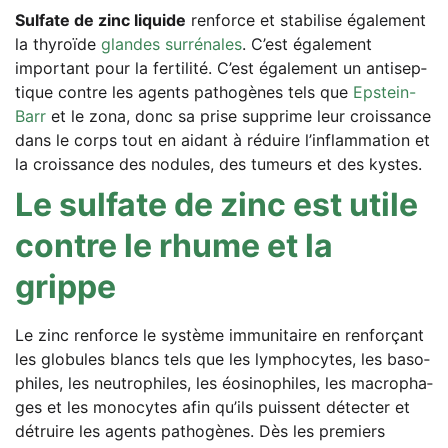
Sul­fa­te de zinc liqui­de
ren­force et sta­bi­li­se éga­le­ment
la thy­ro­ï­de
glan­des sur­ré­na­les
. C’est éga­le­ment
important pour la fer­ti­li­té. C’est éga­le­ment un anti­sep­
tique cont­re les agents patho­gè­nes tels que
Epstein-
Barr
et le zona, donc sa pri­se sup­p­rime leur crois­sance
dans le corps tout en aidant à rédui­re l’in­flamm­a­ti­on et
la crois­sance des nodu­les, des tumeurs et des kystes.
Le sul­fa­te de zinc est uti­le
cont­re le rhu­me et la
grippe
Le zinc ren­force le sys­tème immu­ni­taire en ren­for­çant
les glo­bu­les blancs tels que les lym­pho­cytes, les bas­o­
phi­les, les neu­tro­phi­les, les éosi­no­phi­les, les macro­pha­
ges et les mono­cytes afin qu’ils puis­sent détec­ter et
détrui­re les agents patho­gè­nes. Dès les pre­miers