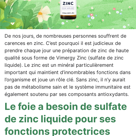
De nos jours, de nombreu­ses per­son­nes souf­frent de
caren­ces en zinc. C’est pour­quoi il est judi­cieux de
prend­re chaque jour une pré­pa­ra­ti­on de zinc de hau­te
qua­li­té sous for­me de Vimer­gy Zinc (sul­fa­te de zinc
liqui­de). Le zinc est un miné­ral par­ti­cu­liè­re­ment
important qui main­ti­ent d’innombrables fon­c­tions dans
l’organisme et joue un rôle clé. Sans zinc, il n’y aurait
pas de méta­bo­lis­me sain et le sys­tème immu­ni­taire est
éga­le­ment sou­tenu par ses com­po­sants antioxydants.
Le foie a beso­in de sul­fa­te
de zinc liqui­de pour ses
fon­c­tions protectrices