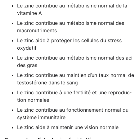
Le zinc con­tri­bue au méta­bo­lis­me nor­mal de la
vit­ami­ne A
Le zinc con­tri­bue au méta­bo­lis­me nor­mal des
macronutriments
Le zinc aide à pro­té­ger les cel­lu­les du stress
oxydatif
Le zinc con­tri­bue au méta­bo­lis­me nor­mal des aci­
des gras
Le zinc con­tri­bue au main­ti­en d’un taux nor­mal de
tes­to­sté­ro­ne dans le sang
Le zinc con­tri­bue à une fer­ti­li­té et une repro­duc­
tion normales
Le zinc con­tri­bue au fon­c­tion­ne­ment nor­mal du
sys­tème immunitaire
Le zinc aide à main­te­nir une visi­on normale