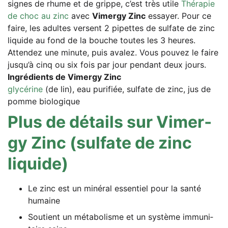
signes de rhu­me et de grip­pe, c’est très uti­le
Thé­ra­pie
de choc au zinc
avec
Vimer­gy Zinc
essay­er. Pour ce
fai­re, les adul­tes ver­sent 2 pipet­tes de sul­fa­te de zinc
liqui­de au fond de la bou­che tou­tes les 3 heu­res.
Atten­dez une minu­te, puis ava­lez. Vous pou­vez le fai­re
jus­qu’à cinq ou six fois par jour pen­dant deux jours.
Ing­ré­di­ents de Vimer­gy Zinc
gly­cé­ri­ne
(de lin), eau puri­fiée, sul­fa­te de zinc, jus de
pom­me biologique
Plus de détails sur Vimer­
gy Zinc (sul­fa­te de zinc
liquide)
Le zinc est un miné­ral essentiel pour la san­té
humaine
Sou­ti­ent un méta­bo­lis­me et un sys­tème immu­ni­