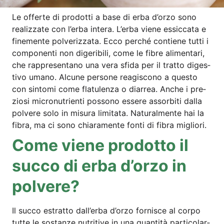
Le offer­te di pro­dot­ti a base di erba d’or­zo sono
rea­liz­za­te con l’er­ba inte­ra. L’er­ba vie­ne essic­ca­ta e
fine­men­te pol­veriz­za­ta. Ecco per­ché con­tiene tut­ti i
com­po­nen­ti non dige­ri­bi­li, come le fib­re ali­men­ta­ri,
che rappre­sen­ta­no una vera sfi­da per il trat­to diges­
tivo uma­no. Alcu­ne per­so­ne reagis­co­no a ques­to
con sin­to­mi come fla­tu­len­za o diar­rea. Anche i pre­
zio­si micro­nu­tri­en­ti posso­no esse­re ass­or­bi­ti dal­la
pol­vere solo in misu­ra limi­ta­ta. Natur­al­men­te hai la
fibra, ma ci sono chia­ra­men­te fon­ti di fibra migliori.
Come vie­ne pro­dot­to il
suc­co di erba d’or­zo in
polvere?
Il suc­co estrat­to dal­l’er­ba d’or­zo for­nis­ce al cor­po
tut­te le sostan­ze nut­ri­ti­ve in una quan­ti­tà par­ti­co­lar­