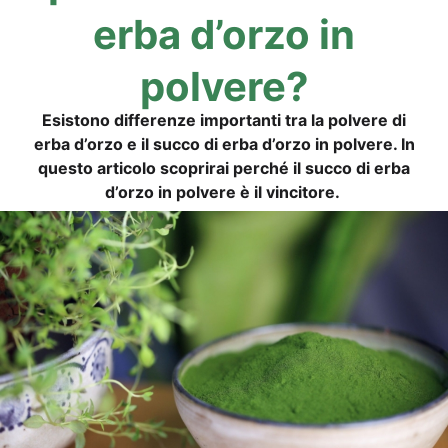
erba d’or­zo in
polvere?
Esis­to­no dif­fe­ren­ze importan­ti tra la pol­vere di
erba d’or­zo e il suc­co di erba d’or­zo in pol­vere. In
ques­to arti­co­lo sco­pri­rai per­ché il suc­co di erba
d’or­zo in pol­vere è il vincitore.