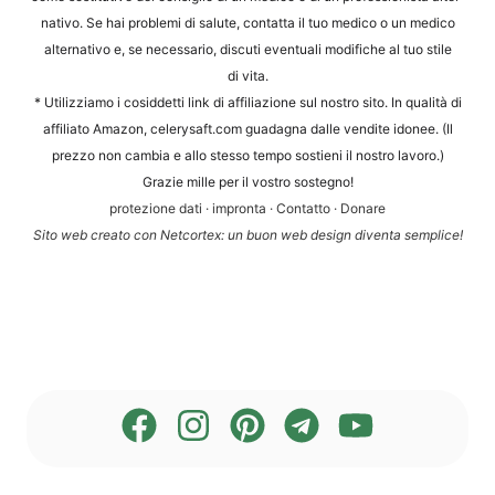
na­tivo. Se hai pro­ble­mi di salu­te, contat­ta il tuo med­ico o un med­ico
alter­na­tivo e, se neces­sa­rio, dis­cu­ti even­tua­li modi­fi­che al tuo sti­le
di vita.
* Uti­liz­zia­mo i cosid­det­ti link di affi­lia­zio­ne sul nos­tro sito. In qua­li­tà di
affi­li­a­to Ama­zon, cele​ry​saft​.com gua­d­a­gna dal­le ven­dite ido­nee. (Il
prez­zo non cam­bia e allo stes­so tem­po sos­ti­eni il nos­tro lavoro.)
Gra­zie mil­le per il vos­tro sostegno!
pro­te­zio­ne dati
·
impron­ta
·
Con­tat­to
·
Dona­re
Sito web crea­to con Net­cortex: un buon web design diven­ta semplice!