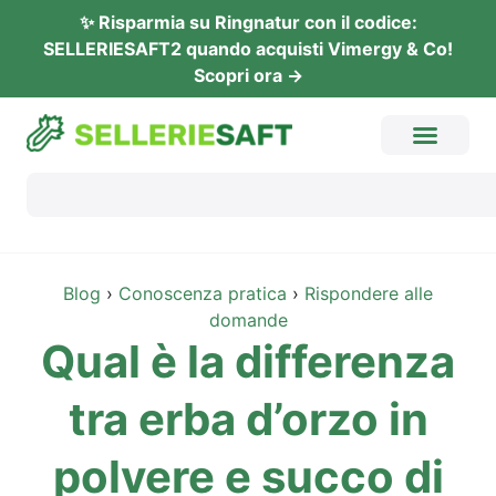
✨ Rispar­mia su Ring­na­tur con il codi­ce:
SELLERIESAFT2 quan­do acquis­ti Vimer­gy & Co!
Sco­pri ora →
Blog
›
Cono­scen­za pra­ti­ca
›
Rispon­de­re alle
domande
Qual è la dif­fe­ren­za
tra erba d’or­zo in
pol­vere e suc­co di