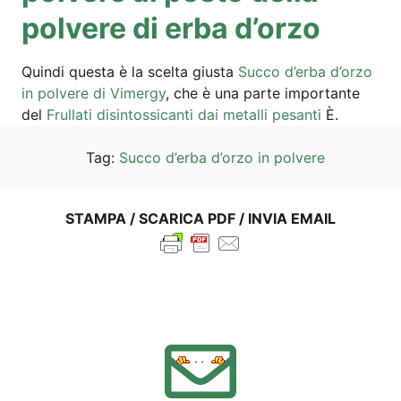
pol­vere di erba d’orzo
Quin­di ques­ta è la scel­ta gius­ta
Suc­co d’er­ba d’or­zo
in pol­vere di Vimer­gy
, che è una par­te importan­te
del
Frul­la­ti disin­tos­si­can­ti dai metal­li pesan­ti
È.
Tag:
Suc­co d’er­ba d’or­zo in polvere
STAM­PA / SCA­RI­CA PDF / INVIA EMAIL