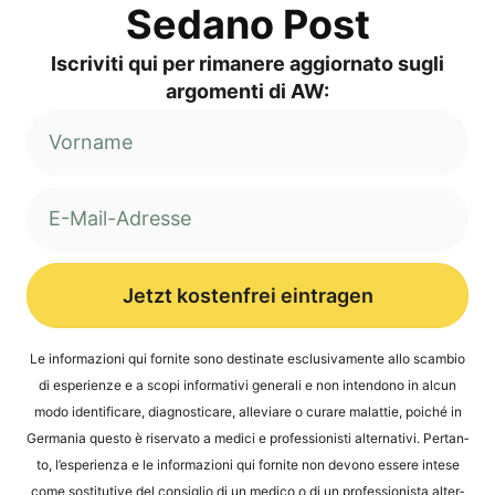
Sed­a­no Post
Iscri­vi­ti qui per rima­ne­re aggior­na­to sug­li
argo­men­ti di AW:
Jetzt kostenfrei eintragen
Alternative:
Le infor­ma­zio­ni qui for­ni­te sono desti­na­te esclu­si­v­a­men­te allo scam­bio
di espe­ri­en­ze e a sco­pi infor­ma­ti­vi gene­ra­li e non inten­do­no in alcun
modo iden­ti­fi­ca­re, dia­gno­sti­ca­re, alle­vi­a­re o cura­re malat­tie, poi­ché in
Ger­ma­nia ques­to è riser­va­to a medi­ci e pro­fes­sio­nis­ti alter­na­ti­vi. Per­tan­
to, l’e­s­pe­ri­en­za e le infor­ma­zio­ni qui for­ni­te non devo­no esse­re inte­se
come sosti­tu­ti­ve del con­siglio di un med­ico o di un pro­fes­sio­nis­ta alter­