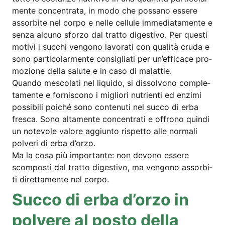
men­te con­cen­tra­ta, in modo che poss­a­no esse­re
ass­or­bi­te nel cor­po e nel­le cel­lu­le imme­dia­ta­men­te e
sen­za alcu­no sfor­zo dal trat­to diges­tivo. Per ques­ti
moti­vi i suc­chi ven­go­no lavo­ra­ti con qua­li­tà cru­da e
sono par­ti­co­lar­men­te con­si­glia­ti per un’ef­fi­cace pro­
mo­zio­ne del­la salu­te e in caso di malat­tie.
Quan­do mes­co­la­ti nel liqui­do, si dis­sol­vo­no com­ple­
ta­men­te e for­nis­co­no i miglio­ri nut­ri­en­ti ed enzi­mi
pos­si­bi­li poi­ché sono con­te­nuti nel suc­co di erba
fre­s­ca. Sono alt­a­men­te con­cen­tra­ti e off­ro­no quin­di
un note­vo­le valo­re aggiunto ris­pet­to alle nor­ma­li
pol­veri di erba d’orzo.
Ma la cosa più importan­te: non devo­no esse­re
scom­pos­ti dal trat­to diges­tivo, ma ven­go­no ass­or­bi­
ti dirett­amen­te nel corpo.
Suc­co di erba d’or­zo in
pol­vere al pos­to del­la