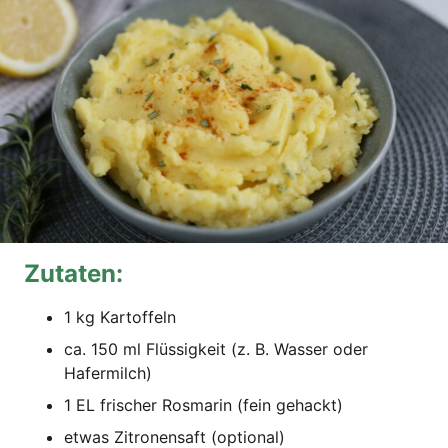
Zuta­ten:
1 kg Kartoffeln
ca. 150 ml Flüs­sig­keit (z. B. Was­ser oder
Hafermilch)
1 EL fri­scher Ros­ma­rin (fein gehackt)
etwas Zitro­nen­saft (optio­nal)