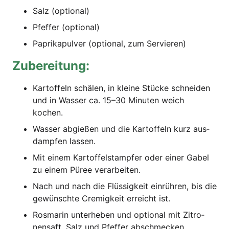
Salz (optio­nal)
Pfef­fer (optio­nal)
Papri­ka­pul­ver (optio­nal, zum Servieren)
Zube­rei­tung:
Kar­tof­feln schä­len, in klei­ne Stü­cke schnei­den
und in Was­ser ca. 15–30 Minu­ten weich
kochen.
Was­ser abgie­ßen und die Kar­tof­feln kurz aus­
damp­fen lassen.
Mit einem Kar­tof­fel­stamp­fer oder einer Gabel
zu einem Püree verarbeiten.
Nach und nach die Flüs­sig­keit ein­rüh­ren, bis die
gewünsch­te Cre­mig­keit erreicht ist.
Ros­ma­rin unter­he­ben und optio­nal mit Zitro­
nen­saft, Salz und Pfef­fer abschmecken.