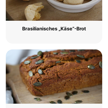
Bra­si­lia­ni­sches „Käse“-Brot