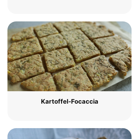
Kar­tof­fel-Foc­ac­cia