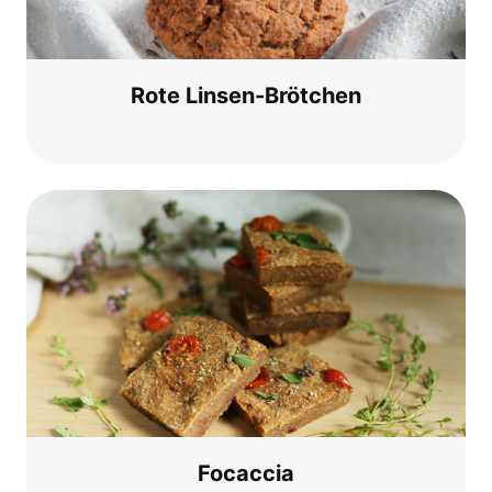
Rote Lin­sen-Bröt­chen
Foc­ac­cia