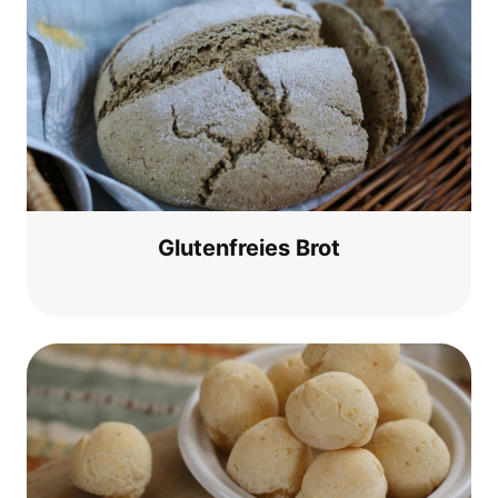
Glu­ten­frei­es Brot