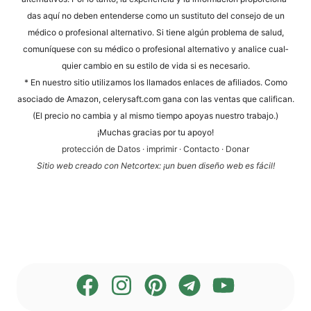
das aquí no deben enten­der­se como un susti­tu­to del con­se­jo de un
méd­ico o pro­fe­sio­nal alter­na­tivo. Si tiene algún pro­ble­ma de salud,
comuní­que­se con su méd­ico o pro­fe­sio­nal alter­na­tivo y ana­li­ce cual­
quier cam­bio en su esti­lo de vida si es necesario.
* En nues­tro sitio uti­liz­a­mos los llama­dos enlaces de afi­lia­dos. Como
aso­cia­do de Ama­zon, cele​ry​saft​.com gana con las ven­tas que cali­fi­can.
(El pre­cio no cam­bia y al mis­mo tiem­po apoyas nues­tro trabajo.)
¡Much­as gra­ci­as por tu apoyo!
pro­tección de Datos
·
impri­mir
·
Cont­ac­to
·
Donar
Sitio web cre­a­do con Net­cortex: ¡un buen dise­ño web es fácil!