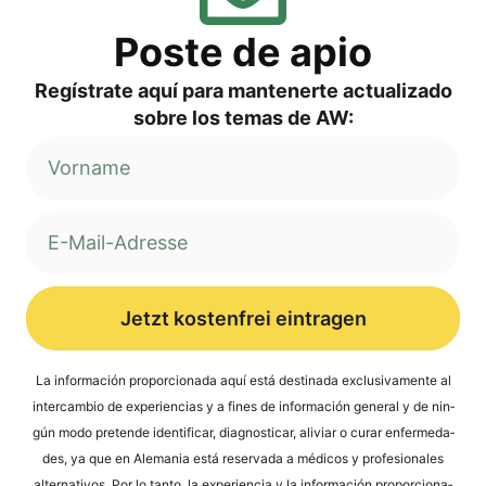
Pos­te de apio
Regí­s­tra­te aquí para man­ten­er­te actua­liz­ado
sob­re los temas de AW:
Jetzt kostenfrei eintragen
Alternative:
La infor­mación pro­por­cio­na­da aquí está desti­na­da exclu­si­v­a­men­te al
inter­cam­bio de expe­ri­en­ci­as y a fines de infor­mación gene­ral y de nin­
gún modo pre­ten­de iden­ti­fi­car, dia­gno­sti­car, ali­vi­ar o curar enfer­me­da­
des, ya que en Ale­ma­nia está reser­va­da a méd­icos y pro­fe­sio­na­les
alter­na­tivos. Por lo tan­to, la expe­ri­en­cia y la infor­mación pro­por­cio­na­