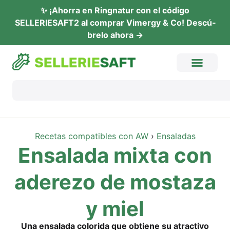
✨ ¡Ahor­ra en Ring­na­tur con el códi­go
SELLERIESAFT2 al com­prar Vimer­gy & Co! Descú­
b­re­lo ahora →
Rece­tas com­pa­ti­bles con AW
›
Ensa­la­das
Ensa­la­da mix­ta con
ade­re­zo de mos­ta­za
y miel
Una ensa­la­da colo­ri­da que obtiene su atrac­tivo