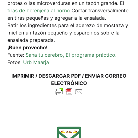
bro­tes o las micro­ver­du­ras en un tazón gran­de. El
tiras de beren­je­na al hor­no
Cort­ar trans­ver­sal­men­te
en tiras peque­ñas y agre­gar a la ensalada.
Batir los ingre­di­en­tes para el ade­re­zo de mos­ta­za y
miel en un tazón peque­ño y espar­cir­los sob­re la
ensa­la­da preparada.
¡Buen pro­v­echo!
Fuen­te:
Sana tu cere­b­ro, El pro­gra­ma práctico.
Fotos:
Urb Maar­ja
IMPRI­MIR / DES­CAR­GAR PDF / ENVI­AR COR­REO
ELECTRÓNICO