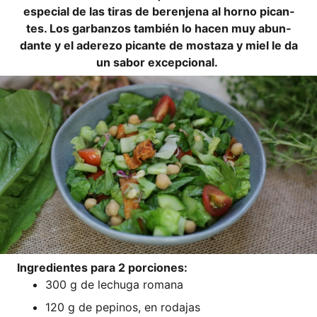
espe­cial de las tiras de beren­je­na al hor­no pican­
tes. Los gar­ban­zos tam­bién lo hacen muy abun­
dan­te y el ade­re­zo pican­te de mos­ta­za y miel le da
un sab­or excepcional.
Ingre­di­en­tes para 2 porciones:
300 g de lechu­ga romana
120 g de pepi­nos, en rodajas