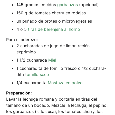
145 gra­mos coci­dos
gar­ban­zos
(opcio­nal)
150 g de toma­tes cher­ry en rodajas
un puña­do de bro­tes o microvegetales
4 o 5
tiras de beren­je­na al horno
Para el aderezo:
2 cucha­ra­das de jugo de limón recién
exprimido
1 1/2 cucha­ra­da
Miel
1 cucha­ra­di­ta de tomil­lo fres­co o 1/2 cucha­ra­
di­ta
tomil­lo seco
1/4 cucha­ra­di­ta
Mos­ta­za en polvo
Pre­pa­ra­ción:
Lavar la lechu­ga roma­na y cort­ar­la en tiras del
tama­ño de un boca­do. Mez­cle la lechu­ga, el pepi­no,
los gar­ban­zos (si los usa), los toma­tes cher­ry, los