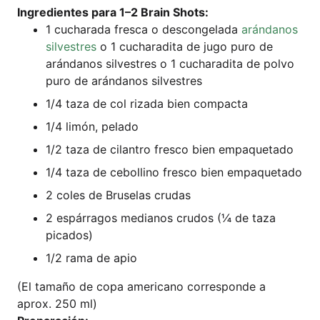
Ingre­di­en­tes para 1–2 Brain Shots:
1 cucha­ra­da fre­s­ca o des­con­gela­da
aránd­a­nos
sil­ves­tres
o 1 cucha­ra­di­ta de jugo puro de
aránd­a­nos sil­ves­tres o 1 cucha­ra­di­ta de pol­vo
puro de aránd­a­nos silvestres
1/4 taza de col rizada bien compacta
1/4 limón, pelado
1/2 taza de cil­an­tro fres­co bien empaquetado
1/4 taza de cebol­li­no fres­co bien empaquetado
2 coles de Bruse­las crudas
2 espár­ra­gos media­nos cru­dos (¼ de taza
picados)
1/2 rama de apio
(El tama­ño de copa ame­ri­ca­no cor­re­spon­de a
aprox. 250 ml)