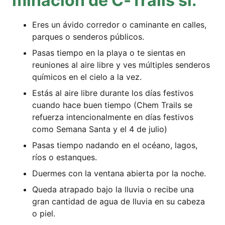
mi­nación de C‑Trails si:
Eres un ávi­do cor­re­dor o cami­nan­te en cal­les,
par­ques o send­e­ros públicos.
Pasas tiem­po en la playa o te sien­tas en
reunio­nes al aire lib­re y ves múl­ti­ples send­e­ros
quí­mi­cos en el cie­lo a la vez.
Estás al aire lib­re duran­te los días fes­tivos
cuan­do hace buen tiem­po (Chem Trails se
refuer­za inten­cio­nal­men­te en días fes­tivos
como Sema­na San­ta y el 4 de julio)
Pasas tiem­po nadan­do en el océ­a­no, lagos,
ríos o estanques.
Duer­mes con la ven­ta­na abier­ta por la noche.
Queda atra­pa­do bajo la llu­via o reci­be una
gran can­ti­dad de agua de llu­via en su cabe­za
o piel.