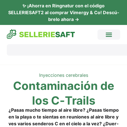
✨ ¡Ahor­ra en Ring­na­tur con el códi­go
SELLERIESAFT2 al com­prar Vimer­gy & Co! Descú­
b­re­lo ahora →
Inyeccio­nes cerebrales
Con­ta­mi­nación de
los C‑Trails
¿Pasas mucho tiem­po al aire lib­re? ¿Pasas tiem­po
en la playa o te sien­tas en reunio­nes al aire lib­re y
ves vari­os send­e­ros C en el cie­lo a la vez? ¿Duer­