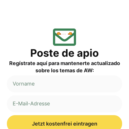
Pos­te de apio
Regí­s­tra­te aquí para man­ten­er­te actua­liz­ado
sob­re los temas de AW:
Jetzt kostenfrei eintragen