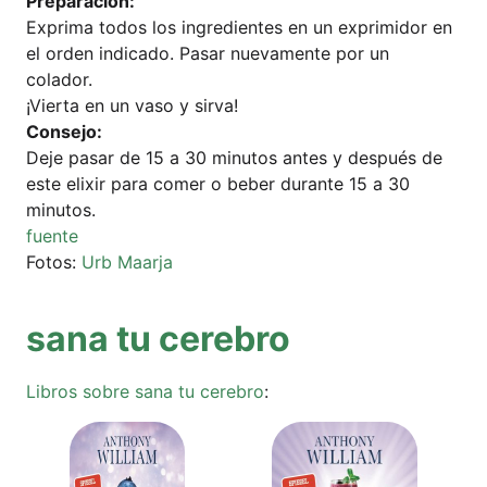
Pre­pa­ra­ción:
Expri­ma todos los ingre­di­en­tes en un expri­mi­dor en
el orden indi­ca­do. Pasar nue­va­men­te por un
colador.
¡Vier­ta en un vaso y sirva!
Con­se­jo:
Deje pasar de 15 a 30 minu­tos antes y des­pués de
este eli­xir para comer o beber duran­te 15 a 30
minutos.
fuen­te
Fotos:
Urb Maar­ja
sana tu cerebro
Libros sob­re sana tu cere­b­ro
: