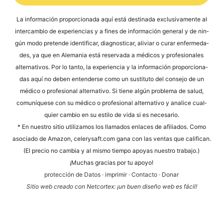
Alternative:
La infor­mación pro­por­cio­na­da aquí está desti­na­da exclu­si­v­a­men­te al
inter­cam­bio de expe­ri­en­ci­as y a fines de infor­mación gene­ral y de nin­
gún modo pre­ten­de iden­ti­fi­car, dia­gno­sti­car, ali­vi­ar o curar enfer­me­da­
des, ya que en Ale­ma­nia está reser­va­da a méd­icos y pro­fe­sio­na­les
alter­na­tivos. Por lo tan­to, la expe­ri­en­cia y la infor­mación pro­por­cio­na­
das aquí no deben enten­der­se como un susti­tu­to del con­se­jo de un
méd­ico o pro­fe­sio­nal alter­na­tivo. Si tiene algún pro­ble­ma de salud,
comuní­que­se con su méd­ico o pro­fe­sio­nal alter­na­tivo y ana­li­ce cual­
quier cam­bio en su esti­lo de vida si es necesario.
* En nues­tro sitio uti­liz­a­mos los llama­dos enlaces de afi­lia­dos. Como
aso­cia­do de Ama­zon, cele​ry​saft​.com gana con las ven­tas que cali­fi­can.
(El pre­cio no cam­bia y al mis­mo tiem­po apoyas nues­tro trabajo.)
¡Much­as gra­ci­as por tu apoyo!
pro­tección de Datos
·
impri­mir
·
Cont­ac­to
·
Donar
Sitio web cre­a­do con Net­cortex: ¡un buen dise­ño web es fácil!