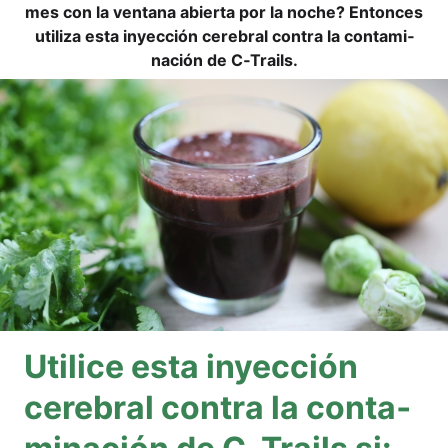
mes con la ven­ta­na abier­ta por la noche? Enton­ces
uti­li­za esta inyección cere­bral con­tra la con­ta­mi­
nación de C‑Trails.
Uti­li­ce esta inyección
cere­bral con­tra la con­ta­