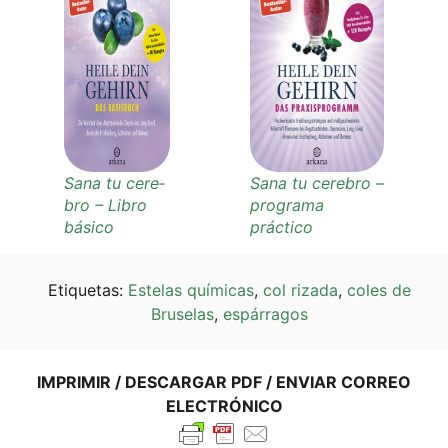
Sana tu cere­
Sana tu cere­b­ro –
b­ro – Libro
pro­gra­ma
básico
práctico
Eti­que­tas:
Este­las quí­mi­cas
,
col rizada
,
coles de
Bruse­las
,
espár­ra­gos
IMPRI­MIR / DES­CAR­GAR PDF / ENVI­AR COR­REO
ELECTRÓNICO