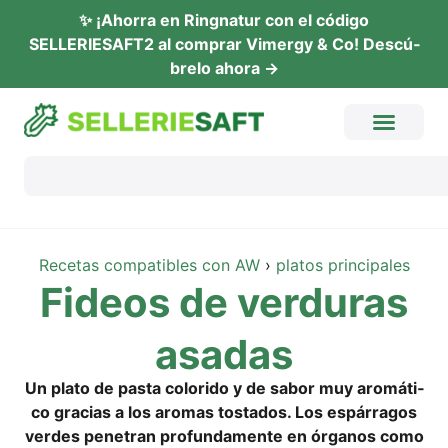
✨ ¡Ahor­ra en Ring­na­tur con el códi­go
SELLERIESAFT2 al com­prar Vimer­gy & Co! Descú­
b­re­lo ahora →
Rece­tas com­pa­ti­bles con AW
›
pla­tos principales
Fide­os de ver­du­ras
asadas
Un pla­to de pas­ta colo­ri­do y de sab­or muy aromá­ti­
co gra­ci­as a los aro­mas tosta­dos. Los espár­ra­gos
ver­des pene­tran pro­fun­da­men­te en órga­nos como