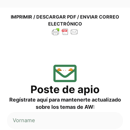
IMPRI­MIR / DES­CAR­GAR PDF / ENVI­AR COR­REO
ELECTRÓNICO
Pos­te de apio
Regí­s­tra­te aquí para man­ten­er­te actua­liz­ado
sob­re los temas de AW: