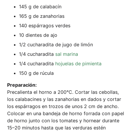
145 g de calabacín
165 g de zanahorias
140 espár­ra­gos verdes
10 dien­tes de ajo
1/2 cucha­ra­di­ta de jugo de limón
1/4 cucha­ra­di­ta
sal mari­na
1/4 cucha­ra­di­ta
hojue­las de pimienta
150 g de rúcula
Pre­pa­ra­ción:
Pre­ca­li­en­ta el hor­no a 200°C. Cort­ar las cebol­las,
los cala­ba­ci­n­es y las zan­a­ho­ri­as en dados y cort­ar
los espár­ra­gos en tro­zos de unos 2 cm de ancho.
Colo­car en una ban­de­ja de hor­no for­ra­da con papel
de hor­no jun­to con los toma­tes y hor­ne­ar duran­te
15–20 minu­tos has­ta que las ver­du­ras estén