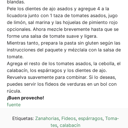
blandas.
Pele los dien­tes de ajo asa­dos y agre­gue 4 a la
licua­do­ra jun­to con 1 taza de toma­tes asa­dos, jugo
de limón, sal mari­na y las hojue­las de pimi­en­to rojo
opcio­na­les. Aho­ra mez­cle bre­ve­men­te has­ta que se
for­me una sal­sa de toma­te sua­ve y ligera.
Mien­tras tan­to, pre­pa­ra la pas­ta sin glu­ten según las
ins­truc­cio­nes del paquete y méz­c­la­la con la sal­sa de
tomate.
Agre­ga el res­to de los toma­tes asa­dos, la cebol­la, el
cala­bacín, los espár­ra­gos y los dien­tes de ajo.
Revuel­va sua­ve­men­te para com­bi­nar. Si lo dese­as,
pue­des ser­vir los fide­os de ver­du­ras en un bol con
rúcula.
¡Buen pro­v­echo!
fuen­te
Eti­que­tas:
Zan­a­ho­ri­as
,
Fide­os
,
espár­ra­gos
,
Toma­
tes
,
cala­bacín