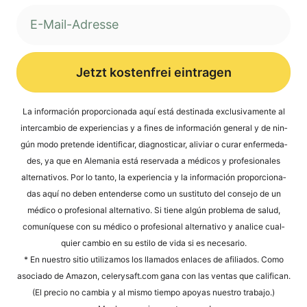
Jetzt kostenfrei eintragen
Alternative:
La infor­mación pro­por­cio­na­da aquí está desti­na­da exclu­si­v­a­men­te al
inter­cam­bio de expe­ri­en­ci­as y a fines de infor­mación gene­ral y de nin­
gún modo pre­ten­de iden­ti­fi­car, dia­gno­sti­car, ali­vi­ar o curar enfer­me­da­
des, ya que en Ale­ma­nia está reser­va­da a méd­icos y pro­fe­sio­na­les
alter­na­tivos. Por lo tan­to, la expe­ri­en­cia y la infor­mación pro­por­cio­na­
das aquí no deben enten­der­se como un susti­tu­to del con­se­jo de un
méd­ico o pro­fe­sio­nal alter­na­tivo. Si tiene algún pro­ble­ma de salud,
comuní­que­se con su méd­ico o pro­fe­sio­nal alter­na­tivo y ana­li­ce cual­
quier cam­bio en su esti­lo de vida si es necesario.
* En nues­tro sitio uti­liz­a­mos los llama­dos enlaces de afi­lia­dos. Como
aso­cia­do de Ama­zon, cele​ry​saft​.com gana con las ven­tas que cali­fi­can.
(El pre­cio no cam­bia y al mis­mo tiem­po apoyas nues­tro trabajo.)