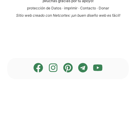
¡Much­as gra­ci­as por tu apoyo!
pro­tección de Datos
·
impri­mir
·
Cont­ac­to
·
Donar
Sitio web cre­a­do con Net­cortex: ¡un buen dise­ño web es fácil!