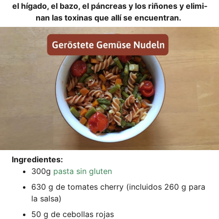
el híga­do, el bazo, el pán­cre­as y los riño­nes y eli­mi­
nan las toxi­nas que allí se encuentran.
Ingre­di­en­tes:
300g
pas­ta sin gluten
630 g de toma­tes cher­ry (inclui­dos 260 g para
la salsa)
50 g de cebol­las rojas