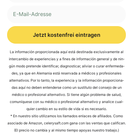
Jetzt kostenfrei eintragen
Alternative:
La infor­mación pro­por­cio­na­da aquí está desti­na­da exclu­si­v­a­men­te al
inter­cam­bio de expe­ri­en­ci­as y a fines de infor­mación gene­ral y de nin­
gún modo pre­ten­de iden­ti­fi­car, dia­gno­sti­car, ali­vi­ar o curar enfer­me­da­
des, ya que en Ale­ma­nia está reser­va­da a méd­icos y pro­fe­sio­na­les
alter­na­tivos. Por lo tan­to, la expe­ri­en­cia y la infor­mación pro­por­cio­na­
das aquí no deben enten­der­se como un susti­tu­to del con­se­jo de un
méd­ico o pro­fe­sio­nal alter­na­tivo. Si tiene algún pro­ble­ma de salud,
comuní­que­se con su méd­ico o pro­fe­sio­nal alter­na­tivo y ana­li­ce cual­
quier cam­bio en su esti­lo de vida si es necesario.
* En nues­tro sitio uti­liz­a­mos los llama­dos enlaces de afi­lia­dos. Como
aso­cia­do de Ama­zon, cele​ry​saft​.com gana con las ven­tas que cali­fi­can.
(El pre­cio no cam­bia y al mis­mo tiem­po apoyas nues­tro trabajo.)