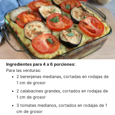
Ingre­di­en­tes para 4 a 6 porciones:
Para las verduras:
2 beren­je­nas media­nas, cor­ta­das en roda­jas de
1 cm de grosor
2 cala­ba­ci­n­es gran­des, cor­ta­dos en roda­jas de
1 cm de grosor
3 toma­tes media­nos, cor­ta­dos en roda­jas de 1
cm de grosor