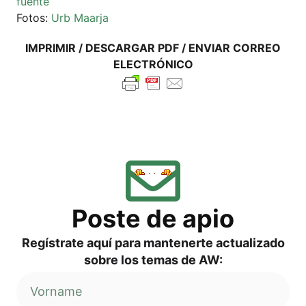
fuen­te
Fotos:
Urb Maar­ja
IMPRI­MIR / DES­CAR­GAR PDF / ENVI­AR COR­REO
ELECTRÓNICO
Pos­te de apio
Regí­s­tra­te aquí para man­ten­er­te actua­liz­ado
sob­re los temas de AW: