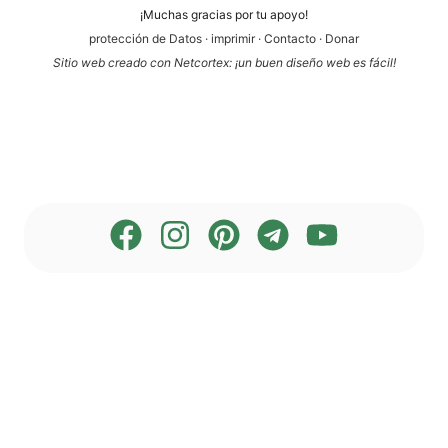
¡Much­as gra­ci­as por tu apoyo!
pro­tección de Datos
·
impri­mir
·
Cont­ac­to
·
Donar
Sitio web cre­a­do con Net­cortex: ¡un buen dise­ño web es fácil!