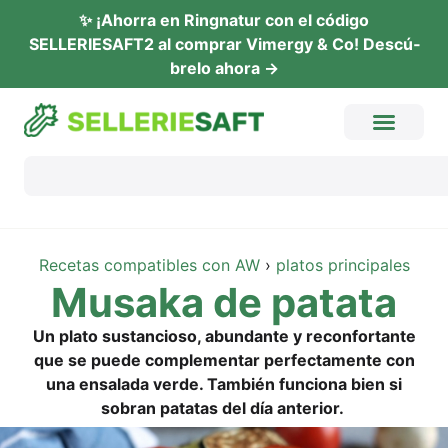
✨ ¡Ahor­ra en Ring­na­tur con el códi­go
SELLERIESAFT2 al com­prar Vimer­gy & Co! Descú­
b­re­lo ahora →
Rece­tas com­pa­ti­bles con AW
›
pla­tos principales
Mus­a­ka de patata
Un pla­to sus­tancio­so, abun­dan­te y recon­fortan­te
que se pue­de com­ple­men­tar per­fec­ta­men­te con
una ensa­la­da ver­de. Tam­bién fun­cio­na bien si
sobran pata­tas del día anterior.