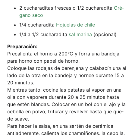
2 cucha­ra­di­tas fres­cas o 1/2 cucha­ra­di­ta
Oré­
ga­no seco
1/4 cucha­ra­di­ta
Hojue­las de chile
1/4 a 1/2 cucha­ra­di­ta
sal mari­na
(opcio­nal)
Pre­pa­ra­ción:
Pre­ca­li­en­ta el hor­no a 200°C y for­ra una ban­de­ja
para hor­no con papel de horno.
Colo­que las roda­jas de beren­je­na y cala­bacín una al
lado de la otra en la ban­de­ja y hor­nee duran­te 15 a
20 minutos.
Mien­tras tan­to, coci­ne las pata­tas al vapor en una
olla con vapo­rera duran­te 20 a 25 minu­tos has­ta
que estén blan­das. Colo­car en un bol con el ajo y la
cebol­la en pol­vo, tri­turar y revol­ver has­ta que que­
de suave.
Para hacer la sal­sa, en una sar­tén de cerá­mi­ca
antiad­her­en­te, cali­en­ta los cham­pi­ño­nes, la cebol­la,