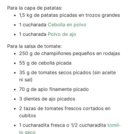
Para la capa de patatas:
1,5 kg de pata­tas pica­das en tro­zos grandes
1 cucha­ra­da
Cebol­la en polvo
1 cucha­ra­da
Pol­vo de ajo
Para la sal­sa de tomate:
250 g de cham­pi­ño­nes peque­ños en rodajas
55 g de cebol­la picada
35 g de toma­tes secos pica­dos (sin acei­te
ni sal)
70 g de apio fina­men­te picado
3 dien­tes de ajo picados
2 tazas de toma­tes fres­cos cor­ta­dos en
cubitos
1 cucha­ra­di­ta fre­s­ca o 1/2 cucha­ra­di­ta
tomil­
lo seco