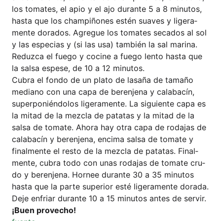
los toma­tes, el apio y el ajo duran­te 5 a 8 minu­tos,
has­ta que los cham­pi­ño­nes estén sua­ves y lige­ra­
men­te dora­dos. Agre­gue los toma­tes seca­dos al sol
y las espe­ci­as y (si las usa) tam­bién la sal mari­na.
Reduz­ca el fue­go y coci­ne a fue­go len­to has­ta que
la sal­sa espe­se, de 10 a 12 minutos.
Cubra el fon­do de un pla­to de lasa­ña de tama­ño
media­no con una capa de beren­je­na y cala­bacín,
super­po­nién­do­los lige­ra­men­te. La sigu­i­en­te capa es
la mit­ad de la mez­cla de pata­tas y la mit­ad de la
sal­sa de toma­te. Aho­ra hay otra capa de roda­jas de
cala­bacín y beren­je­na, enci­ma sal­sa de toma­te y
final­men­te el res­to de la mez­cla de pata­tas. Final­
men­te, cubra todo con unas roda­jas de toma­te cru­
do y beren­je­na. Hor­nee duran­te 30 a 35 minu­tos
has­ta que la par­te supe­ri­or esté lige­ra­men­te dora­da.
Deje enfri­ar duran­te 10 a 15 minu­tos antes de servir.
¡Buen pro­v­echo!