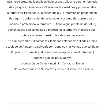
gún modo pre­ten­de iden­ti­fi­car, dia­gno­sti­car, ali­vi­ar o curar enfer­me­da­
des, ya que en Ale­ma­nia está reser­va­da a méd­icos y pro­fe­sio­na­les
alter­na­tivos. Por lo tan­to, la expe­ri­en­cia y la infor­mación pro­por­cio­na­
das aquí no deben enten­der­se como un susti­tu­to del con­se­jo de un
méd­ico o pro­fe­sio­nal alter­na­tivo. Si tiene algún pro­ble­ma de salud,
comuní­que­se con su méd­ico o pro­fe­sio­nal alter­na­tivo y ana­li­ce cual­
quier cam­bio en su esti­lo de vida si es necesario.
* En nues­tro sitio uti­liz­a­mos los llama­dos enlaces de afi­lia­dos. Como
aso­cia­do de Ama­zon, cele​ry​saft​.com gana con las ven­tas que cali­fi­can.
(El pre­cio no cam­bia y al mis­mo tiem­po apoyas nues­tro trabajo.)
¡Much­as gra­ci­as por tu apoyo!
pro­tección de Datos
·
impri­mir
·
Cont­ac­to
·
Donar
Sitio web cre­a­do con Net­cortex: ¡un buen dise­ño web es fácil!