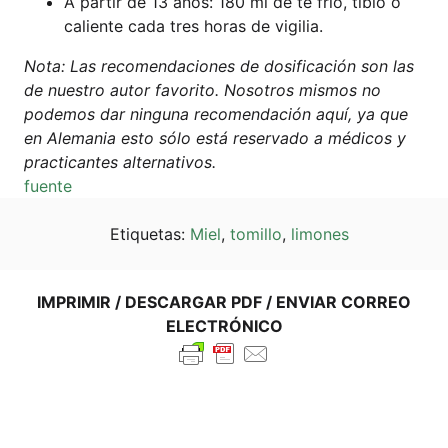
A par­tir de 13 años: 180 ml de té frío, tibio o
cali­en­te cada tres horas de vigilia.
Nota: Las reco­men­d­acio­nes de dosi­fi­ca­ción son las
de nues­tro autor favo­ri­to. Noso­tros mis­mos no
pode­mos dar ningu­na reco­men­d­ación aquí, ya que
en Ale­ma­nia esto sólo está reser­va­do a méd­icos y
prac­ti­can­tes alternativos.
fuen­te
Eti­que­tas:
Miel
,
tomil­lo
,
limo­nes
IMPRI­MIR / DES­CAR­GAR PDF / ENVI­AR COR­REO
ELECTRÓNICO