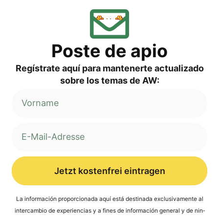
Pos­te de apio
Regí­s­tra­te aquí para man­ten­er­te actua­liz­ado
sob­re los temas de AW:
Jetzt kostenfrei eintragen
Alternative:
La infor­mación pro­por­cio­na­da aquí está desti­na­da exclu­si­v­a­men­te al
inter­cam­bio de expe­ri­en­ci­as y a fines de infor­mación gene­ral y de nin­