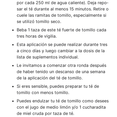
por cada 250 ml de agua cali­en­te). Deja repo­
sar el té duran­te al menos 15 minu­tos. Reti­re o
cue­le las rami­t­as de tomil­lo, espe­cial­men­te si
se uti­li­zó tomil­lo seco.
Beba 1 taza de este té fuer­te de tomil­lo cada
tres horas de vigilia.
Esta apli­ca­ción se pue­de rea­li­zar duran­te tres
a cin­co días y lue­go cam­bi­ar a la dosis de la
lis­ta de suple­ment­os individual.
Le invita­mos a comen­zar otra ron­da des­pués
de haber teni­do un descan­so de una sema­na
de la apli­ca­ción del té de tomillo.
Si eres sen­si­ble, pue­des pre­parar tu té de
tomil­lo con menos tomillo.
Pue­des endul­zar tu té de tomil­lo como desees
con el jugo de medio limón y/o 1 cucha­ra­di­ta
de miel cru­da por taza de té.