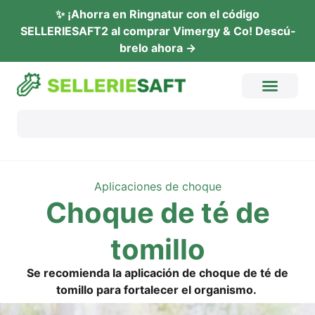
✨ ¡Ahor­ra en Ring­na­tur con el códi­go
SELLERIESAFT2 al com­prar Vimer­gy & Co! Descú­
b­re­lo ahora →
Apli­ca­cio­nes de choque
Cho­que de té de
tomillo
Se reco­mien­da la apli­ca­ción de cho­que de té de
tomil­lo para for­tale­cer el organismo.