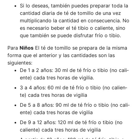
Si lo dese­as, tam­bién pue­des pre­parar toda la
can­ti­dad dia­ria de té de tomil­lo de una vez
mul­ti­pli­can­do la can­ti­dad en con­se­cuen­cia. No
es nece­sa­rio beber el té tibio o cali­en­te, sino
que tam­bién se pue­de dis­f­rut­ar frío o tibio.
Para
Niños
El té de tomil­lo se pre­pa­ra de la mis­ma
for­ma que el ante­rior y las can­ti­d­a­des son las
siguientes:
De 1 a 2 años: 30 ml de té frío o tibio (no cali­
en­te) cada tres horas de vigilia.
3 a 4 años: 60 ml de té frío o tibio (no cali­en­
te) cada tres horas de vigilia
De 5 a 8 años: 90 ml de té frío o tibio (no cali­
en­te) cada tres horas de vigilia
De 9 a 12 años: 120 ml de té frío o tibio (no
cali­en­te) cada tres horas de vigilia