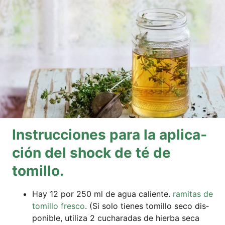
Ins­truc­cio­nes para la apli­ca­
ción del shock de té de
tomillo.
Hay 12 por 250 ml de agua cali­en­te.
rami­t­as de
tomil­lo fres­co
. (Si solo tien­es tomil­lo seco dis­
po­nible, uti­li­za 2 cucha­ra­das de hier­ba seca