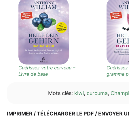
Gué­ris­sez vot­re cer­ve­au –
Gué­ris­sez
Liv­re de base
gram­me p
Mots clés:
kiwi
,
cur­cu­ma
,
Cham­pi
IMPRI­MER / TÉLÉ­CHAR­GER LE PDF / ENVOY­ER U