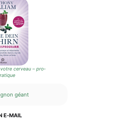
 vot­re cer­ve­au – pro­
ratique
­gnon géant
N E‑MAIL