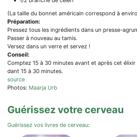
1/2 bran­che de céleri
(La tail­le du bon­net amé­ri­cain cor­re­spond à envi
Pré­pa­ra­ti­on:
Pres­sez tous les ing­ré­di­ents dans un pres­se-agru­
Pas­ser à nou­veau au tamis.
Ver­sez dans un ver­re et servez !
Con­seil:
Comp­tez 15 à 30 minu­tes avant et après cet éli­xir
dant 15 à 30 minutes.
source
Pho­tos:
Maar­ja Urb
Gué­ris­sez vot­re cerveau
Gué­ris­sez vos liv­res de cer­ve­au
: