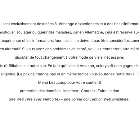
ci sont exclu­si­ve­ment desti­nées à l’é­ch­an­ge d’expé­ri­en­ces et à des fins d’in­for­ma­
gnos­ti­quer, sou­la­ger ou guérir des mala­dies, car en Alle­ma­gne, cela est réser­vé aux
, l’expérience et les infor­ma­ti­ons four­nies ici ne doi­vent pas être con­sidé­rées com
en alter­na­tif. Si vous avez des pro­blè­mes de san­té, veuil­lez cont­ac­ter vot­re méde­ci
dis­cu­ter de tout chan­ge­ment à vot­re mode de vie si nécessaire.
its d’af­fi­lia­ti­on sur not­re site. En tant qu’as­so­cié Ama­zon, cele​ry​saft​.com gagne
éli­gi­bles. (Le prix ne chan­ge pas et en même temps vous sou­te­n­ez not­re travail.)
Mer­ci beau­coup pour vot­re soutient!
pro­tec­tion des don­nées
·
impri­mer
·
Cont­act
·
Fai­re un don
Site Web créé avec Net­cortex – une bon­ne con­cep­ti­on Web simplifiée !