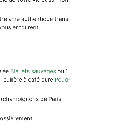
t­re âme authen­tique trans­
i vous entourent.
gelée
Bleu­ets sau­va­ges
ou 1
 cuil­lè­re à café pure
Poud­
s (cham­pi­gnons de Paris
grossièrement