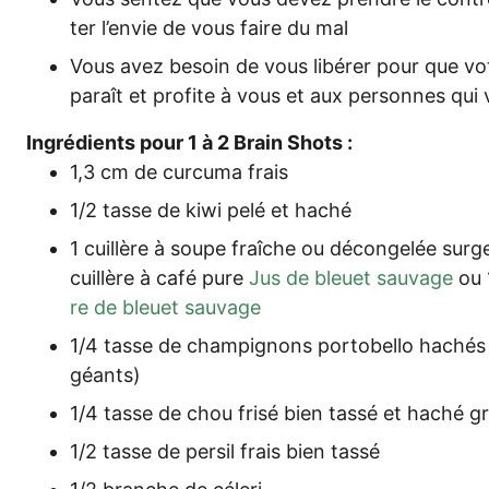
ter l’envie de vous fai­re du mal
Vous avez beso­in de vous libé­rer pour que vo
pa­raît et pro­fi­te à vous et aux per­son­nes qu
Ing­ré­di­ents pour 1 à 2 Brain Shots :
1,3 cm de cur­cu­ma frais
1/2 tas­se de kiwi pelé et haché
1 cuil­lè­re à sou­pe fraîche ou décon­gelée sur­
cuil­lè­re à café pure
Jus de bleu­et sau­va­ge
ou 1
re de bleu­et sauvage
1/4 tas­se de cham­pi­gnons por­to­bel­lo haché
géants)
1/4 tas­se de chou fri­sé bien tas­sé et haché 
1/2 tas­se de per­sil frais bien tassé