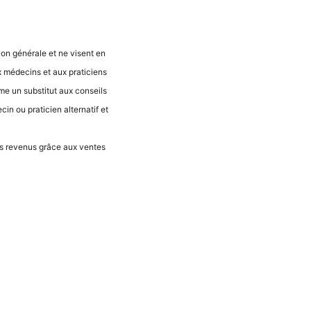
ti­on géné­ra­le et ne visent en
 méde­cins et aux pra­ti­ci­ens
­me un sub­sti­tut aux con­seils
n ou pra­ti­ci­en alter­na­tif et
 des reve­nus grâce aux ven­tes
Neder­lands