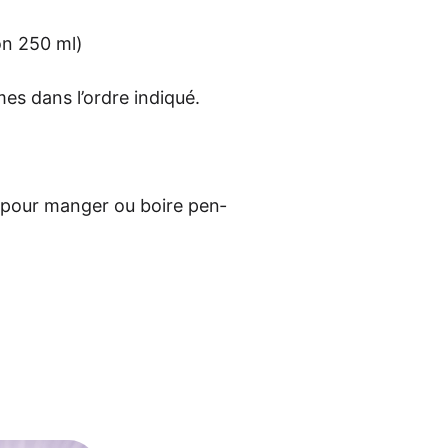
­ron 250 ml)
mes dans l’ordre indi­qué.
 pour man­ger ou boi­re pen­