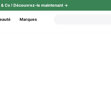
gy & Co ! Décou­vrez-le maintenant →
beauté
Mar­ques