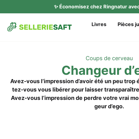
✨ Éco­no­mi­sez chez Ring­na­tur av
Liv­res
Piè­ces j
Coups de cerveau
Chan­geur d’
Avez-vous l’im­pres­si­on d’a­voir été un peu trop é
tez-vous vous libé­rer pour lais­ser trans­pa­raît­
Avez-vous l’im­pres­si­on de perd­re vot­re vrai m
geur d’ego.