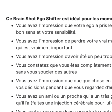
Ce Brain Shot Ego Shif­ter est idé­al pour les mom
Vous avez l’im­pres­si­on que vot­re ego a pris l
bon sens et vot­re sensibilité.
Vous avez l’im­pres­si­on de perd­re vot­re vrai 
qui est vrai­ment important
Vous avez l’im­pres­si­on d’a­voir été un peu tr
Vous con­sta­tez que vous êtes com­plè­te­men
sans vous sou­cier des autres
Vous avez l’im­pres­si­on que quel­que cho­se en 
vos décis­i­ons pen­dant que vous regar­dez d’e
Vous avez un ami ou un pro­che qui a un très 
qu’il l’a (fai­tes une injec­tion céré­bra­le pour lui)
Vous sen­tez que vous devez prend­re le con­trô