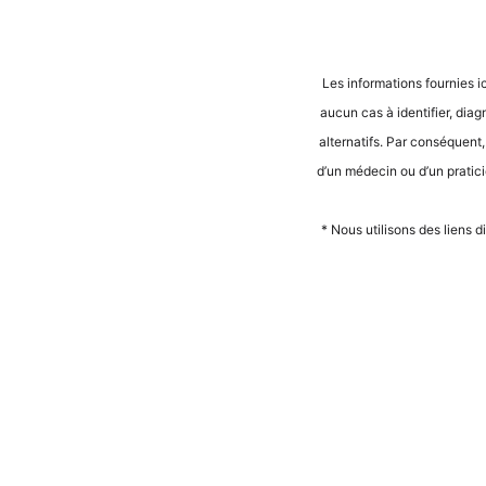
Les infor­ma­ti­ons four­nies i
aucun cas à iden­ti­fier, dia­
alter­na­tifs. Par con­sé­quent
d’un méde­cin ou d’un pra­ti­ci­
* Nous uti­li­sons des liens d