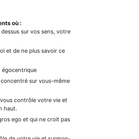
ents où :
e des­sus sur vos sens, vot­re
moi et de ne plus savoir ce
op égocentrique
t con­cen­tré sur vous-même
vous con­trô­le vot­re vie et
n haut.
gros ego et qui ne croit pas
­le de vot­re vie et sur­mon­