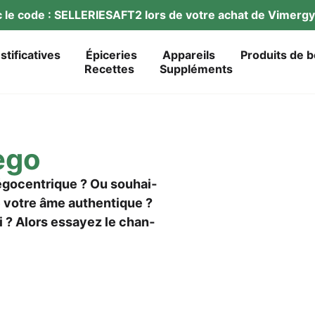
ec le code : SELLERIESAFT2 lors de vot­re achat de Vimer­
ustificatives
Épi­ce­ries
Appareils
Pro­duits de 
Recet­tes
Sup­p­lé­ments
ego
go­cen­tri­que ? Ou sou­hai­
re vot­re âme authen­tique ?
oi ? Alors essayez le chan­