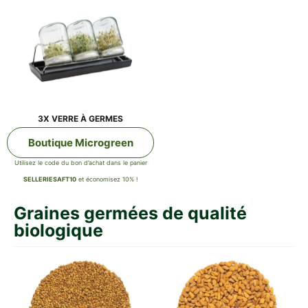
3X VER­RE À GERMES
Bou­tique Microgreen
Uti­li­sez le code du bon d’achat dans le panier
SELLERIESAFT10
et éco­no­mi­sez 10% !
Grai­nes ger­mées de qua­li­té
biologique