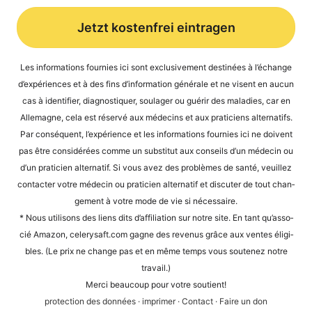
Jetzt kostenfrei eintragen
Alternative:
Les infor­ma­ti­ons four­nies ici sont exclu­si­ve­ment desti­nées à l’é­ch­an­ge
d’expé­ri­en­ces et à des fins d’in­for­ma­ti­on géné­ra­le et ne visent en aucun
cas à iden­ti­fier, dia­gnos­ti­quer, sou­la­ger ou guérir des mala­dies, car en
Alle­ma­gne, cela est réser­vé aux méde­cins et aux pra­ti­ci­ens alter­na­tifs.
Par con­sé­quent, l’expérience et les infor­ma­ti­ons four­nies ici ne doi­vent
pas être con­sidé­rées com­me un sub­sti­tut aux con­seils d’un méde­cin ou
d’un pra­ti­ci­en alter­na­tif. Si vous avez des pro­blè­mes de san­té, veuil­lez
cont­ac­ter vot­re méde­cin ou pra­ti­ci­en alter­na­tif et dis­cu­ter de tout chan­
ge­ment à vot­re mode de vie si nécessaire.
* Nous uti­li­sons des liens dits d’af­fi­lia­ti­on sur not­re site. En tant qu’as­so­
cié Ama­zon, cele​ry​saft​.com gagne des reve­nus grâce aux ven­tes éli­gi­
bles. (Le prix ne chan­ge pas et en même temps vous sou­te­n­ez not­re
travail.)
Mer­ci beau­coup pour vot­re soutient!
pro­tec­tion des don­nées
·
impri­mer
·
Cont­act
·
Fai­re un don