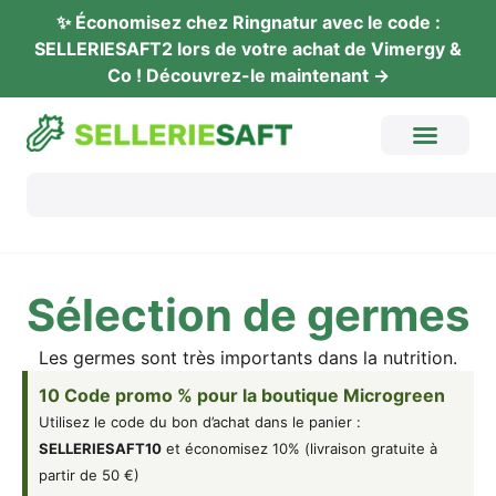
✨ Éco­no­mi­sez chez Ring­na­tur avec le code :
SELLERIESAFT2 lors de vot­re achat de Vimer­gy &
Co ! Décou­vrez-le maintenant →
Sélec­tion de germes
Les ger­mes sont très importants dans la nutrition.
10 Code pro­mo % pour la bou­tique Microgreen
Uti­li­sez le code du bon d’achat dans le panier :
SELLERIESAFT10
et éco­no­mi­sez 10% (liv­rai­son gra­tuite à
par­tir de 50 €)