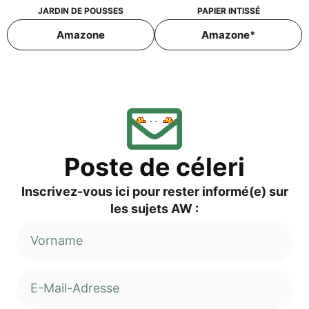
JAR­DIN DE POUSSES
PAPIER INTIS­SÉ
Ama­zo­ne
Ama­zo­ne*
Pos­te de céleri
Inscri­vez-vous ici pour res­ter informé(e) sur
les sujets AW :