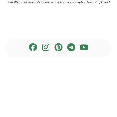
Site Web créé avec Net­cortex – une bon­ne con­cep­ti­on Web simplifiée !