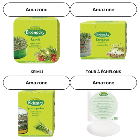
Ama­zo­ne
Ama­zo­ne
KEIM­LI
TOUR À ÉCHELONS
Ama­zo­ne
Ama­zo­ne