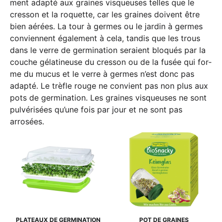
ment adap­té aux grai­nes vis­queu­ses tel­les que le
cresson et la roquet­te, car les grai­nes doi­vent être
bien aérées. La tour à ger­mes ou le jar­din à ger­mes
con­vi­en­nent éga­le­ment à cela, tan­dis que les trous
dans le ver­re de ger­mi­na­ti­on serai­ent blo­qués par la
couche géla­ti­neu­se du cresson ou de la fusée qui for­
me du mucus et le ver­re à ger­mes n’est donc pas
adap­té. Le trèf­le rouge ne con­vi­ent pas non plus aux
pots de ger­mi­na­ti­on. Les grai­nes vis­queu­ses ne sont
pul­vé­ri­sées qu’une fois par jour et ne sont pas
arrosées.
PLA­TEAUX DE GERMINATION
POT DE GRAINES