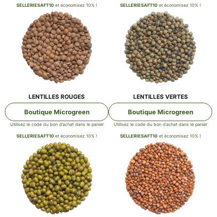
SELLERIESAFT10
et éco­no­mi­sez 10% !
SELLERIESAFT10
et éco­no­mi­sez 10% !
LEN­TIL­LES ROUGES
LEN­TIL­LES VERTES
Bou­tique Microgreen
Bou­tique Microgreen
Uti­li­sez le code du bon d’achat dans le panier
Uti­li­sez le code du bon d’achat dans le panier
SELLERIESAFT10
et éco­no­mi­sez 10% !
SELLERIESAFT10
et éco­no­mi­sez 10% !