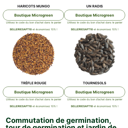
HARI­COTS MUNGO
UN RADIS
Bou­tique Microgreen
Bou­tique Microgreen
Uti­li­sez le code du bon d’achat dans le panier
Uti­li­sez le code du bon d’achat dans le panier
SELLERIESAFT10
et éco­no­mi­sez 10% !
SELLERIESAFT10
et éco­no­mi­sez 10% !
TRÈF­LE ROUGE
TOUR­NE­SOLS
Bou­tique Microgreen
Bou­tique Microgreen
Uti­li­sez le code du bon d’achat dans le panier
Uti­li­sez le code du bon d’achat dans le panier
SELLERIESAFT10
et éco­no­mi­sez 10% !
SELLERIESAFT10
et éco­no­mi­sez 10% !
Com­mu­ta­ti­on de ger­mi­na­ti­on,
tour de ger­mi­na­ti­on et jar­din de