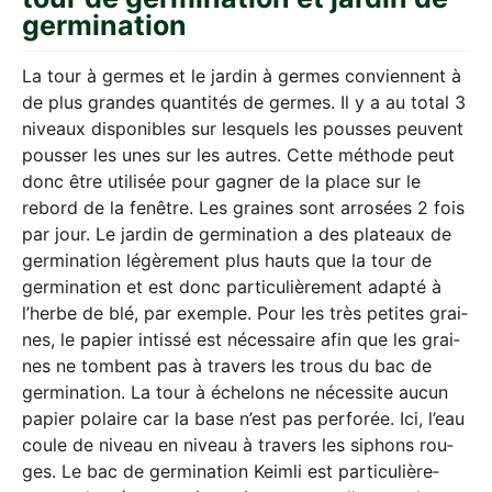
germination
La tour à ger­mes et le jar­din à ger­mes con­vi­en­nent à
de plus gran­des quan­ti­tés de ger­mes. Il y a au total 3
niveaux dis­po­nibles sur les­quels les pous­ses peu­vent
pous­ser les unes sur les aut­res. Cet­te métho­de peut
donc être uti­li­sée pour gagner de la place sur le
rebord de la fenêt­re. Les grai­nes sont arro­sées 2 fois
par jour. Le jar­din de ger­mi­na­ti­on a des pla­teaux de
ger­mi­na­ti­on légè­re­ment plus hauts que la tour de
ger­mi­na­ti­on et est donc par­ti­cu­liè­re­ment adap­té à
l’her­be de blé, par exemp­le. Pour les très peti­tes grai­
nes, le papier intis­sé est néces­saire afin que les grai­
nes ne tom­bent pas à tra­vers les trous du bac de
ger­mi­na­ti­on. La tour à éche­lons ne néces­si­te aucun
papier polai­re car la base n’est pas per­fo­rée. Ici, l’eau
coule de niveau en niveau à tra­vers les siphons rou­
ges. Le bac de ger­mi­na­ti­on Keim­li est par­ti­cu­liè­re­