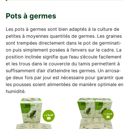
Pots à germes
Les pots à ger­mes sont bien adap­tés à la cul­tu­re de
peti­tes à moy­ennes quan­ti­tés de ger­mes. Les grai­nes
sont trem­pées direc­te­ment dans le pot de ger­mi­na­ti­
on puis sim­ple­ment posées à l’en­vers sur le cad­re. La
posi­ti­on incli­née signi­fie que l’eau s’é­coule faci­le­ment
et les trous dans le cou­ver­cle du tamis per­met­tent à
suf­fi­sam­ment d’air d’att­eind­re les ger­mes. Un arro­sa­
ge deux fois par jour est néces­saire pour garan­tir que
les pous­ses soi­ent ali­men­tées de maniè­re opti­ma­le en
humidité.