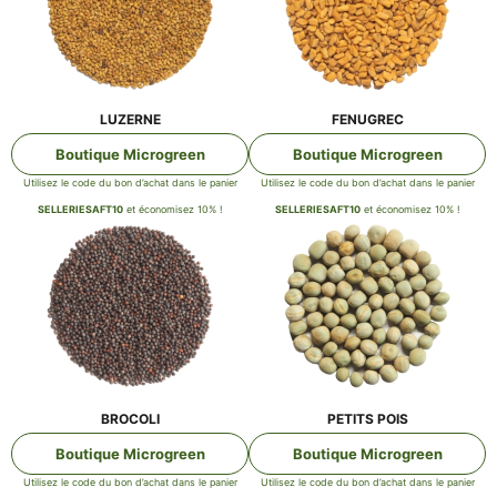
LUZER­NE
FENUG­REC
Bou­tique Microgreen
Bou­tique Microgreen
Uti­li­sez le code du bon d’achat dans le panier
Uti­li­sez le code du bon d’achat dans le panier
SELLERIESAFT10
et éco­no­mi­sez 10% !
SELLERIESAFT10
et éco­no­mi­sez 10% !
BRO­CO­LI
PETITS POIS
Bou­tique Microgreen
Bou­tique Microgreen
Uti­li­sez le code du bon d’achat dans le panier
Uti­li­sez le code du bon d’achat dans le panier