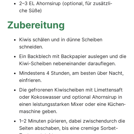
2–3 EL Ahorn­si­rup (optio­nal, für zusätz­li­
che Süße)
Zube­rei­tung
Kiwis schä­len und in dün­ne Schei­ben
schneiden.
Ein Back­blech mit Back­pa­pier aus­le­gen und die
Kiwi-Schei­ben neben­ein­an­der darauflegen.
Min­des­tens 4 Stun­den, am bes­ten über Nacht,
einfrieren.
Die gefro­re­nen Kiwi­schei­ben mit Limet­ten­saft
oder Kokos­was­ser und optio­nal Ahorn­si­rup in
einen leis­tungs­star­ken Mixer oder eine Küchen­
ma­schi­ne geben.
1–2 Minu­ten pürie­ren, dabei zwi­schen­durch die
Sei­ten abscha­ben, bis eine cre­mi­ge Sor­bet-