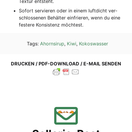
Tex­tur entsteht.
Sofort ser­vie­ren oder in einem luft­dicht ver­
schlos­se­nen Behäl­ter ein­frie­ren, wenn du eine
fes­te­re Kon­sis­tenz möchtest.
Tags:
Ahornsirup
,
Kiwi
,
Kokoswasser
DRUCKEN / PDF-DOWNLOAD / E-MAIL SENDEN