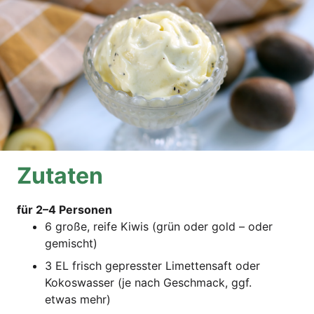
Zuta­ten
für 2–4 Personen
6 gro­ße, rei­fe Kiwis (grün oder gold – oder
gemischt)
3 EL frisch gepress­ter Limet­ten­saft oder
Kokos­was­ser (je nach Geschmack, ggf.
etwas mehr)