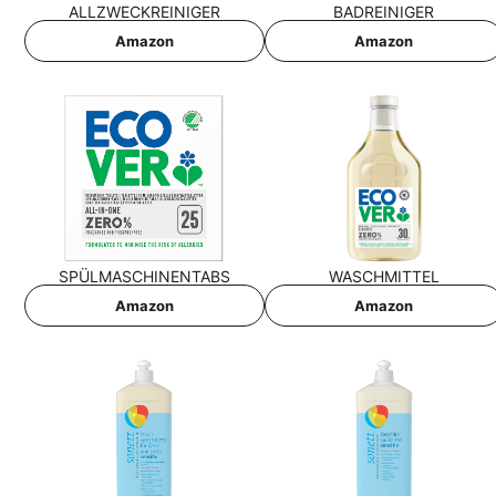
ALL­ZWECK­REI­NI­GER
BAD­REI­NI­GER
Ama­zon
Ama­zon
SPÜL­MA­SCHI­NEN­TABS
WASCH­MIT­TEL
Ama­zon
Ama­zon