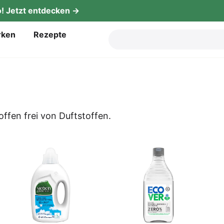
! Jetzt entdecken →
­ken
Rezep­te
stof­fen frei von Duftstoffen.