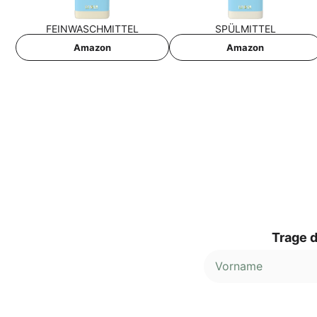
FEIN­WASCH­MIT­TEL
SPÜL­MIT­TEL
Ama­zon
Ama­zon
Trage d
Alternative: