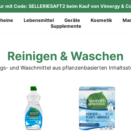
tur mit Code: SELLERIESAFT2 beim Kauf von Vimergy & Co
chei­ne
Lebens­mit­tel
Gerä­te
Kos­me­tik
Mar
Sup­ple­men­te
Rei­ni­gen & Waschen
ungs- und Wasch­mit­tel aus pflan­zen­ba­sier­ten Inhalts­