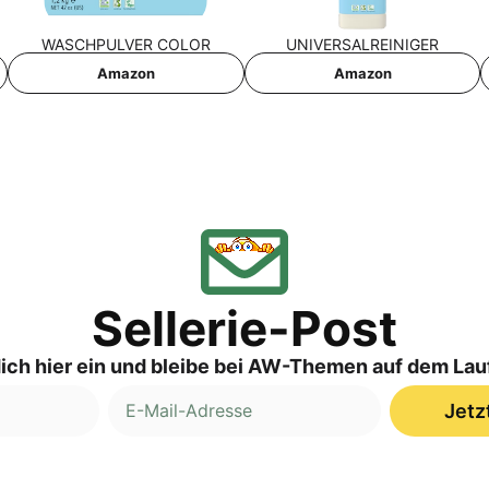
WASCH­PUL­VER COLOR
UNI­VER­SAL­REI­NI­GER
Ama­zon
Ama­zon
Sellerie-Post
ich hier ein und bleibe bei AW-Themen auf dem La
Jetz