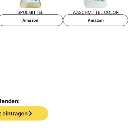
SPÜL­MIT­TEL
WASCH­MIT­TEL COLOR
Ama­zon
Ama­zon
ufenden:
t eintragen