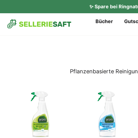
✨ Spare bei Ringna
Bücher
Gut­s
Pflan­zen­ba­sier­te Rei­ni­g