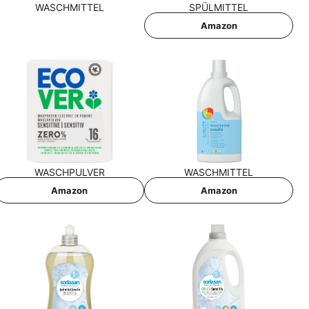
WASCH­MIT­TEL
SPÜL­MIT­TEL
Ama­zon
WASCH­PUL­VER
WASCH­MIT­TEL
Ama­zon
Ama­zon