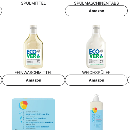
SPÜL­MIT­TEL
SPÜL­MA­SCHI­NEN­TABS
Ama­zon
FEIN­WASCH­MIT­TEL
WEICH­SPÜ­LER
Ama­zon
Ama­zon