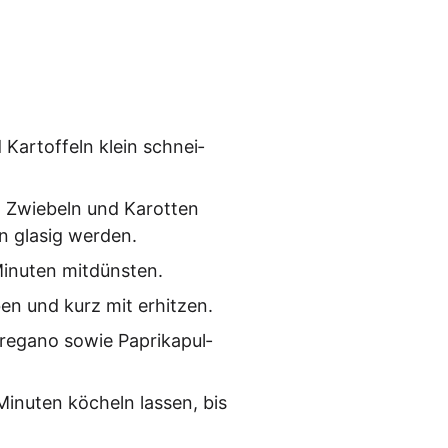
 Kar­tof­feln klein schnei­
 Zwie­beln und Karot­ten
ln gla­sig werden.
Minu­ten mitdünsten.
e­ben und kurz mit erhitzen.
e­ga­no sowie Papri­ka­pul­
inu­ten köcheln las­sen, bis