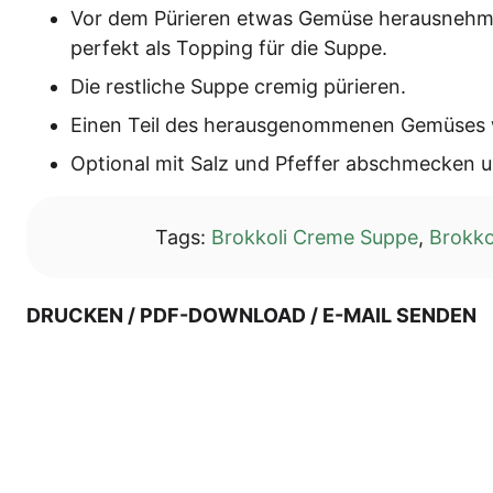
Vor dem Pürie­ren etwas Gemü­se her­aus­neh­m
per­fekt als Top­ping für die Suppe.
Die rest­li­che Sup­pe cre­mig pürieren.
Einen Teil des her­aus­ge­nom­me­nen Gemü­ses 
Optio­nal mit Salz und Pfef­fer abschme­cken und
Tags:
Brokkoli Creme Suppe
,
Brokko
DRUCKEN / PDF-DOWNLOAD / E-MAIL SENDEN