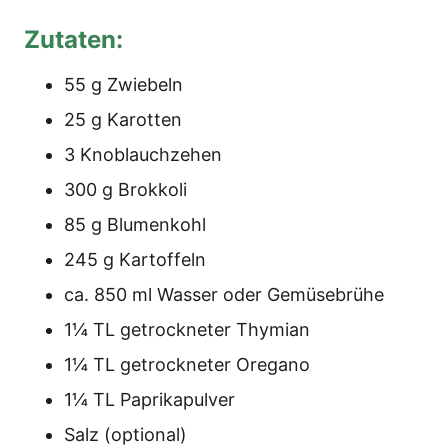
Zuta­ten:
55 g Zwiebeln
25 g Karotten
3 Knob­lauch­ze­hen
300 g Brokkoli
85 g Blumenkohl
245 g Kartoffeln
ca. 850 ml Was­ser oder Gemüsebrühe
1¼ TL getrock­ne­ter Thymian
1¼ TL getrock­ne­ter Oregano
1¼ TL Paprikapulver
Salz (optio­nal)