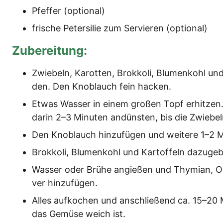
Pfef­fer (optio­nal)
fri­sche Peter­si­lie zum Ser­vie­ren (optio­nal)
Zube­rei­tung:
Zwie­beln, Karot­ten, Brok­ko­li, Blu­men­kohl und
den. Den Knob­lauch fein hacken.
Etwas Was­ser in einem gro­ßen Topf erhit­zen.
dar­in 2–3 Minu­ten andüns­ten, bis die Zwie­be
Den Knob­lauch hin­zu­fü­gen und wei­te­re 1–2 
Brok­ko­li, Blu­men­kohl und Kar­tof­feln dazu­g
Was­ser oder Brü­he angie­ßen und Thy­mi­an, Or
ver hinzufügen.
Alles auf­ko­chen und anschlie­ßend ca. 15–20 M
das Gemü­se weich ist.