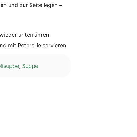
en und zur Sei­te legen –
wie­der unterrühren.
 mit Peter­si­lie servieren.
lisuppe
,
Suppe