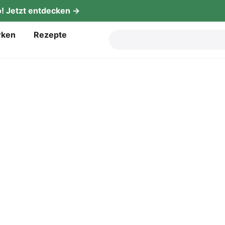
! Jetzt entdecken →
­ken
Rezep­te