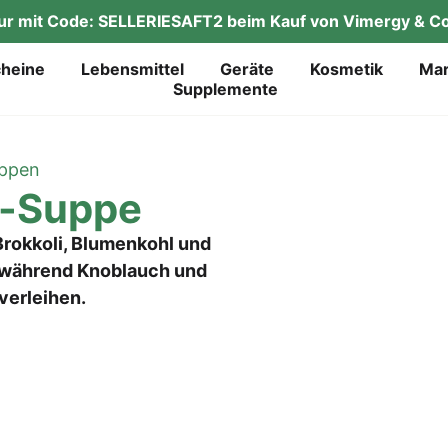
tur mit Code: SELLERIESAFT2 beim Kauf von Vimergy & Co
chei­ne
Lebens­mit­tel
Gerä­te
Kos­me­tik
Mar
Sup­ple­men­te
ppen
li-Suppe
rokkoli, Blumenkohl und
, während Knoblauch und
 verleihen.