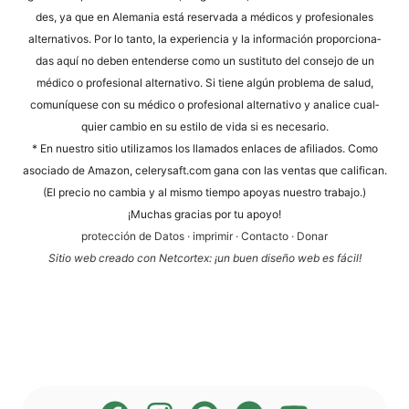
des, ya que en Ale­ma­nia está reser­va­da a méd­icos y pro­fe­sio­na­les
alter­na­tivos. Por lo tan­to, la expe­ri­en­cia y la infor­mación pro­por­cio­na­
das aquí no deben enten­der­se como un susti­tu­to del con­se­jo de un
méd­ico o pro­fe­sio­nal alter­na­tivo. Si tiene algún pro­ble­ma de salud,
comuní­que­se con su méd­ico o pro­fe­sio­nal alter­na­tivo y ana­li­ce cual­
quier cam­bio en su esti­lo de vida si es necesario.
* En nues­tro sitio uti­liz­a­mos los llama­dos enlaces de afi­lia­dos. Como
aso­cia­do de Ama­zon, cele​ry​saft​.com gana con las ven­tas que cali­fi­can.
(El pre­cio no cam­bia y al mis­mo tiem­po apoyas nues­tro trabajo.)
¡Much­as gra­ci­as por tu apoyo!
pro­tección de Datos
·
impri­mir
·
Cont­ac­to
·
Donar
Sitio web cre­a­do con Net­cortex: ¡un buen dise­ño web es fácil!