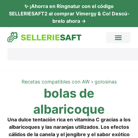
✨ ¡Ahor­ra en Ring­na­tur con el códi­go
SELLERIESAFT2 al com­prar Vimer­gy & Co! Descú­
b­re­lo ahora →
Rece­tas com­pa­ti­bles con AW
›
golo­si­nas
bolas de
albaricoque
Una dul­ce tent­a­ción rica en vit­ami­na C gra­ci­as a los
alb­ari­co­ques y las naran­jas uti­liz­ados. Los efec­tos
cáli­dos de la canela y el jen­gib­re y el sab­or exó­ti­co