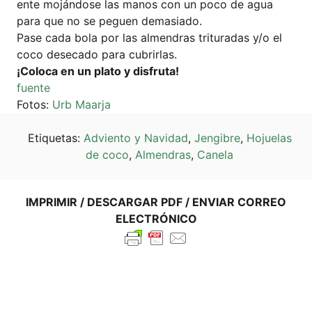
en­te moján­do­se las manos con un poco de agua
para que no se peguen dema­sia­do.
Pase cada bola por las almen­dras tri­tu­ra­das y/o el
coco deseca­do para cubrirlas.
¡Colo­ca en un pla­to y disfruta!
fuen­te
Fotos:
Urb Maar­ja
Eti­que­tas:
Advi­en­to y Navi­dad
,
Jen­gib­re
,
Hojue­las
de coco
,
Almen­dras
,
Canela
IMPRI­MIR / DES­CAR­GAR PDF / ENVI­AR COR­REO
ELECTRÓNICO