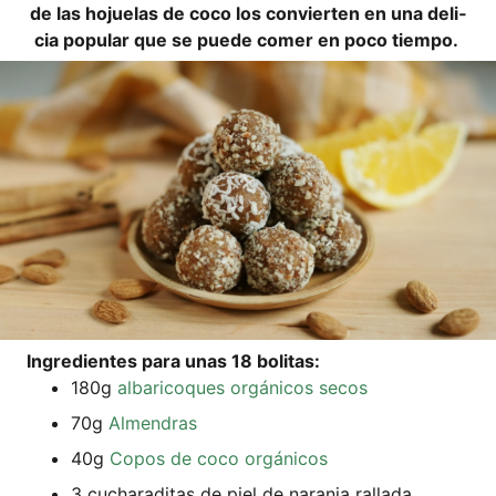
de las hojue­las de coco los con­vier­ten en una deli­
cia popu­lar que se pue­de comer en poco tiempo.
Ingre­di­en­tes para unas 18 bolitas:
180g
alb­ari­co­ques orgá­ni­cos secos
70g
Almen­dras
40g
Copos de coco orgánicos
3 cucha­ra­di­tas de piel de naran­ja rallada