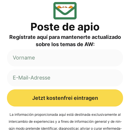
Pos­te de apio
Regí­s­tra­te aquí para man­ten­er­te actua­liz­ado
sob­re los temas de AW:
Jetzt kostenfrei eintragen
Alternative:
La infor­mación pro­por­cio­na­da aquí está desti­na­da exclu­si­v­a­men­te al
inter­cam­bio de expe­ri­en­ci­as y a fines de infor­mación gene­ral y de nin­
gún modo pre­ten­de iden­ti­fi­car, dia­gno­sti­car, ali­vi­ar o curar enfer­me­da­