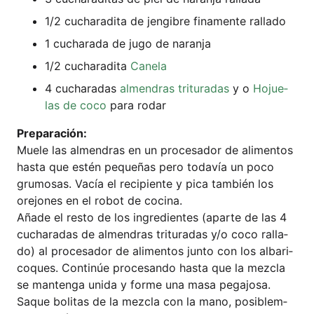
1/2 cucha­ra­di­ta de jen­gib­re fina­men­te rallado
1 cucha­ra­da de jugo de naranja
1/2 cucha­ra­di­ta
Canela
4 cucha­ra­das
almen­dras tri­tu­ra­das
y o
Hojue­
las de coco
para rodar
Pre­pa­ra­ción:
Mue­le las almen­dras en un pro­ces­ador de ali­ment­os
has­ta que estén peque­ñas pero toda­vía un poco
gru­mo­sas. Vacía el reci­pi­en­te y pica tam­bién los
ore­jo­nes en el robot de coci­na.
Aña­de el res­to de los ingre­di­en­tes (apar­te de las 4
cucha­ra­das de almen­dras tri­tu­ra­das y/o coco ral­la­
do) al pro­ces­ador de ali­ment­os jun­to con los alb­ari­
co­ques. Con­tinúe pro­ce­san­do has­ta que la mez­cla
se man­ten­ga uni­da y for­me una masa pega­jo­sa.
Saque boli­tas de la mez­cla con la mano, posi­blem­