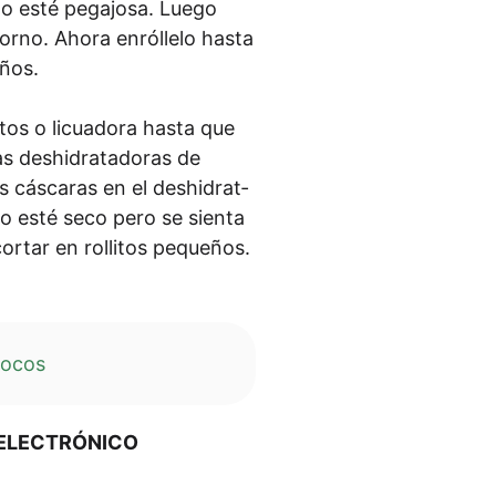
o esté pega­jo­sa. Lue­go
or­no. Aho­ra enról­le­lo has­ta
ueños.
­os o licua­do­ra has­ta que
 des­hi­d­rat­a­do­ras de
s­ca­ras en el des­hi­d­rat­
ro esté seco pero se sien­ta
 cort­ar en rol­li­tos pequeños.
co­cos
O ELECTRÓNICO