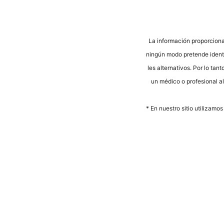
La infor­mación pro­por­cio­na
nin­gún modo pre­ten­de iden­ti­
les alter­na­tivos. Por lo tan­
un méd­ico o pro­fe­sio­nal a
* En nues­tro sitio uti­liz­a­m