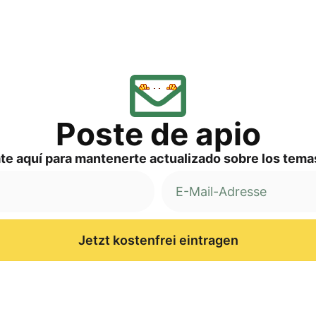
Pos­te de apio
a­te aquí para man­ten­er­te actua­liz­ado sob­re los te
Jetzt kostenfrei eintragen