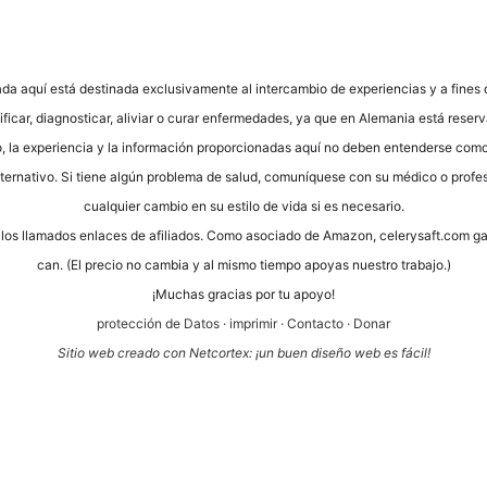
­da aquí está desti­na­da exclu­si­v­a­men­te al inter­cam­bio de expe­ri­en­ci­as y a fine
fi­car, dia­gno­sti­car, ali­vi­ar o curar enfer­me­da­des, ya que en Ale­ma­nia está reser­
to, la expe­ri­en­cia y la infor­mación pro­por­cio­na­das aquí no deben enten­der­se como
lter­na­tivo. Si tiene algún pro­ble­ma de salud, comuní­que­se con su méd­ico o pro­fe­sio
cual­quier cam­bio en su esti­lo de vida si es necesario.
os los llama­dos enlaces de afi­lia­dos. Como aso­cia­do de Ama­zon, cele​ry​saft​.com g
can. (El pre­cio no cam­bia y al mis­mo tiem­po apoyas nues­tro trabajo.)
¡Much­as gra­ci­as por tu apoyo!
pro­tección de Datos
·
impri­mir
·
Cont­ac­to
·
Donar
Sitio web cre­a­do con Net­cortex: ¡un buen dise­ño web es fácil!