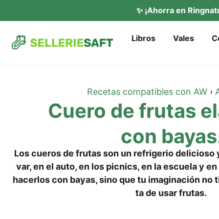
✨ ¡Ahor­ra en Ring­na­
Libros
Vales
C
Rece­tas com­pa­ti­bles con AW
›
A
Cue­ro de fru­tas el
con bayas
Los cue­ros de fru­tas son un ref­ri­ge­rio deli­cio­so
var, en el auto, en los pic­nics, en la escue­la y en 
hacer­los con bayas, sino que tu ima­gi­nación no t
ta de usar frutas.