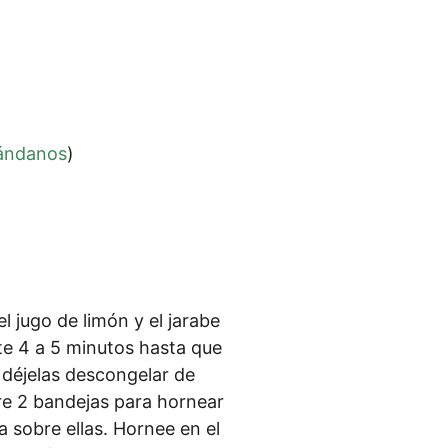
ánd­a­nos
)
el jugo de limón y el jara­be
te 4 a 5 minu­tos has­ta que
déje­las des­con­gelar de
e 2 ban­de­jas para hor­ne­ar
a sob­re ellas. Hor­nee en el