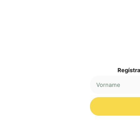
Regí­s­tr
Alternative: