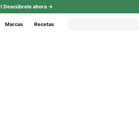
! Descú­b­re­lo ahora →
Mar­cas
Rece­tas