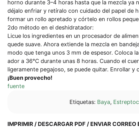
hor­no duran­te 3–4 horas has­ta que la mez­cla ya n
déja­lo enfri­ar y retí­ralo con cui­d­ado del papel de h
for­mar un rol­lo apre­ta­do y cór­te­lo en rol­los peq
2do méto­do en el deshidratador:
Licue los ingre­di­en­tes en un pro­ces­ador de ali­ment
que­de sua­ve. Aho­ra exti­en­de la mez­cla en ban­de­jas
modo que ten­ga unos 3 mm de espe­sor. Colo­ca las cá
a­dor a 36°C duran­te unas 8 horas. Cuan­do el cue­
lige­ra­men­te pega­jo­so, se pue­de qui­tar. Enrol­lar y
¡Buen pro­v­echo!
fuen­te
Eti­que­tas:
Baya
,
Estrep­to­
IMPRI­MIR / DES­CAR­GAR PDF / ENVI­AR COR­RE