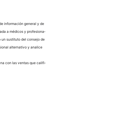
s de infor­mación gene­ral y de
va­da a méd­icos y pro­fe­sio­na­
 un susti­tu­to del con­se­jo de
­nal alter­na­tivo y ana­li­ce
ana con las ven­tas que cali­fi­
Neder­lands