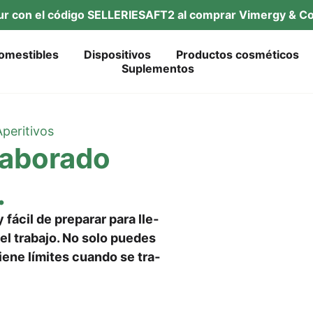
tur con el códi­go SELLERIESAFT2 al com­prar Vimer­gy & Co
omes­ti­bles
Dis­po­si­tivos
Pro­duc­tos cosméticos
Suple­ment­os
pe­ri­tivos
a­bora­do
.
 y fácil de pre­parar para lle­
el tra­ba­jo. No solo pue­des
iene lími­tes cuan­do se tra­