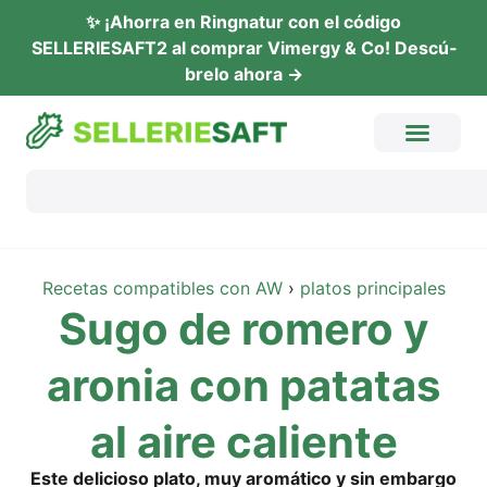
✨ ¡Ahor­ra en Ring­na­tur con el códi­go
SELLERIESAFT2 al com­prar Vimer­gy & Co! Descú­
b­re­lo ahora →
Rece­tas com­pa­ti­bles con AW
›
pla­tos principales
Sugo de rome­ro y
aro­nia con pata­tas
al aire caliente
Este deli­cio­so pla­to, muy aromá­ti­co y sin embar­go