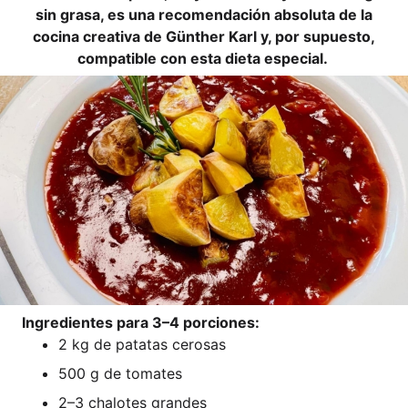
sin grasa, es una reco­men­d­ación abso­lu­ta de la
coci­na crea­ti­va de Gün­ther Karl y, por supues­to,
com­pa­ti­ble con esta die­ta especial.
Ingre­di­en­tes para 3–4 porciones:
2 kg de pata­tas cerosas
500 g de tomates
2–3 cha­lo­tes grandes