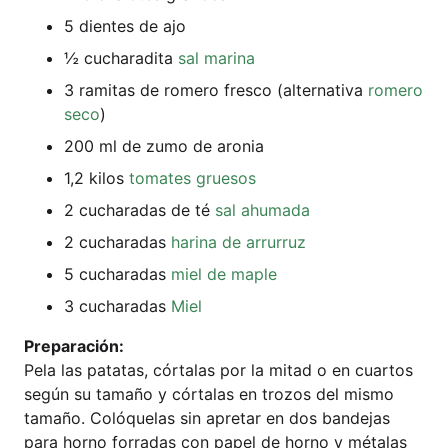
5 dien­tes de ajo
½ cucha­ra­di­ta
sal mari­na
3 rami­t­as de rome­ro fres­co (alter­na­ti­va
rome­ro
seco
)
200 ml de zumo de aronia
1,2 kilos
toma­tes grue­sos
2 cucha­ra­das de té
sal ahu­ma­da
2 cucha­ra­das
hari­na de arrurruz
5 cucha­ra­das
miel de maple
3 cucha­ra­das
Miel
Pre­pa­ra­ción:
Pela las pata­tas, cór­ta­l­as por la mit­ad o en cuar­tos
según su tama­ño y cór­ta­l­as en tro­zos del mis­mo
tama­ño. Coló­que­las sin apre­tar en dos ban­de­jas
para hor­no for­ra­das con papel de hor­no y méta­l­as