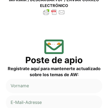
ELECTRÓNICO
Pos­te de apio
Regí­s­tra­te aquí para man­ten­er­te actua­liz­ado
sob­re los temas de AW: