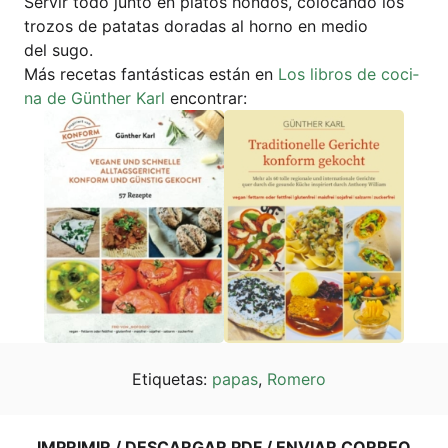
Ser­vir todo jun­to en pla­tos hon­dos, colo­can­do los
tro­zos de pata­tas dora­das al hor­no en medio
del sugo.
Más rece­tas fan­tá­sti­cas están en
Los libros de coci­
na de Gün­ther Karl
encontrar:
Eti­que­tas:
papas
,
Rome­ro
IMPRI­MIR / DES­CAR­GAR PDF / ENVI­AR COR­REO