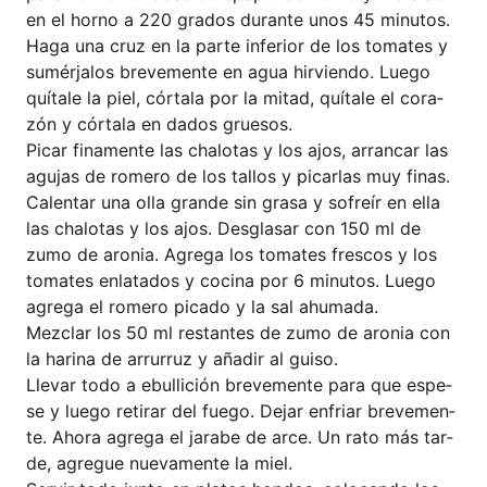
en el hor­no a 220 gra­dos duran­te unos 45 minutos.
Haga una cruz en la par­te infe­ri­or de los toma­tes y
sumérja­los bre­ve­men­te en agua hir­vi­en­do. Lue­go
quí­ta­le la piel, cór­ta­la por la mit­ad, quí­ta­le el cora­
zón y cór­ta­la en dados grue­sos.
Picar fina­men­te las cha­lo­tas y los ajos, arran­car las
agu­jas de rome­ro de los tal­los y picar­las muy finas.
Calen­tar una olla gran­de sin grasa y sofreír en ella
las cha­lo­tas y los ajos. Des­glasar con 150 ml de
zumo de aro­nia. Agre­ga los toma­tes fres­cos y los
toma­tes enla­ta­dos y coci­na por 6 minu­tos. Lue­go
agre­ga el rome­ro pica­do y la sal ahumada.
Mez­clar los 50 ml restan­tes de zumo de aro­nia con
la hari­na de arr­ur­ruz y aña­dir al gui­so.
Lle­var todo a ebul­li­ción bre­ve­men­te para que espe­
se y lue­go retirar del fue­go. Dejar enfri­ar bre­ve­men­
te. Aho­ra agre­ga el jara­be de arce. Un rato más tar­
de, agre­gue nue­va­men­te la miel.