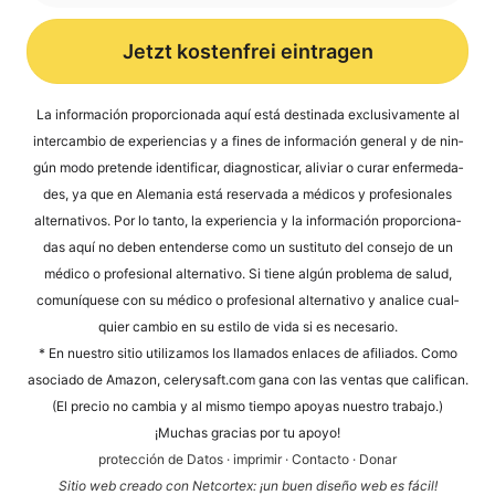
Jetzt kostenfrei eintragen
Alternative:
La infor­mación pro­por­cio­na­da aquí está desti­na­da exclu­si­v­a­men­te al
inter­cam­bio de expe­ri­en­ci­as y a fines de infor­mación gene­ral y de nin­
gún modo pre­ten­de iden­ti­fi­car, dia­gno­sti­car, ali­vi­ar o curar enfer­me­da­
des, ya que en Ale­ma­nia está reser­va­da a méd­icos y pro­fe­sio­na­les
alter­na­tivos. Por lo tan­to, la expe­ri­en­cia y la infor­mación pro­por­cio­na­
das aquí no deben enten­der­se como un susti­tu­to del con­se­jo de un
méd­ico o pro­fe­sio­nal alter­na­tivo. Si tiene algún pro­ble­ma de salud,
comuní­que­se con su méd­ico o pro­fe­sio­nal alter­na­tivo y ana­li­ce cual­
quier cam­bio en su esti­lo de vida si es necesario.
* En nues­tro sitio uti­liz­a­mos los llama­dos enlaces de afi­lia­dos. Como
aso­cia­do de Ama­zon, cele​ry​saft​.com gana con las ven­tas que cali­fi­can.
(El pre­cio no cam­bia y al mis­mo tiem­po apoyas nues­tro trabajo.)
¡Much­as gra­ci­as por tu apoyo!
pro­tección de Datos
·
impri­mir
·
Cont­ac­to
·
Donar
Sitio web cre­a­do con Net­cortex: ¡un buen dise­ño web es fácil!