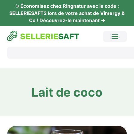
✨ Éco­no­mi­sez chez Ring­na­tur avec le code :
SELLERIESAFT2 lors de vot­re achat de Vimer­gy &
Co ! Décou­vrez-le maintenant →
Lait de coco