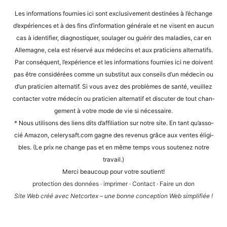
Alternative:
Les infor­ma­ti­ons four­nies ici sont exclu­si­ve­ment desti­nées à l’é­ch­an­ge
d’expé­ri­en­ces et à des fins d’in­for­ma­ti­on géné­ra­le et ne visent en aucun
cas à iden­ti­fier, dia­gnos­ti­quer, sou­la­ger ou guérir des mala­dies, car en
Alle­ma­gne, cela est réser­vé aux méde­cins et aux pra­ti­ci­ens alter­na­tifs.
Par con­sé­quent, l’expérience et les infor­ma­ti­ons four­nies ici ne doi­vent
pas être con­sidé­rées com­me un sub­sti­tut aux con­seils d’un méde­cin ou
d’un pra­ti­ci­en alter­na­tif. Si vous avez des pro­blè­mes de san­té, veuil­lez
cont­ac­ter vot­re méde­cin ou pra­ti­ci­en alter­na­tif et dis­cu­ter de tout chan­
ge­ment à vot­re mode de vie si nécessaire.
* Nous uti­li­sons des liens dits d’af­fi­lia­ti­on sur not­re site. En tant qu’as­so­
cié Ama­zon, cele​ry​saft​.com gagne des reve­nus grâce aux ven­tes éli­gi­
bles. (Le prix ne chan­ge pas et en même temps vous sou­te­n­ez not­re
travail.)
Mer­ci beau­coup pour vot­re soutient!
pro­tec­tion des don­nées
·
impri­mer
·
Cont­act
·
Fai­re un don
Site Web créé avec Net­cortex – une bon­ne con­cep­ti­on Web simplifiée !