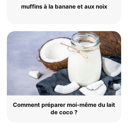
muf­fins à la bana­ne et aux noix
Com­ment prépa­rer moi-même du lait
de coco ?