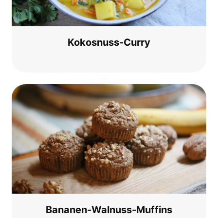
Kokos­nuss-Cur­ry
Bana­nen-Wal­nuss-Muf­fins