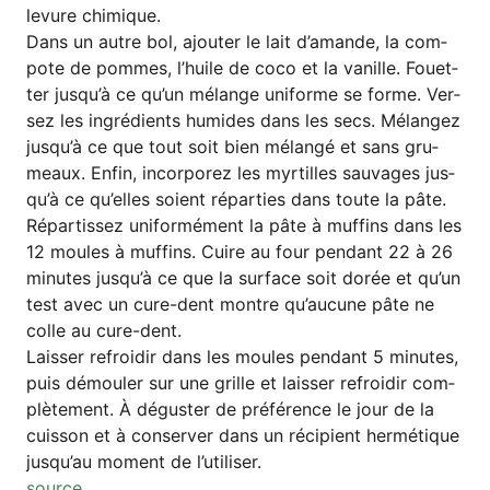
levu­re chimique.
Dans un aut­re bol, ajou­ter le lait d’a­man­de, la com­
po­te de pom­mes, l’hui­le de coco et la vanil­le. Fou­et­
ter jus­qu’à ce qu’un mélan­ge uni­for­me se for­me. Ver­
sez les ing­ré­di­ents humi­des dans les secs. Mélan­gez
jus­qu’à ce que tout soit bien mélan­gé et sans gru­
meaux. Enfin, incor­po­rez les myr­til­les sau­va­ges jus­
qu’à ce qu’el­les soi­ent répar­ties dans tou­te la pâte.
Répar­tis­sez uni­for­mé­ment la pâte à muf­fins dans les
12 moules à muf­fins. Cui­re au four pen­dant 22 à 26
minu­tes jus­qu’à ce que la sur­face soit dorée et qu’un
test avec un cure-dent mont­re qu’au­cu­ne pâte ne
col­le au cure-dent.
Lais­ser refro­idir dans les moules pen­dant 5 minu­tes,
puis démou­ler sur une gril­le et lais­ser refro­idir com­
plè­te­ment. À dégus­ter de pré­fé­rence le jour de la
cuis­son et à con­ser­ver dans un réci­pi­ent her­mé­tique
jus­qu’au moment de l’utiliser.
source