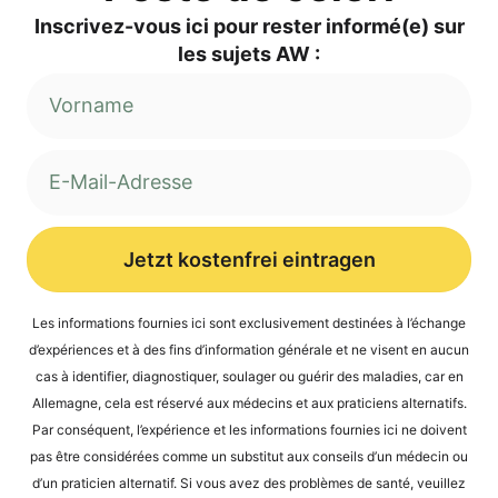
Inscri­vez-vous ici pour res­ter informé(e) sur
les sujets AW :
Jetzt kostenfrei eintragen
Alternative:
Les infor­ma­ti­ons four­nies ici sont exclu­si­ve­ment desti­nées à l’é­ch­an­ge
d’expé­ri­en­ces et à des fins d’in­for­ma­ti­on géné­ra­le et ne visent en aucun
cas à iden­ti­fier, dia­gnos­ti­quer, sou­la­ger ou guérir des mala­dies, car en
Alle­ma­gne, cela est réser­vé aux méde­cins et aux pra­ti­ci­ens alter­na­tifs.
Par con­sé­quent, l’expérience et les infor­ma­ti­ons four­nies ici ne doi­vent
pas être con­sidé­rées com­me un sub­sti­tut aux con­seils d’un méde­cin ou
d’un pra­ti­ci­en alter­na­tif. Si vous avez des pro­blè­mes de san­té, veuil­lez