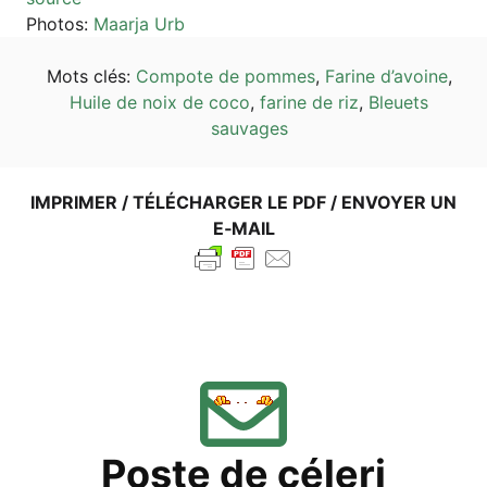
Pho­tos:
Maar­ja Urb
Mots clés:
Com­po­te de pom­mes
,
Fari­ne d’a­voi­ne
,
Hui­le de noix de coco
,
fari­ne de riz
,
Bleu­ets
sauvages
IMPRI­MER / TÉLÉ­CHAR­GER LE PDF / ENVOY­ER UN
E‑MAIL
Pos­te de céleri