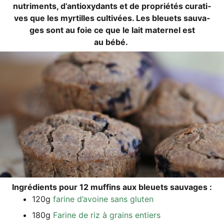
nut­ri­ments, d’antioxydants et de pro­prié­tés cura­ti­
ves que les myr­til­les cul­ti­vées. Les bleu­ets sau­va­
ges sont au foie ce que le lait mate­r­nel est
au bébé.
Ing­ré­di­ents pour 12 muf­fins aux bleu­ets sauvages :
120g
fari­ne d’a­voi­ne sans gluten
180g
Fari­ne de riz à grains entiers