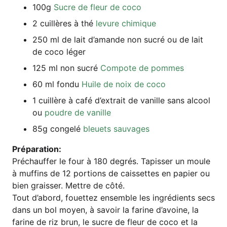
100g
Sucre de fleur de coco
2 cuil­lè­res à thé
levu­re chimique
250 ml de lait d’a­man­de non sucré ou de lait
de coco léger
125 ml non sucré
Com­po­te de pommes
60 ml fon­du
Hui­le de noix de coco
1 cuil­lè­re à café d’ex­trait de vanil­le sans alcool
ou
poud­re de vanille
85g con­gelé
bleu­ets sauvages
Pré­pa­ra­ti­on:
Pré­chauf­fer le four à 180 degrés. Tapis­ser un moule
à muf­fins de 12 por­ti­ons de cais­set­tes en papier ou
bien grais­ser. Mett­re de côté.
Tout d’abord, fou­et­tez ensem­ble les ing­ré­di­ents secs
dans un bol moy­en, à savoir la fari­ne d’avoine, la
fari­ne de riz brun, le sucre de fleur de coco et la