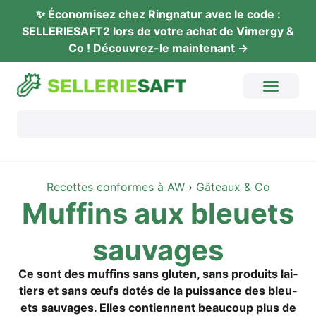
✨ Éco­no­mi­sez chez Ring­na­tur avec le code :
SELLERIESAFT2 lors de vot­re achat de Vimer­gy &
Co ! Décou­vrez-le maintenant →
Recet­tes con­for­mes à AW
›
Gâteaux & Co
Muf­fins aux bleu­ets
sauvages
Ce sont des muf­fins sans glu­ten, sans pro­duits lai­
tiers et sans œufs dotés de la puis­sance des bleu­
ets sau­va­ges. Elles con­ti­en­nent beau­coup plus de