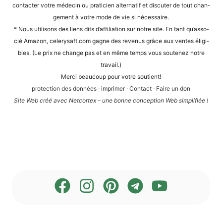
cont­ac­ter vot­re méde­cin ou pra­ti­ci­en alter­na­tif et dis­cu­ter de tout chan­
ge­ment à vot­re mode de vie si nécessaire.
* Nous uti­li­sons des liens dits d’af­fi­lia­ti­on sur not­re site. En tant qu’as­so­
cié Ama­zon, cele​ry​saft​.com gagne des reve­nus grâce aux ven­tes éli­gi­
bles. (Le prix ne chan­ge pas et en même temps vous sou­te­n­ez not­re
travail.)
Mer­ci beau­coup pour vot­re soutient!
pro­tec­tion des don­nées
·
impri­mer
·
Cont­act
·
Fai­re un don
Site Web créé avec Net­cortex – une bon­ne con­cep­ti­on Web simplifiée !