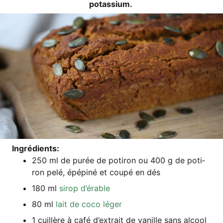
potassium.
Ing­ré­di­ents:
250 ml de purée de poti­ron ou 400 g de poti­
ron pelé, épé­pi­né et cou­pé en dés
180 ml
sirop d’é­ra­ble
80 ml
lait de coco léger
1 cuil­lè­re à café d’ex­trait de vanil­le sans alcool