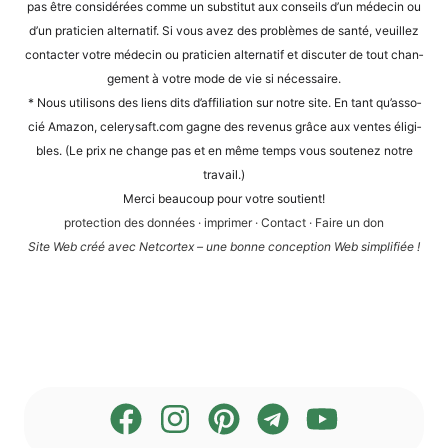
pas être con­sidé­rées com­me un sub­sti­tut aux con­seils d’un méde­cin ou
d’un pra­ti­ci­en alter­na­tif. Si vous avez des pro­blè­mes de san­té, veuil­lez
cont­ac­ter vot­re méde­cin ou pra­ti­ci­en alter­na­tif et dis­cu­ter de tout chan­
ge­ment à vot­re mode de vie si nécessaire.
* Nous uti­li­sons des liens dits d’af­fi­lia­ti­on sur not­re site. En tant qu’as­so­
cié Ama­zon, cele​ry​saft​.com gagne des reve­nus grâce aux ven­tes éli­gi­
bles. (Le prix ne chan­ge pas et en même temps vous sou­te­n­ez not­re
travail.)
Mer­ci beau­coup pour vot­re soutient!
pro­tec­tion des don­nées
·
impri­mer
·
Cont­act
·
Fai­re un don
Site Web créé avec Net­cortex – une bon­ne con­cep­ti­on Web simplifiée !