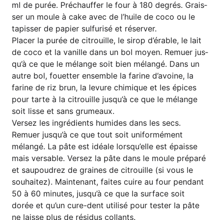
ml de purée. Pré­chauf­fer le four à 180 degrés. Grais­
ser un moule à cake avec de l’hui­le de coco ou le
tapis­ser de papier sul­fu­ri­sé et réserver.
Pla­cer la purée de citrouil­le, le sirop d’é­ra­ble, le lait
de coco et la vanil­le dans un bol moy­en. Remuer jus­
qu’à ce que le mélan­ge soit bien mélan­gé. Dans un
aut­re bol, fou­et­ter ensem­ble la fari­ne d’a­voi­ne, la
fari­ne de riz brun, la levu­re chi­mi­que et les épi­ces
pour tar­te à la citrouil­le jus­qu’à ce que le mélan­ge
soit lis­se et sans grumeaux.
Ver­sez les ing­ré­di­ents humi­des dans les secs.
Remuer jus­qu’à ce que tout soit uni­for­mé­ment
mélan­gé. La pâte est idéa­le lors­qu’el­le est épaisse
mais versable. Ver­sez la pâte dans le moule pré­pa­ré
et sau­poud­rez de grai­nes de citrouil­le (si vous le
sou­hai­tez). Main­ten­ant, fai­tes cui­re au four pen­dant
50 à 60 minu­tes, jus­qu’à ce que la sur­face soit
dorée et qu’un cure-dent uti­li­sé pour tes­ter la pâte
ne laisse plus de rési­dus collants.