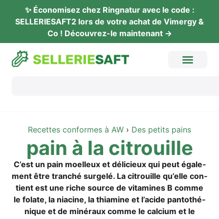
✨ Éco­no­mi­sez chez Ring­na­tur avec le code :
SELLERIESAFT2 lors de vot­re achat de Vimer­gy &
Co ! Décou­vrez-le maintenant →
Recet­tes con­for­mes à AW
›
Des petits pains
pain à la citrouille
C’est un pain moel­leux et déli­cieux qui peut éga­le­
ment être tran­ché sur­gelé. La citrouil­le qu’el­le con­
ti­ent est une riche source de vit­ami­nes B com­me
le fola­te, la nia­ci­ne, la thi­ami­ne et l’a­ci­de pan­to­thé­
ni­que et de miné­raux com­me le cal­ci­um et le