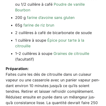
ou 1/2 cuil­lè­re à café
Poud­re de vanil­le
Bourbon
200 g
fari­ne d’a­voi­ne sans gluten
65g
fari­ne de riz brun
2 cuil­lè­res à café de bicar­bo­na­te de soude
1 cuil­lè­re à sou­pe
Épi­ce pour tar­te à la
citrouille
1–2 cuil­lè­res à sou­pe
Grai­nes de citrouil­le
(facul­ta­tif)
Pré­pa­ra­ti­on:
Fai­tes cui­re les dés de citrouil­le dans un cui­seur
vapeur ou une cas­se­ro­le avec un panier vapeur pen­
dant envi­ron 10 minu­tes jus­qu’à ce qu’ils soi­ent
tendres. Reti­rer et lais­ser refro­idir com­plè­te­ment.
Rédui­sez ensuite en purée dans un mélan­geur jus­
qu’à con­sis­tance lis­se. La quan­ti­té dev­rait fai­re 250