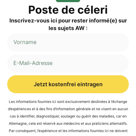
Pos­te de céleri
Inscri­vez-vous ici pour res­ter informé(e) sur
les sujets AW :
Jetzt kostenfrei eintragen
Alternative:
Les infor­ma­ti­ons four­nies ici sont exclu­si­ve­ment desti­nées à l’é­ch­an­ge
d’expé­ri­en­ces et à des fins d’in­for­ma­ti­on géné­ra­le et ne visent en aucun
cas à iden­ti­fier, dia­gnos­ti­quer, sou­la­ger ou guérir des mala­dies, car en
Alle­ma­gne, cela est réser­vé aux méde­cins et aux pra­ti­ci­ens alter­na­tifs.
Par con­sé­quent, l’expérience et les infor­ma­ti­ons four­nies ici ne doi­vent