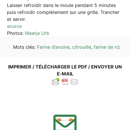
Lais­ser refro­idir dans le moule pen­dant 5 minu­tes
puis refro­idir com­plè­te­ment sur une gril­le. Tran­cher
et servir.
source
Pho­tos:
Maar­ja Urb
Mots clés:
Fari­ne d’a­voi­ne
,
citrouil­le
,
fari­ne de riz
IMPRI­MER / TÉLÉ­CHAR­GER LE PDF / ENVOY­ER UN
E‑MAIL