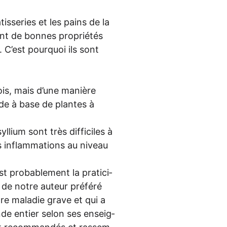
is­se­ries et les pains de la
 ont de bon­nes pro­prié­tés
s. C’est pour­quoi ils sont
fois, mais d’une maniè­re
­de à base de plan­tes à
­um sont très dif­fi­ci­les à
es inflamm­a­ti­ons au niveau
pro­ba­blem­ent la pra­ti­ci­
 de not­re auteur pré­fé­ré
re mala­die gra­ve et qui a
n­de entier selon ses ens­eig­