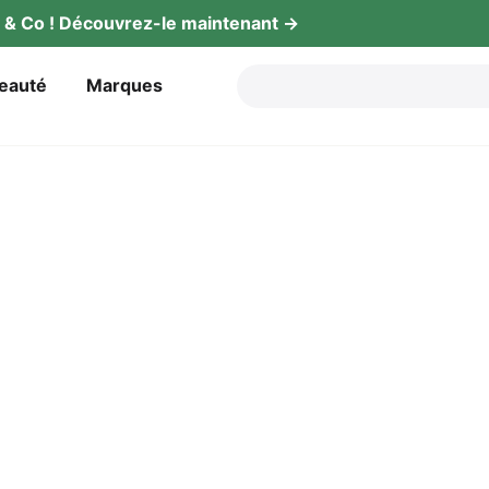
gy & Co ! Décou­vrez-le maintenant →
beauté
Mar­ques