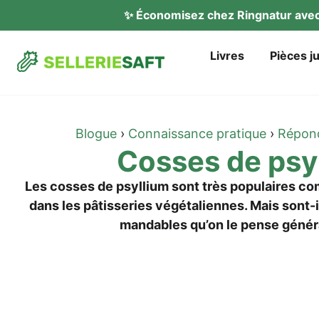
✨ Éco­no­mi­sez chez Ring­na­tur av
Liv­res
Piè­ces j
Blogue
›
Con­nais­sance pra­tique
›
Répon­
Cos­ses de psy
Les cos­ses de psyl­li­um sont très popu­lai­res co
dans les pâtis­se­ries végé­ta­li­en­nes. Mais sont
man­da­bles qu’on le pen­se géné