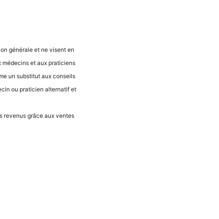
ti­on géné­ra­le et ne visent en
 méde­cins et aux pra­ti­ci­ens
­me un sub­sti­tut aux con­seils
n ou pra­ti­ci­en alter­na­tif et
 des reve­nus grâce aux ven­tes