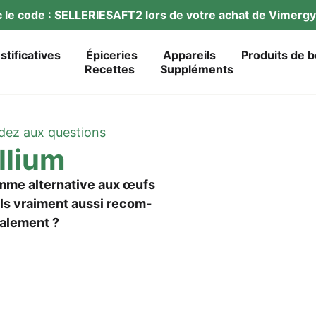
ec le code : SELLERIESAFT2 lors de vot­re achat de Vimer­
ustificatives
Épi­ce­ries
Appareils
Pro­duits de 
Recet­tes
Sup­p­lé­ments
dez aux questions
llium
m­me alter­na­ti­ve aux œufs
-ils vrai­ment aus­si recom­
ralement ?