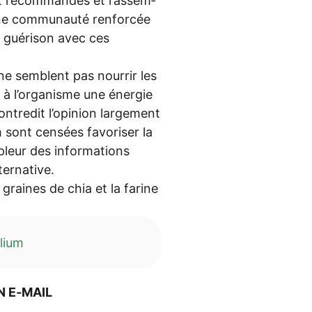
t recom­man­dés et ras­sem­
e com­mun­au­té ren­for­cée
e gué­ri­son avec ces
ne sem­blent pas nourr­ir les
 à l’organisme une éner­gie
cont­re­dit l’opinion lar­ge­ment
m sont cen­sées favo­ri­ser la
pleur des infor­ma­ti­ons
lternative.
s grai­nes de chia et la fari­ne
llium
N E‑MAIL