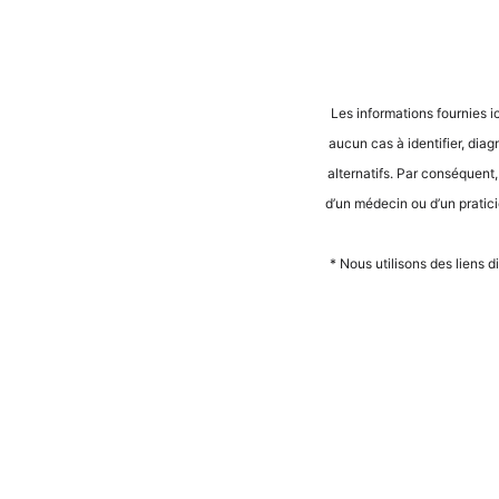
Les infor­ma­ti­ons four­nies i
aucun cas à iden­ti­fier, dia­
alter­na­tifs. Par con­sé­quent
d’un méde­cin ou d’un pra­ti­ci­
* Nous uti­li­sons des liens d