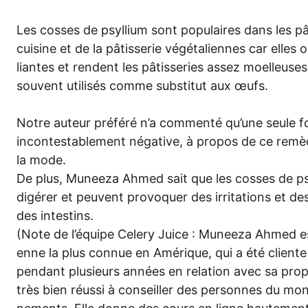
Les cos­ses de psyl­li­um sont popu­lai­res dans les pât
cui­sine et de la pâtis­se­rie végé­ta­li­en­nes car elles
lian­tes et ren­dent les pâtis­se­ries assez moel­leu­se
sou­vent uti­li­sés com­me sub­sti­tut aux œufs.
Not­re auteur pré­fé­ré n’a com­men­té qu’une seu­le 
incon­test­a­blem­ent néga­ti­ve, à pro­pos de ce remè
la mode.
De plus, Munee­za Ahmed sait que les cos­ses de psyl­li
digé­rer et peu­vent pro­vo­quer des irri­ta­ti­ons et d
des intestins.
(Note de l’é­qui­pe Cele­ry Juice : Munee­za Ahmed est 
en­ne la plus con­nue en Amé­ri­que, qui a été cli­ente
pen­dant plu­s­ieurs années en rela­ti­on avec sa pro­p
très bien réus­si à con­seil­ler des per­son­nes du mo