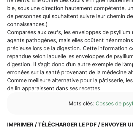
ne­ments. Elle don­ne des cours en ligne haute­men
ble, sous une direc­tion haute­ment com­pé­ten­te, un
de per­son­nes qui sou­hai­tent sui­v­re leur che­min d
connaissances.)
Com­pa­rées aux œufs, les enve­lo­p­pes de psyl­li­um 
agents patho­gè­nes, mais elles coû­tent néan­mo­ins
pré­cieu­se lors de la diges­ti­on. Cet­te infor­ma­ti­on 
répan­due selon laquel­le les enve­lo­p­pes de psyl­li­u
diges­ti­on. Il s’agit donc d’un aut­re exemp­le de l’am
erro­n­ées sur la san­té pro­ven­ant de la méde­ci­ne a
Com­me meil­leu­re alter­na­ti­ve pour la pâtis­se­rie, le
de lin appa­rais­sent dans ses recettes.
Mots clés:
Cos­ses de psy
IMPRI­MER / TÉLÉ­CHAR­GER LE PDF / ENVOY­ER U