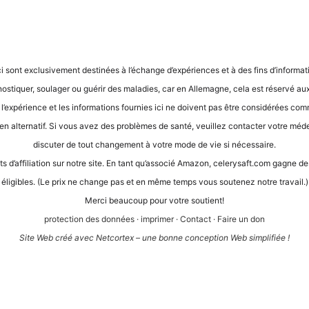
ci sont exclu­si­ve­ment desti­nées à l’é­ch­an­ge d’expé­ri­en­ces et à des fins d’in­for­ma­
gnos­ti­quer, sou­la­ger ou guérir des mala­dies, car en Alle­ma­gne, cela est réser­vé aux
, l’expérience et les infor­ma­ti­ons four­nies ici ne doi­vent pas être con­sidé­rées com
en alter­na­tif. Si vous avez des pro­blè­mes de san­té, veuil­lez cont­ac­ter vot­re méde­ci
dis­cu­ter de tout chan­ge­ment à vot­re mode de vie si nécessaire.
its d’af­fi­lia­ti­on sur not­re site. En tant qu’as­so­cié Ama­zon, cele​ry​saft​.com gagne
éli­gi­bles. (Le prix ne chan­ge pas et en même temps vous sou­te­n­ez not­re travail.)
Mer­ci beau­coup pour vot­re soutient!
pro­tec­tion des don­nées
·
impri­mer
·
Cont­act
·
Fai­re un don
Site Web créé avec Net­cortex – une bon­ne con­cep­ti­on Web simplifiée !