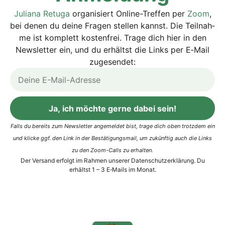
Julia­na Retu­ga
orga­ni­siert Online-Tref­fen per
Zoom
,
bei denen du dei­ne Fra­gen stel­len kannst. Die Teil­nah­
me ist kom­plett kos­ten­frei. Tra­ge dich hier in den
News­let­ter ein, und du erhältst die Links per E‑Mail
zugesendet:
Ja, ich möchte gerne dabei sein!
Alternative:
Falls du bereits zum News­let­ter ange­mel­det bist, tra­ge dich oben trotz­dem ein
und kli­cke ggf. den Link in der Bestä­ti­gungs­mail, um zukünf­tig auch die Links
zu den Zoom-Calls zu erhalten.
Der Ver­sand erfolgt im Rah­men unse­rer
Daten­schutz­er­klä­rung.
Du
erhältst 1 – 3 E‑Mails im Monat.