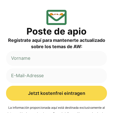
Pos­te de apio
Regí­s­tra­te aquí para man­ten­er­te actua­liz­ado
sob­re los temas de AW:
Jetzt kostenfrei eintragen
Alternative:
La infor­mación pro­por­cio­na­da aquí está desti­na­da exclu­si­v­a­men­te al