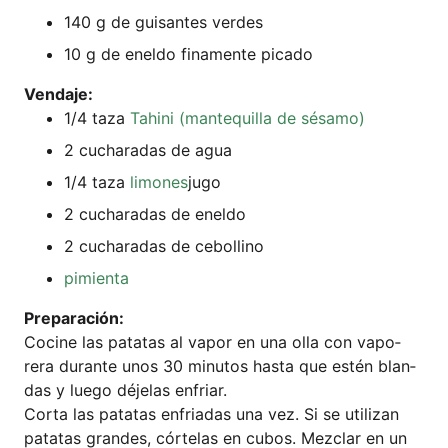
140 g de gui­san­tes verdes
10 g de enel­do fina­men­te picado
Ven­da­je:
1/4 taza
Tahi­ni (man­te­quil­la de sésamo)
2 cucha­ra­das de agua
1/4 taza
limo­nes
jugo
2 cucha­ra­das de eneldo
2 cucha­ra­das de cebollino
pimi­en­ta
Pre­pa­ra­ción:
Coci­ne las pata­tas al vapor en una olla con vapo­
rera duran­te unos 30 minu­tos has­ta que estén blan­
das y lue­go déje­las enfriar.
Cor­ta las pata­tas enfria­das una vez. Si se uti­liz­an
pata­tas gran­des, cór­te­las en cubos. Mez­clar en un