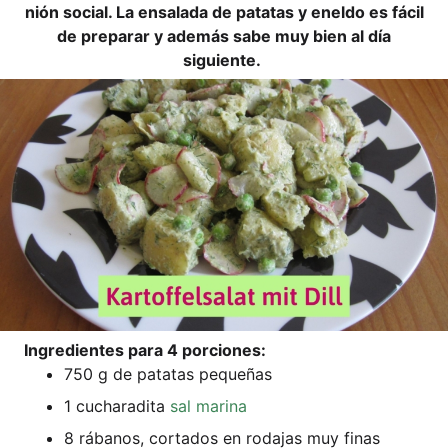
nión social. La ensa­la­da de pata­tas y enel­do es fácil
de pre­parar y ade­más sabe muy bien al día
siguiente.
Ingre­di­en­tes para 4 porciones:
750 g de pata­tas pequeñas
1 cucha­ra­di­ta
sal mari­na
8 rába­nos, cor­ta­dos en roda­jas muy finas