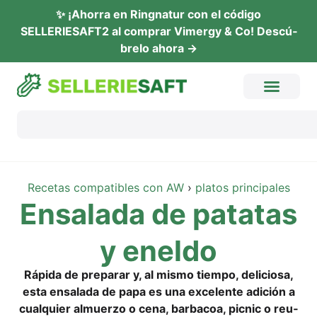
✨ ¡Ahor­ra en Ring­na­tur con el códi­go
SELLERIESAFT2 al com­prar Vimer­gy & Co! Descú­
b­re­lo ahora →
Rece­tas com­pa­ti­bles con AW
›
pla­tos principales
Ensa­la­da de pata­tas
y eneldo
Rápi­da de pre­parar y, al mis­mo tiem­po, deli­cio­sa,
esta ensa­la­da de papa es una exce­len­te adi­ción a
cual­quier almuer­zo o cena, bar­ba­coa, pic­nic o reu­