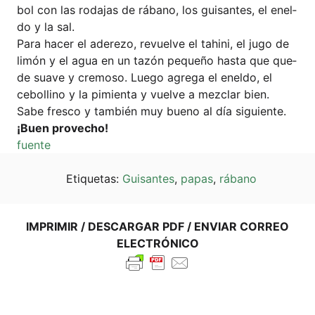
bol con las roda­jas de rába­no, los gui­san­tes, el enel­
do y la sal.
Para hacer el ade­re­zo, revuel­ve el tahi­ni, el jugo de
limón y el agua en un tazón peque­ño has­ta que que­
de sua­ve y cre­mo­so. Lue­go agre­ga el enel­do, el
cebol­li­no y la pimi­en­ta y vuel­ve a mez­clar bien.
Sabe fres­co y tam­bién muy bue­no al día siguiente.
¡Buen pro­v­echo!
fuen­te
Eti­que­tas:
Gui­san­tes
,
papas
,
rába­no
IMPRI­MIR / DES­CAR­GAR PDF / ENVI­AR COR­REO
ELECTRÓNICO