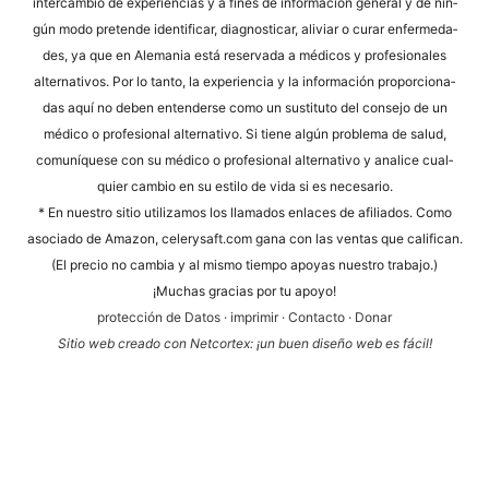
inter­cam­bio de expe­ri­en­ci­as y a fines de infor­mación gene­ral y de nin­
gún modo pre­ten­de iden­ti­fi­car, dia­gno­sti­car, ali­vi­ar o curar enfer­me­da­
des, ya que en Ale­ma­nia está reser­va­da a méd­icos y pro­fe­sio­na­les
alter­na­tivos. Por lo tan­to, la expe­ri­en­cia y la infor­mación pro­por­cio­na­
das aquí no deben enten­der­se como un susti­tu­to del con­se­jo de un
méd­ico o pro­fe­sio­nal alter­na­tivo. Si tiene algún pro­ble­ma de salud,
comuní­que­se con su méd­ico o pro­fe­sio­nal alter­na­tivo y ana­li­ce cual­
quier cam­bio en su esti­lo de vida si es necesario.
* En nues­tro sitio uti­liz­a­mos los llama­dos enlaces de afi­lia­dos. Como
aso­cia­do de Ama­zon, cele​ry​saft​.com gana con las ven­tas que cali­fi­can.
(El pre­cio no cam­bia y al mis­mo tiem­po apoyas nues­tro trabajo.)
¡Much­as gra­ci­as por tu apoyo!
pro­tección de Datos
·
impri­mir
·
Cont­ac­to
·
Donar
Sitio web cre­a­do con Net­cortex: ¡un buen dise­ño web es fácil!