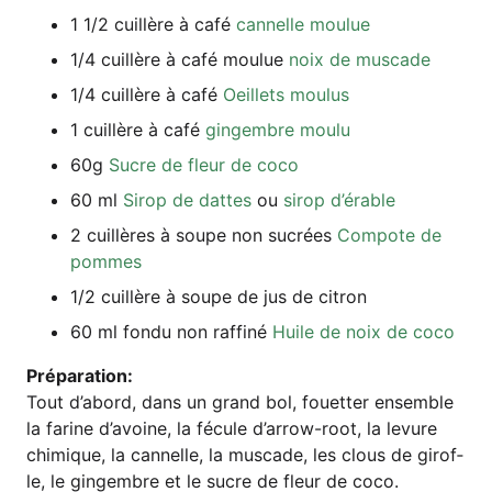
1 1/2 cuil­lè­re à café
can­nel­le moulue
1/4 cuil­lè­re à café mou­lue
noix de muscade
1/4 cuil­lè­re à café
Oeil­lets moulus
1 cuil­lè­re à café
ging­embre moulu
60g
Sucre de fleur de coco
60 ml
Sirop de dat­tes
ou
sirop d’é­ra­ble
2 cuil­lè­res à sou­pe non sucrées
Com­po­te de
pommes
1/2 cuil­lè­re à sou­pe de jus de citron
60 ml fon­du non raf­fi­né
Hui­le de noix de coco
Pré­pa­ra­ti­on:
Tout d’abord, dans un grand bol, fou­et­ter ensem­ble
la fari­ne d’avoine, la fécu­le d’arrow-root, la levu­re
chi­mi­que, la can­nel­le, la mus­ca­de, les clous de girof­
le, le ging­embre et le sucre de fleur de coco.