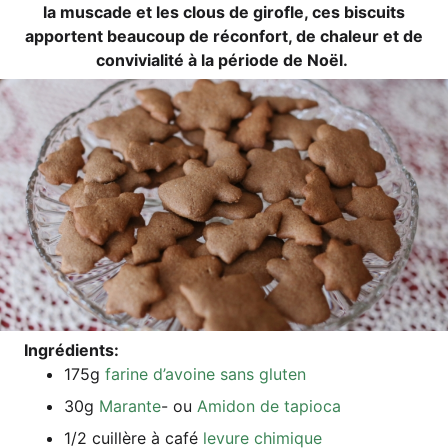
la mus­ca­de et les clous de girof­le, ces bis­cuits
apportent beau­coup de récon­fort, de chaleur et de
con­vi­via­li­té à la péri­ode de Noël.
Ing­ré­di­ents:
175g
fari­ne d’a­voi­ne sans gluten
30g
Maran­te
- ou
Ami­don de tapioca
1/2 cuil­lè­re à café
levu­re chimique