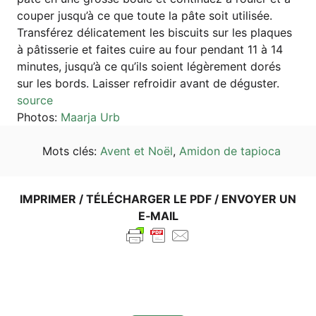
cou­per jus­qu’à ce que tou­te la pâte soit utilisée.
Trans­fé­rez déli­ca­te­ment les bis­cuits sur les plaques
à pâtis­se­rie et fai­tes cui­re au four pen­dant 11 à 14
minu­tes, jus­qu’à ce qu’ils soi­ent légè­re­ment dorés
sur les bords. Lais­ser refro­idir avant de déguster.
source
Pho­tos:
Maar­ja Urb
Mots clés:
Avent et Noël
,
Ami­don de tapioca
IMPRI­MER / TÉLÉ­CHAR­GER LE PDF / ENVOY­ER UN
E‑MAIL