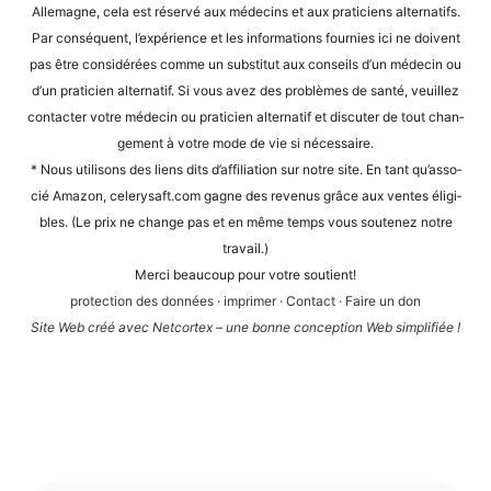
Alle­ma­gne, cela est réser­vé aux méde­cins et aux pra­ti­ci­ens alter­na­tifs.
Par con­sé­quent, l’expérience et les infor­ma­ti­ons four­nies ici ne doi­vent
pas être con­sidé­rées com­me un sub­sti­tut aux con­seils d’un méde­cin ou
d’un pra­ti­ci­en alter­na­tif. Si vous avez des pro­blè­mes de san­té, veuil­lez
cont­ac­ter vot­re méde­cin ou pra­ti­ci­en alter­na­tif et dis­cu­ter de tout chan­
ge­ment à vot­re mode de vie si nécessaire.
* Nous uti­li­sons des liens dits d’af­fi­lia­ti­on sur not­re site. En tant qu’as­so­
cié Ama­zon, cele​ry​saft​.com gagne des reve­nus grâce aux ven­tes éli­gi­
bles. (Le prix ne chan­ge pas et en même temps vous sou­te­n­ez not­re
travail.)
Mer­ci beau­coup pour vot­re soutient!
pro­tec­tion des don­nées
·
impri­mer
·
Cont­act
·
Fai­re un don
Site Web créé avec Net­cortex – une bon­ne con­cep­ti­on Web simplifiée !