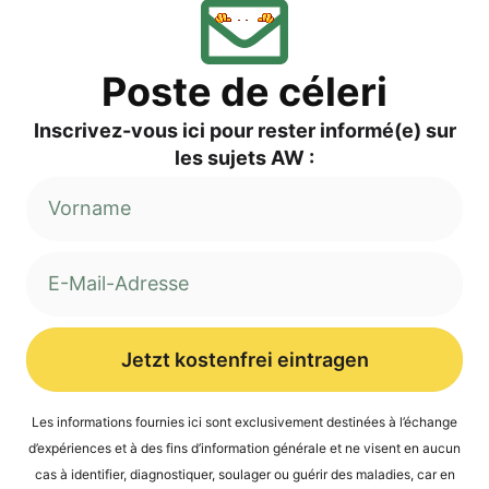
Pos­te de céleri
Inscri­vez-vous ici pour res­ter informé(e) sur
les sujets AW :
Jetzt kostenfrei eintragen
Alternative:
Les infor­ma­ti­ons four­nies ici sont exclu­si­ve­ment desti­nées à l’é­ch­an­ge
d’expé­ri­en­ces et à des fins d’in­for­ma­ti­on géné­ra­le et ne visent en aucun
cas à iden­ti­fier, dia­gnos­ti­quer, sou­la­ger ou guérir des mala­dies, car en