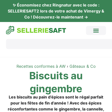
✨ Éco­no­mi­sez chez Ring­na­tur avec le code :
SELLERIESAFT2 lors de vot­re achat de Vimer­gy &
Co ! Décou­vrez-le maintenant →
Recet­tes con­for­mes à AW
›
Gâteaux & Co
Bis­cuits au
gingembre
Les bis­cuits au pain d’épi­ces sont le régal par­fait
pour les fêtes de fin d’an­née ! Avec des épi­ces
récon­fortan­tes com­me le ging­embre, la can­nel­le,