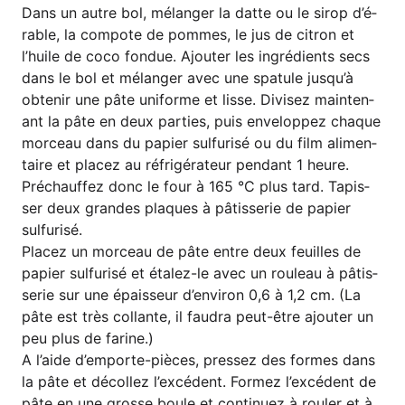
Dans un aut­re bol, mélan­ger la dat­te ou le sirop d’é­
ra­ble, la com­po­te de pom­mes, le jus de citron et
l’hui­le de coco fon­due. Ajou­ter les ing­ré­di­ents secs
dans le bol et mélan­ger avec une spa­tu­le jus­qu’à
obte­nir une pâte uni­for­me et lis­se. Divi­sez main­ten­
ant la pâte en deux par­ties, puis enve­lo­p­pez chaque
morceau dans du papier sul­fu­ri­sé ou du film ali­men­
tai­re et placez au réf­ri­gé­ra­teur pen­dant 1 heure.
Pré­chauf­fez donc le four à 165 °C plus tard. Tapis­
ser deux gran­des plaques à pâtis­se­rie de papier
sulfurisé.
Placez un morceau de pâte ent­re deux feuilles de
papier sul­fu­ri­sé et éta­lez-le avec un rou­leau à pâtis­
se­rie sur une épais­seur d’en­vi­ron 0,6 à 1,2 cm. (La
pâte est très col­lan­te, il fau­dra peut-être ajou­ter un
peu plus de farine.)
A l’ai­de d’em­por­te-piè­ces, pres­sez des for­mes dans
la pâte et décol­lez l’ex­cé­dent. For­mez l’ex­cé­dent de
pâte en une gros­se boule et con­tinuez à rou­ler et à