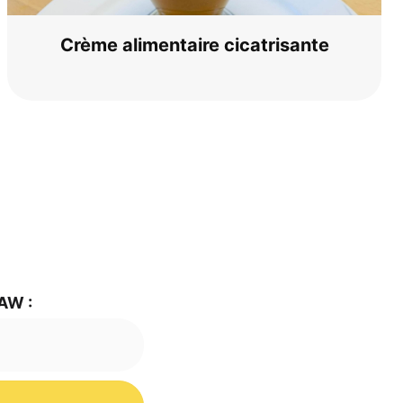
Crè­me ali­men­tai­re cicatrisante
 AW :