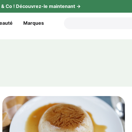
gy & Co ! Décou­vrez-le maintenant →
beauté
Mar­ques