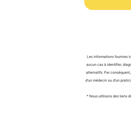
Alternative:
Les infor­ma­ti­ons four­nies i
aucun cas à iden­ti­fier, dia­
alter­na­tifs. Par con­sé­quent
d’un méde­cin ou d’un pra­ti­ci­
* Nous uti­li­sons des liens d