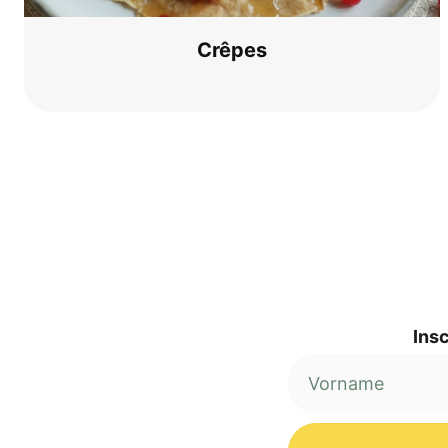
Crê­pes
Insc