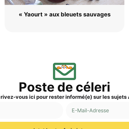
« Yaourt » aux bleu­ets sauvages
Pos­te de céleri
ri­vez-vous ici pour res­ter informé(e) sur les sujets