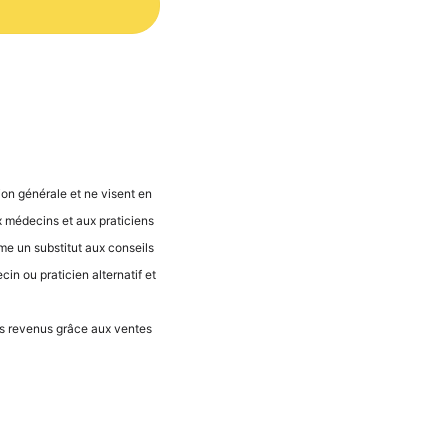
ti­on géné­ra­le et ne visent en
 méde­cins et aux pra­ti­ci­ens
­me un sub­sti­tut aux con­seils
n ou pra­ti­ci­en alter­na­tif et
 des reve­nus grâce aux ven­tes