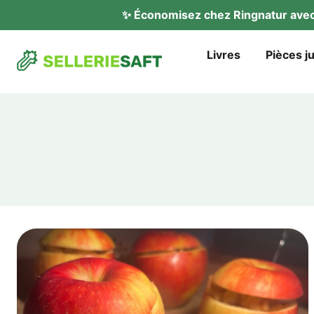
✨ Éco­no­mi­sez chez Ring­na­tur av
Liv­res
Piè­ces j