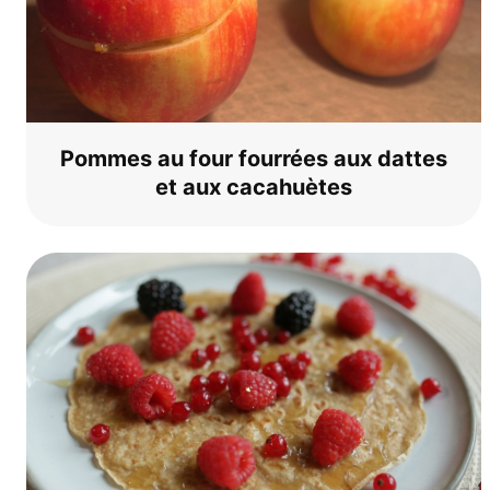
Pom­mes au four four­rées aux dat­tes
et aux cacahuètes