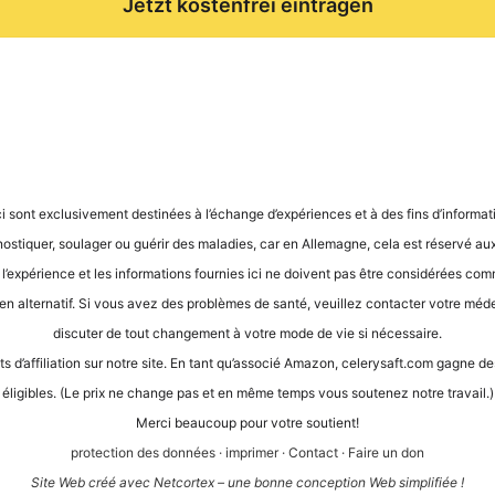
Jetzt kostenfrei eintragen
ci sont exclu­si­ve­ment desti­nées à l’é­ch­an­ge d’expé­ri­en­ces et à des fins d’in­for­ma­
gnos­ti­quer, sou­la­ger ou guérir des mala­dies, car en Alle­ma­gne, cela est réser­vé aux
, l’expérience et les infor­ma­ti­ons four­nies ici ne doi­vent pas être con­sidé­rées com
en alter­na­tif. Si vous avez des pro­blè­mes de san­té, veuil­lez cont­ac­ter vot­re méde­ci
dis­cu­ter de tout chan­ge­ment à vot­re mode de vie si nécessaire.
its d’af­fi­lia­ti­on sur not­re site. En tant qu’as­so­cié Ama­zon, cele​ry​saft​.com gagne
éli­gi­bles. (Le prix ne chan­ge pas et en même temps vous sou­te­n­ez not­re travail.)
Mer­ci beau­coup pour vot­re soutient!
pro­tec­tion des don­nées
·
impri­mer
·
Cont­act
·
Fai­re un don
Site Web créé avec Net­cortex – une bon­ne con­cep­ti­on Web simplifiée !