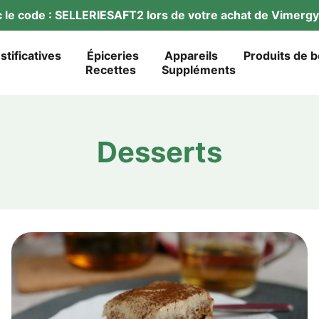
ec le code : SELLERIESAFT2 lors de vot­re achat de Vimer­
ustificatives
Épi­ce­ries
Appareils
Pro­duits de 
Recet­tes
Sup­p­lé­ments
Des­serts